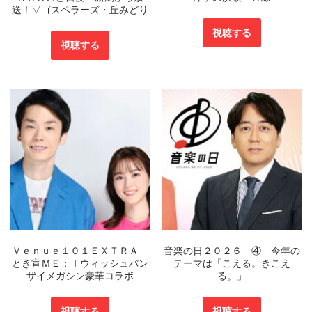
送！▽ゴスペラーズ・丘みどり
視聴する
視聴する
Ｖｅｎｕｅ１０１ＥＸＴＲＡ
音楽の日２０２６ ④ 今年の
とき宣ＭＥ：Ｉウィッシュバン
テーマは「こえる。きこえ
ザイメガシン豪華コラボ
る。」
視聴する
視聴する