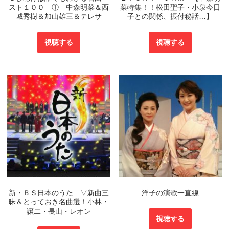
スト１００ ① 中森明菜＆西
菜特集！！松田聖子・小泉今日
城秀樹＆加山雄三＆テレサ
子との関係、振付秘話…】
視聴する
視聴する
新・ＢＳ日本のうた ▽新曲三
洋子の演歌一直線
昧＆とっておき名曲選！小林・
譲二・長山・レオン
視聴する