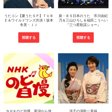
うたコン【夏うたＳＰ】ＴＵＢ
新・ＢＳ日本のうた 市川由紀
Ｅ＆ワイルドワンズ共演！坂本
乃＆三山ひろし＆福田こうへい
冬美・ＪＪ
『三つ星歌謡ショー』
視聴する
視聴する
ＮＨＫのど自慢 新潟から放
洋子の演歌一直線