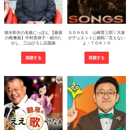
徳光和夫の名曲にっぽん 【最後
ＳＯＮＧＳ 山崎育三郎▽大泉
の晩餐曲】中村美律子・細川た
がデュエットに挑戦▽言えない
かし、三山ひろし話題曲
よ・ＴＯＫＩＯ
視聴する
視聴する