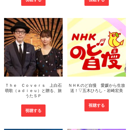
Ｔｈｅ Ｃｏｖｅｒｓ 上白石
ＮＨＫのど自慢 愛媛から生放
萌歌（ａｄｉｅｕ）と贈る、旅
送！▽五木ひろし・岩崎宏美
うたＳＰ
視聴する
視聴する