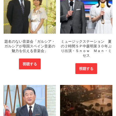
題名のない音楽会「ガルシア・
ミュージックステーション 夏
ガルシアが母国スペイン音楽の
の２時間ＳＰ中森明菜３０年ぶ
魅力を伝える音楽会」
り出演・Ｓｎｏｗ Ｍａｎ・ミ
セス
視聴する
視聴する