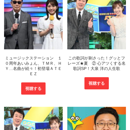
ミュージックステーション １
この歌詞が刺さった！グッとフ
０周年あいみょん、ＴＭＲ、Ｈ
レーズ★夏 ② 心アツくする名
Ｙ…名曲が続々！初登場ＡＴＥ
歌詞SP！大泉 洋の人生歌
ＥＺ
視聴する
視聴する