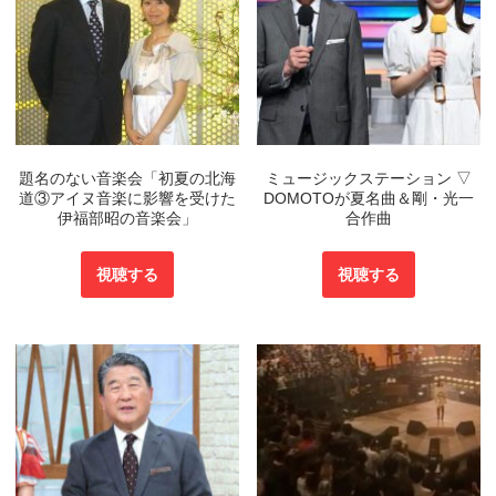
題名のない音楽会「初夏の北海
ミュージックステーション ▽
道③アイヌ音楽に影響を受けた
DOMOTOが夏名曲＆剛・光一
伊福部昭の音楽会」
合作曲
視聴する
視聴する