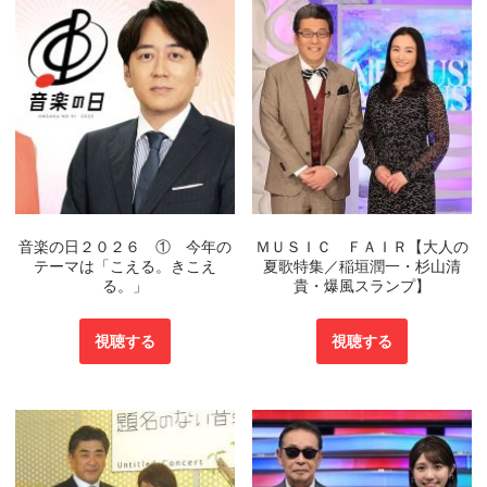
音楽の日２０２６ ① 今年の
ＭＵＳＩＣ ＦＡＩＲ【大人の
テーマは「こえる。きこえ
夏歌特集／稲垣潤一・杉山清
る。」
貴・爆風スランプ】
視聴する
視聴する