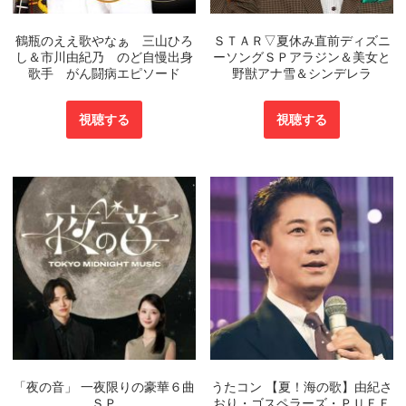
鶴瓶のええ歌やなぁ 三山ひろ
ＳＴＡＲ▽夏休み直前ディズニ
し＆市川由紀乃 のど自慢出身
ーソングＳＰアラジン＆美女と
歌手 がん闘病エピソード
野獣アナ雪＆シンデレラ
視聴する
視聴する
「夜の音」 一夜限りの豪華６曲
うたコン 【夏！海の歌】由紀さ
ＳＰ
おり・ゴスペラーズ・ＰＵＦＦ