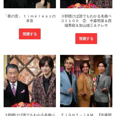
「夜の音」 ｔｉｍｅｌｅｓｚの
３秒聴けば誰でもわかる名曲ベ
本音
スト１００ ② 中森明菜＆西
城秀樹＆加山雄三＆テレサ
視聴する
視聴する
３秒聴けば誰でもわかる名曲ベ
ＥＩＧＨＴ－ＪＡＭ 【中森明