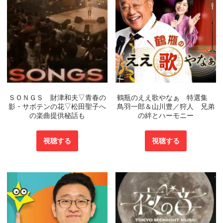
ＳＯＮＧＳ 財津和夫▽青春の
鶴瓶のええ歌やなぁ 特選集
影・サボテンの花▽松田聖子へ
鳥羽一郎＆山川豊／狩人 兄弟
の楽曲提供秘話も
の絆とハーモニー
視聴する
視聴する