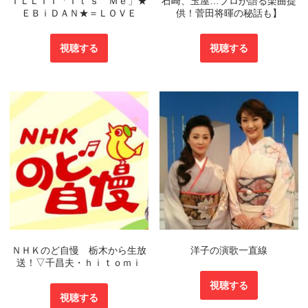
ＩＬＬＩＴ「Ｉｔ’ｓ Ｍｅ」★
石崎、玉屋…プロが語る楽曲提
ＥＢｉＤＡＮ★＝ＬＯＶＥ
供！菅田将暉の秘話も】
視聴する
視聴する
ＮＨＫのど自慢 栃木から生放
洋子の演歌一直線
送！▽千昌夫・ｈｉｔｏｍｉ
視聴する
視聴する