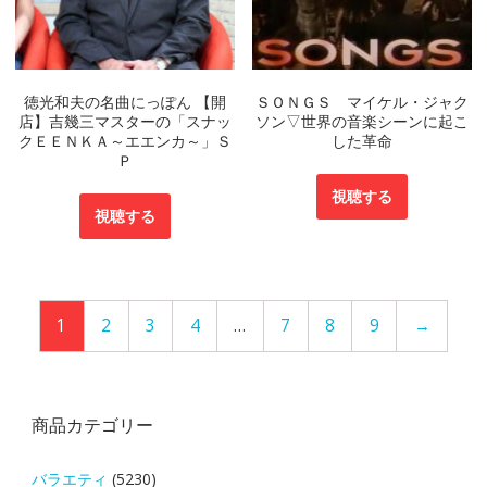
徳光和夫の名曲にっぽん 【開
ＳＯＮＧＳ マイケル・ジャク
店】吉幾三マスターの「スナッ
ソン▽世界の音楽シーンに起こ
クＥＥＮＫＡ～エエンカ～」Ｓ
した革命
Ｐ
視聴する
視聴する
1
2
3
4
…
7
8
9
→
商品カテゴリー
バラエティ
(5230)