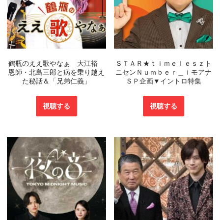
鶴瓶のええ歌やなぁ 大江裕
ＳＴＡＲ★ｔｉｍｅｌｅｓｚト
恩師・北島三郎と病を乗り越え
ニセンＮｕｍｂｅｒ＿ｉモアナ
た秘話＆「兄弟仁義」
ＳＰ企画▼イントロ特集
視聴する
視聴する