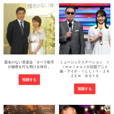
題名のない音楽会「オペラ歌手
ミュージックステーション ｔ
が秘密を打ち明ける休日」
ｉｍｅｌｅｓｚが話題アニメ
曲・アイナ・ＩＬＬＩＴ・ＺＡ
ＺＥＮ ＢＯＹＳ
視聴する
視聴する