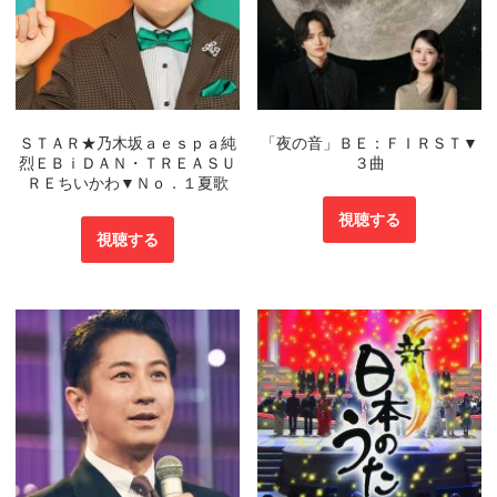
ＳＴＡＲ★乃木坂ａｅｓｐａ純
「夜の音」ＢＥ：ＦＩＲＳＴ▼
烈ＥＢｉＤＡＮ・ＴＲＥＡＳＵ
３曲
ＲＥちいかわ▼Ｎｏ．１夏歌
視聴する
視聴する