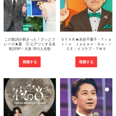
この歌詞が刺さった！グッとフ
ＳＴＡＲ★水谷千重子・Ｔｒａ
レーズ★夏 ① 心アツくする名
ｖｉｓ Ｊａｐａｎ・Ｄａ－ｉ
歌詞SP！大泉 洋の人生歌
ＣＥ・イコラブ・ＴＷＳ
視聴する
視聴する