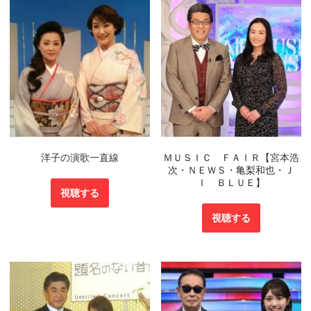
洋子の演歌一直線
ＭＵＳＩＣ ＦＡＩＲ【宮本浩
次・ＮＥＷＳ・亀梨和也・Ｊ
Ｉ ＢＬＵＥ】
視聴する
視聴する