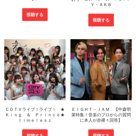
Ｙ・ＡＫＢ
視聴する
視聴する
ＣＤＴＶライブ！ライブ！ ★
ＥＩＧＨＴ－ＪＡＭ 【中森明
Ｋｉｎｇ ＆ Ｐｒｉｎｃｅ★
菜特集！音楽のプロからの質問
ｔｉｍｅｌｅｓｚ
に本人が赤裸々回答】
視聴する
視聴する