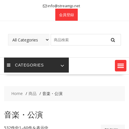
Skip
info@streamjp.net
to
会員登録
content
CATEGORIES
Home
商品
音楽・公演
音楽・公演
532件中1–60件を表示中