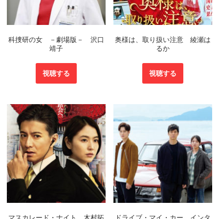
科捜研の女 －劇場版－ 沢口
奥様は、取り扱い注意 綾瀬は
靖子
るか
視聴する
視聴する
マスカレード・ナイト 木村拓
ドライブ・マイ・カー インタ