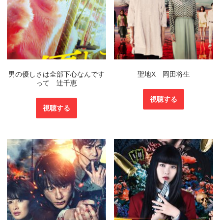
男の優しさは全部下心なんです
聖地X 岡田将生
って 辻千恵
視聴する
視聴する