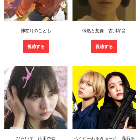
神在月のこども
偶然と想像 古川琴音
視聴する
視聴する
ひらいて 山田杏奈
ベイビーわるきゅーれ 高石あ