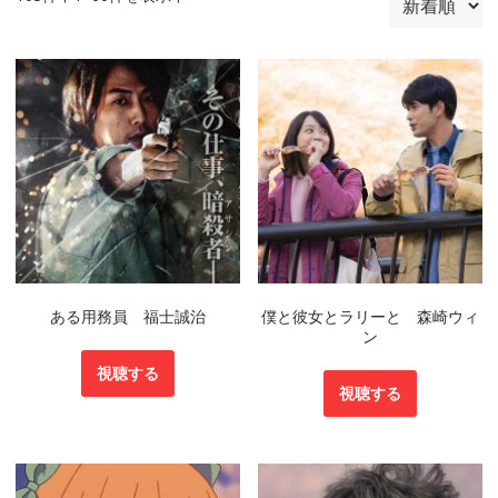
ある用務員 福士誠治
僕と彼女とラリーと 森崎ウィ
ン
視聴する
視聴する