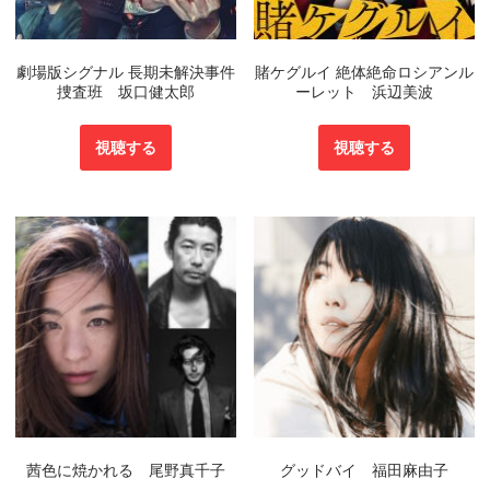
劇場版シグナル 長期未解決事件
賭ケグルイ 絶体絶命ロシアンル
捜査班 坂口健太郎
ーレット 浜辺美波
視聴する
視聴する
茜色に焼かれる 尾野真千子
グッドバイ 福田麻由子