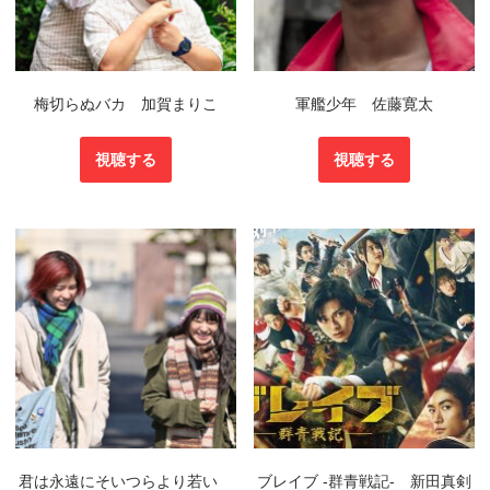
梅切らぬバカ 加賀まりこ
軍艦少年 佐藤寛太
視聴する
視聴する
君は永遠にそいつらより若い
ブレイブ ‐群青戦記‐ 新田真剣