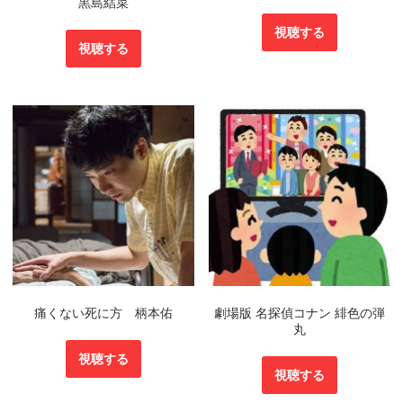
黒島結菜
視聴する
視聴する
痛くない死に方 柄本佑
劇場版 名探偵コナン 緋色の弾
丸
視聴する
視聴する