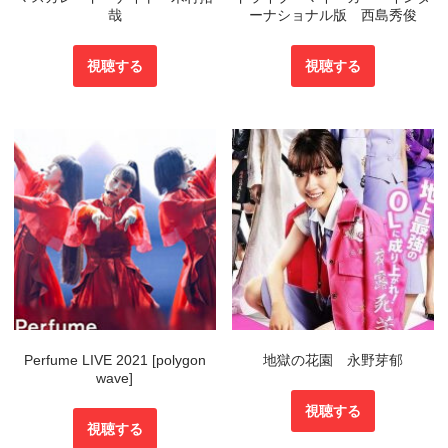
哉
ーナショナル版 西島秀俊
視聴する
視聴する
Perfume LIVE 2021 [polygon
地獄の花園 永野芽郁
wave]
視聴する
視聴する