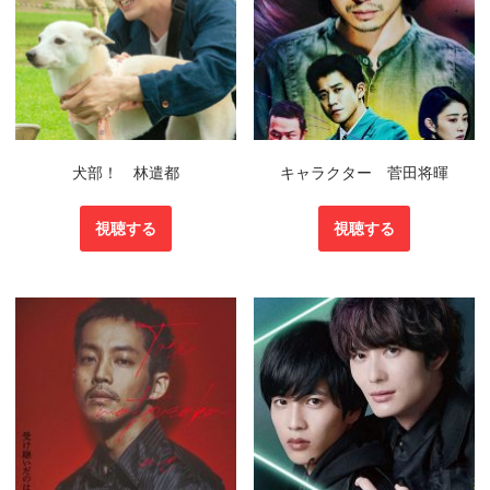
犬部！ 林遣都
キャラクター 菅田将暉
視聴する
視聴する