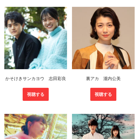
かそけきサンカヨウ 志田彩良
裏アカ 瀧内公美
視聴する
視聴する