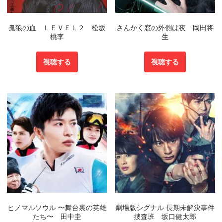
孤狼の血 ＬＥＶＥＬ２ 松坂
さんかく窓の外側は夜 岡田将
桃李
生
視聴する
視聴する
ヒノマルソウル 〜舞台裏の英雄
劇場版シグナル 長期未解決事件
たち〜 田中圭
捜査班 坂口健太郎