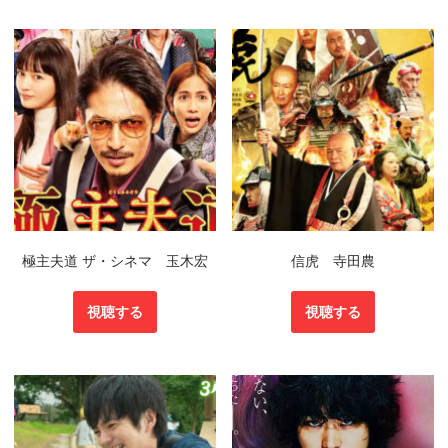
極主夫道 ザ・シネマ 玉木宏
信虎 寺田農
視聴する
視聴する