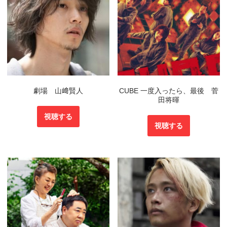
劇場 山﨑賢人
CUBE 一度入ったら、最後 菅
田将暉
視聴する
視聴する