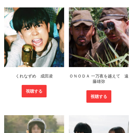
くれなずめ 成田凌
ＯＮＯＤＡ 一万夜を越えて 遠
藤雄弥
視聴する
視聴する