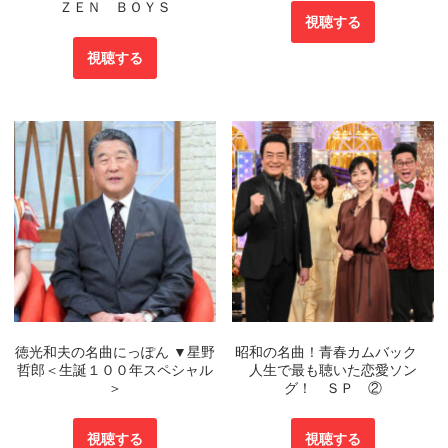
ＺＥＮ ＢＯＹＳ
視聴する
視聴する
徳光和夫の名曲にっぽん ▼星野
昭和の名曲！青春カムバック
哲郎＜生誕１００年スペシャル
人生で最も聴いた恋愛ソン
＞
グ！ ＳＰ ②
視聴する
視聴する