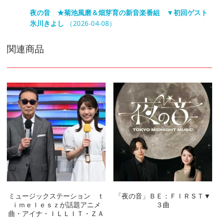
夜の音 ★菊池風磨＆畑芽育の新音楽番組 ▼初回ゲスト
氷川きよし
（2026-04-08）
関連商品
ミュージックステーション ｔ
「夜の音」ＢＥ：ＦＩＲＳＴ▼
ｉｍｅｌｅｓｚが話題アニメ
３曲
曲・アイナ・ＩＬＬＩＴ・ＺＡ