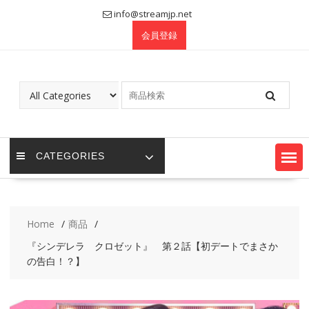
Skip
info@streamjp.net
to
会員登録
content
CATEGORIES
Home
商品
『シンデレラ クロゼット』 第２話【初デートでまさか
の告白！？】