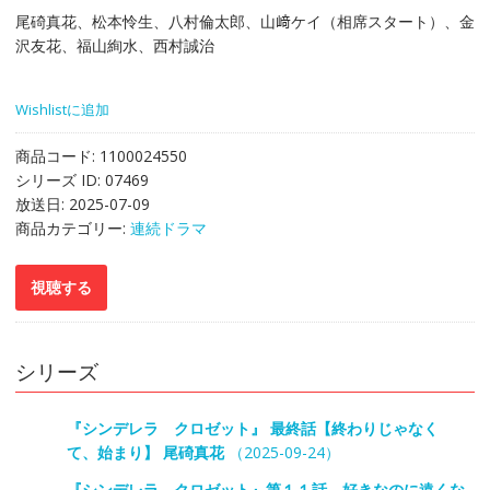
尾碕真花、松本怜生、八村倫太郎、山﨑ケイ（相席スタート）、金
沢友花、福山絢水、西村誠治
Wishlistに追加
商品コード:
1100024550
シリーズ ID:
07469
放送日:
2025-07-09
商品カテゴリー:
連続ドラマ
シリーズ
『シンデレラ クロゼット』 最終話【終わりじゃなく
て、始まり】 尾碕真花
（2025-09-24）
『シンデレラ クロゼット』第１１話 好きなのに遠くな