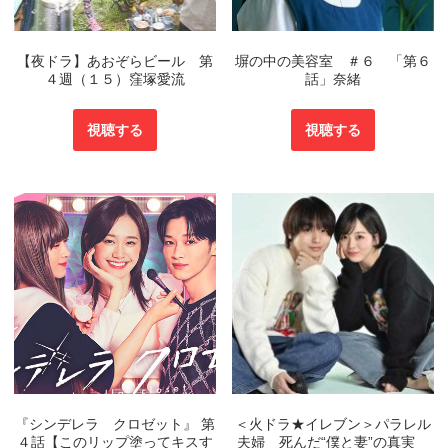
【夜ドラ】あおぞらビール 第
塀の中の美容室 ＃６ 「第６
４週（１５）窪塚愛流
話」奈緒
視聴する
視聴する
『シンデレラ クロゼット』 第
＜火ドラ★イレブン＞パラレル
４話【このリップ塗ってキスす
夫婦 死んだ“僕と妻”の真実