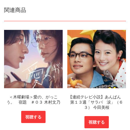
関連商品
＜木曜劇場＞愛の、がっこ
【連続テレビ小説】あんぱん
う。 宿題 ＃０３ 木村文乃
第１３週「サラバ 涙」（６
３） 今田美桜
視聴する
視聴する