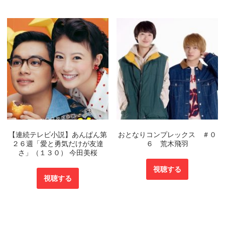
【連続テレビ小説】あんぱん第
おとなりコンプレックス ＃０
２６週「愛と勇気だけが友達
６ 荒木飛羽
さ」（１３０） 今田美桜
視聴する
視聴する