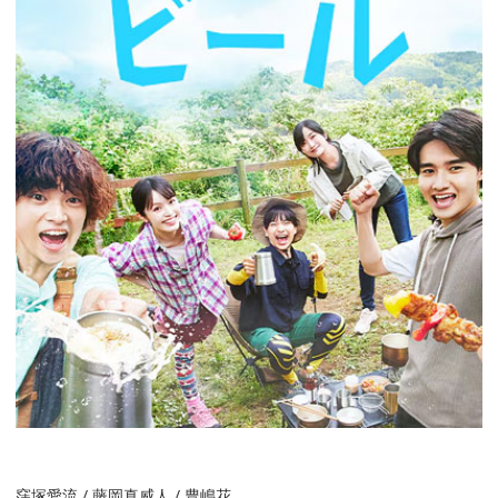
窪塚愛流 / 藤岡真威人 / 豊嶋花