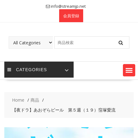
Skip
info@streamjp.net
to
会員登録
content
CATEGORIES
Home
商品
【夜ドラ】あおぞらビール 第５週（１９）窪塚愛流