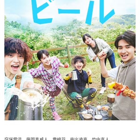
窪塚愛流，藤岡真威人，豊嶋花，南出凌嘉，竹中直人