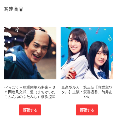
関連商品
べらぼう～蔦重栄華乃夢噺～３
量産型ルカ 第三話【救世主ワ
５間違凧文武二道（まちがいだ
タル】主演：賀喜遥香、筒井あ
こぶんぶのふたみち）横浜流星
やめ
視聴する
視聴する