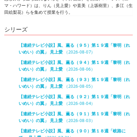
マ・ハワード）は、りん（見上愛）や直美（上坂樹里）、多江（生
田絵梨花）らを集めて授業を行う。
シリーズ
【連続テレビ小説】風、薫る（９５）第１９週「黎明（れ
いめい）の翼」 見上愛
（2026-08-07）
【連続テレビ小説】風、薫る（９４）第１９週「黎明（れ
いめい）の翼」 見上愛
（2026-08-06）
【連続テレビ小説】風、薫る（９３）第１９週「黎明（れ
いめい）の翼」 見上愛
（2026-08-05）
【連続テレビ小説】風、薫る（９２）第１９週「黎明（れ
いめい）の翼」 見上愛
（2026-08-04）
【連続テレビ小説】風、薫る（９１）第１９週「黎明（れ
いめい）の翼」 見上愛
（2026-08-03）
【連続テレビ小説】風、薫る（９０）第１８週「岐路に