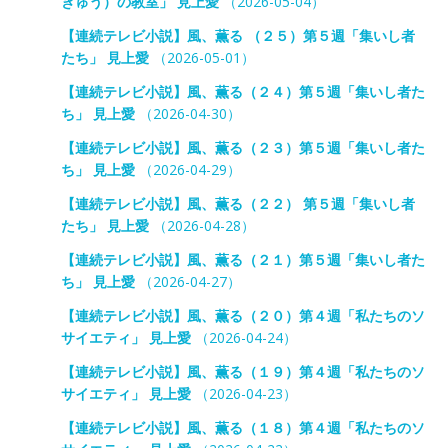
きゅう）の教室」 見上愛
（2026-05-04）
【連続テレビ小説】風、薫る （２５）第５週「集いし者
たち」 見上愛
（2026-05-01）
【連続テレビ小説】風、薫る（２４）第５週「集いし者た
ち」 見上愛
（2026-04-30）
【連続テレビ小説】風、薫る（２３）第５週「集いし者た
ち」 見上愛
（2026-04-29）
【連続テレビ小説】風、薫る（２２） 第５週「集いし者
たち」 見上愛
（2026-04-28）
【連続テレビ小説】風、薫る（２１）第５週「集いし者た
ち」 見上愛
（2026-04-27）
【連続テレビ小説】風、薫る（２０）第４週「私たちのソ
サイエティ」 見上愛
（2026-04-24）
【連続テレビ小説】風、薫る（１９）第４週「私たちのソ
サイエティ」 見上愛
（2026-04-23）
【連続テレビ小説】風、薫る（１８）第４週「私たちのソ