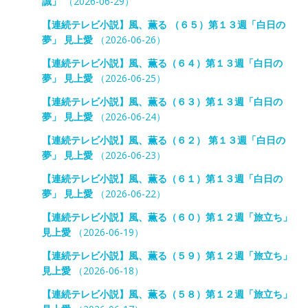
誠」
（2026-06-29）
【連続テレビ小説】風、薫る （６５）第１３週「白日の
夢」 見上愛
（2026-06-26）
【連続テレビ小説】風、薫る（６４）第１３週「白日の
夢」 見上愛
（2026-06-25）
【連続テレビ小説】風、薫る（６３）第１３週「白日の
夢」 見上愛
（2026-06-24）
【連続テレビ小説】風、薫る（６２） 第１３週「白日の
夢」 見上愛
（2026-06-23）
【連続テレビ小説】風、薫る（６１）第１３週「白日の
夢」 見上愛
（2026-06-22）
【連続テレビ小説】風、薫る（６０）第１２週「旅立ち」
見上愛
（2026-06-19）
【連続テレビ小説】風、薫る（５９）第１２週「旅立ち」
見上愛
（2026-06-18）
【連続テレビ小説】風、薫る（５８）第１２週「旅立ち」