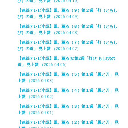
び）の道」 見上愛
（2026-04-10）
【連続テレビ小説】風、薫る（９）第２週「灯（ともし
び）の道」 見上愛
（2026-04-09）
【連続テレビ小説】風、薫る（８）第２週「灯（ともし
び）の道」 見上愛
（2026-04-08）
【連続テレビ小説】風、薫る（７）第２週「灯（ともし
び）の道」 見上愛
（2026-04-07）
【連続テレビ小説】風、薫る(6)第2週「灯(ともしび)の
道」 見上愛
（2026-04-06）
【連続テレビ小説】風、薫る（５）第１週「翼と刀」 見
上愛
（2026-04-03）
【連続テレビ小説】風、薫る（４）第１週「翼と刀」 見
上愛
（2026-04-02）
【連続テレビ小説】風、薫る（３）第１週「翼と刀」 見
上愛
（2026-04-01）
【連続テレビ小説】風、薫る（２）第１週「翼と刀」 見