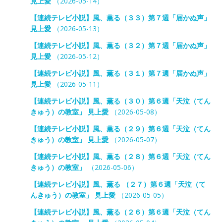
見上愛
（2026-05-14）
【連続テレビ小説】風、薫る（３３）第７週「届かぬ声」
見上愛
（2026-05-13）
【連続テレビ小説】風、薫る（３２）第７週「届かぬ声」
見上愛
（2026-05-12）
【連続テレビ小説】風、薫る（３１）第７週「届かぬ声」
見上愛
（2026-05-11）
【連続テレビ小説】風、薫る（３０）第６週「天泣（てん
きゅう）の教室」 見上愛
（2026-05-08）
【連続テレビ小説】風、薫る（２９）第６週「天泣（てん
きゅう）の教室」 見上愛
（2026-05-07）
【連続テレビ小説】風、薫る（２８）第６週「天泣（てん
きゅう）の教室」
（2026-05-06）
【連続テレビ小説】風、薫る （２７）第６週「天泣（て
んきゅう）の教室」 見上愛
（2026-05-05）
【連続テレビ小説】風、薫る（２６）第６週「天泣（てん