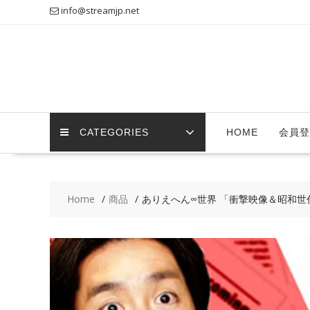
Skip
info@streamjp.net
to
content
CATEGORIES
HOME
会員登
Home
商品
ありえへん∞世界 「衝撃映像＆昭和世