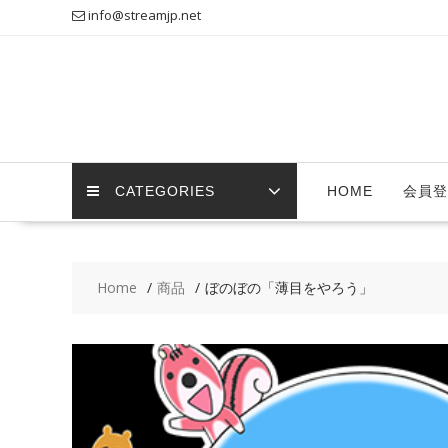
Skip
info@streamjp.net
to
content
CATEGORIES
HOME
会員登
Home
商品
ぼのぼの「薄目をやろう」