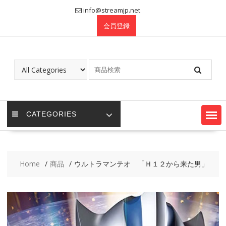
Skip
info@streamjp.net
to
会員登録
content
CATEGORIES
Home
商品
ウルトラマンテオ 「Ｈ１２から来た男」