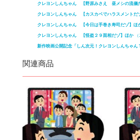
クレヨンしんちゃん 【野原みさえ 昼メシの流儀
クレヨンしんちゃん 【カスカベでハラスメントだ
クレヨンしんちゃん 【今日は手巻き寿司だゾ】ほ
クレヨンしんちゃん 【怪盗２９面相だゾ】ほか
（2
新作映画公開記念「しん次元！クレヨンしんちゃん
関連商品