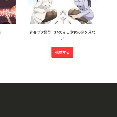
所
青春ブタ野郎はゆめみる少女の夢を見な
い
視聴する