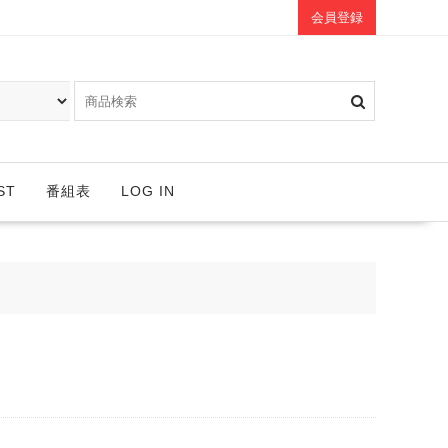
会員登録
ST
番組表
LOG IN