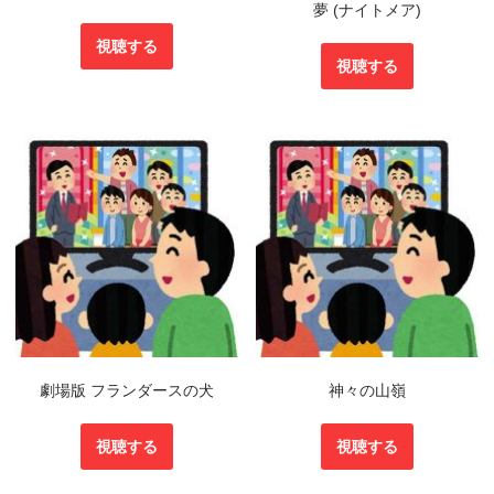
夢 (ナイトメア)
視聴する
視聴する
劇場版 フランダースの犬
神々の山嶺
視聴する
視聴する