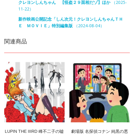
クレヨンしんちゃん 【怪盗２９面相だゾ】ほか
（2025-
11-22）
新作映画公開記念「しん次元！クレヨンしんちゃんＴＨ
Ｅ ＭＯＶＩＥ」特別編集版
（2024-08-04）
関連商品
LUPIN THE IIIRD 峰不二子の嘘
劇場版 名探偵コナン 純黒の悪