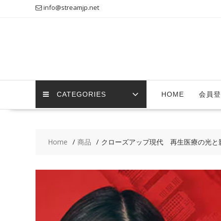
Skip
info@streamjp.net
to
content
CATEGORIES
HOME
会員登
Home
商品
クローズアップ現代 再生医療の光と