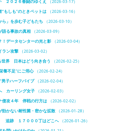
か ２０２６春闘のゆくえ
（2026-03-17）
“もしも”のときペットは
（2026-03-16）
から」を歩む子どもたち
（2026-03-10）
が語る事故の真相
（2026-03-09）
？！データセンターの光と影
（2026-03-04）
イラン攻撃
（2026-03-02）
る世界 日本はどう向き合う
（2026-02-25）
栄養不足”にご用心
（2026-02-24）
”男子ハーフパイプ
（2026-02-04）
へ カーリング女子
（2026-02-03）
ナ侵攻４年 停戦の行方は
（2026-02-02）
が効かない耐性菌・密かな拡散
（2026-01-28）
！ 追跡 １７０００丁はどこへ
（2026-01-26）
何を問いかけたのか
（2026-01-21）