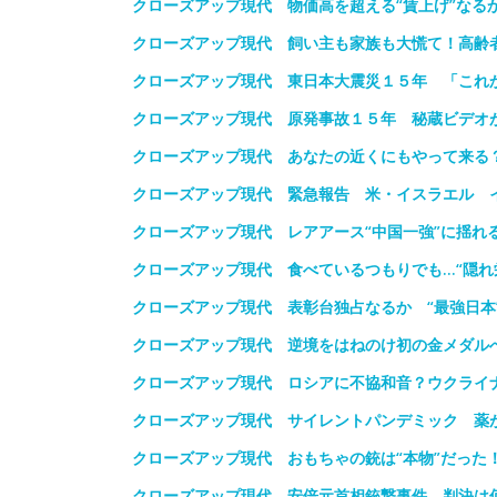
クローズアップ現代 物価高を超える“賃上げ”なる
クローズアップ現代 飼い主も家族も大慌て！高齢者
クローズアップ現代 東日本大震災１５年 「これ
クローズアップ現代 原発事故１５年 秘蔵ビデオ
クローズアップ現代 あなたの近くにもやって来る
クローズアップ現代 緊急報告 米・イスラエル 
クローズアップ現代 レアアース“中国一強”に揺れ
クローズアップ現代 食べているつもりでも…“隠れ
クローズアップ現代 表彰台独占なるか “最強日本
クローズアップ現代 逆境をはねのけ初の金メダル
クローズアップ現代 ロシアに不協和音？ウクライ
クローズアップ現代 サイレントパンデミック 薬
クローズアップ現代 おもちゃの銃は“本物”だった
クローズアップ現代 安倍元首相銃撃事件 判決は