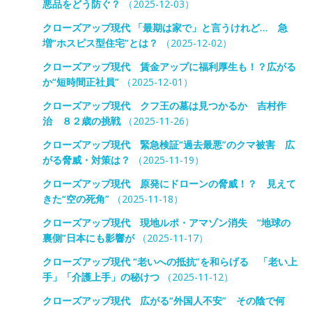
悪品をどう防ぐ？
（2025-12-03）
クローズアップ現代 「最期は家で」と言うけれど… 急
増“ホスピス型住宅”とは？
（2025-12-02）
クローズアップ現代 賃金アップに福利厚生も！？広がる
か“短時間正社員”
（2025-12-01）
クローズアップ現代 クフ王の墓は見つかるか 吉村作
治 ８２歳の挑戦
（2025-11-26）
クローズアップ現代 緊急検証“過去最悪”のクマ被害 広
がる脅威・対策は？
（2025-11-19）
クローズアップ現代 原発にドローンの脅威！？ 見えて
きた“空の死角”
（2025-11-18）
クローズアップ現代 現地ルポ・アマゾン消失 “地球の
裏側”日本にも影響が
（2025-11-17）
クローズアップ現代 “老いへの抵抗”を和らげる 「老い上
手」「介護上手」の秘けつ
（2025-11-12）
クローズアップ現代 広がる“外国人不安” その陰で何