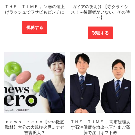
ＴＨＥ ＴＩＭＥ， ▽春の値上
ガイアの夜明け 【寺クライシ
げラッシュでワサビもピンチに
ス！～後継者がいない、その時
～】
視聴する
視聴する
ｎｅｗｓ ｚｅｒｏ【zero徹底
ＴＨＥ ＴＩＭＥ， 高市総理あ
取材】大分の大規模火災…ナゼ
す石油備蓄を放出へ▽たまご高
被害拡大？
騰で注目ギフト券