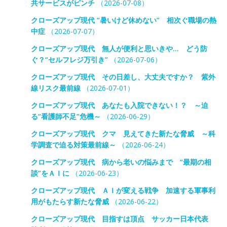
共サービスがピンチ
（2026-07-08）
クローズアップ現代 “暑いけど休めない” 相次ぐ職場の熱
中症
（2026-07-07）
クローズアップ現代 無人が便利と思いきや… どう防
ぐ？“セルフレジ万引き”
（2026-07-06）
クローズアップ現代 その日差し、大丈夫ですか？ 紫外
線リスク最前線
（2026-07-01）
クローズアップ現代 あなたも入院できない！？ ～迫
る“看護師不足”危機～
（2026-06-29）
クローズアップ現代 クマ 見えてきた新たな脅威 ～科
学調査で迫る対策最前線～
（2026-06-24）
クローズアップ現代 病から老いの悩みまで “最期の相
談”をＡＩに
（2026-06-23）
クローズアップ現代 ＡＩが変える戦争 加速する軍事利
用がもたらす新たな脅威
（2026-06-22）
クローズアップ現代 目指すは頂点 サッカー日本代表