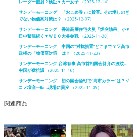
レーダー照射？検証▼カー女子
（2025-12-14）
サンデーモーニング 「おこめ券」に賛否…その場しのぎ
でない物価高対策は？
（2025-12-07）
サンデーモーニング 香港高層住宅火災「煙突効果」か▼
日中緊張続く▼ＷＢＣ大谷参戦
（2025-11-30）
サンデーモーニング 中国の“対抗措置”どこまで？▽高市
政権の「物価高対策」は？
（2025-11-23）
サンデーモーニング 台湾有事 高市首相国会答弁の波紋…
中国が猛抗議
（2025-11-16）
サンデーモーニング 初の国会論戦で“高市カラー”は？▽
コメ増産一転…現場に異変
（2025-11-09）
関連商品