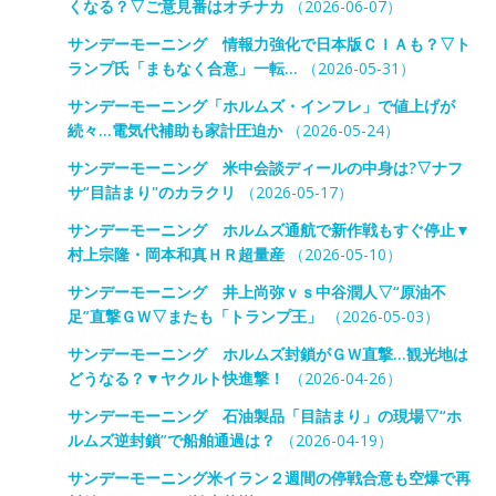
くなる？▽ご意見番はオチナカ
（2026-06-07）
サンデーモーニング 情報力強化で日本版ＣＩＡも？▽ト
ランプ氏「まもなく合意」一転…
（2026-05-31）
サンデーモーニング「ホルムズ・インフレ」で値上げが
続々…電気代補助も家計圧迫か
（2026-05-24）
サンデーモーニング 米中会談ディールの中身は?▽ナフ
サ“目詰まり"のカラクリ
（2026-05-17）
サンデーモーニング ホルムズ通航で新作戦もすぐ停止▼
村上宗隆・岡本和真ＨＲ超量産
（2026-05-10）
サンデーモーニング 井上尚弥ｖｓ中谷潤人▽“原油不
足”直撃ＧＷ▽またも「トランプ王」
（2026-05-03）
サンデーモーニング ホルムズ封鎖がＧＷ直撃…観光地は
どうなる？▼ヤクルト快進撃！
（2026-04-26）
サンデーモーニング 石油製品「目詰まり」の現場▽“ホ
ルムズ逆封鎖”で船舶通過は？
（2026-04-19）
サンデーモーニング米イラン２週間の停戦合意も空爆で再