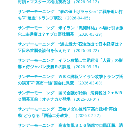
封鎖▼マスターズ松山英樹は
（2026-04-12）
サンデーモーニング “春の値上げラッシュ”に戦争追い打
ち▽“迷走”トランプ演説
（2026-04-05）
サンデーモーニング 米イラン「戦闘終結」へ駆け引き激
化…主導権は？▼プロ野球開幕
（2026-03-29）
サンデーモーニング “過去最大”石油放出で日本経済は？
▽日米首脳会談何を伝えた？
（2026-03-22）
サンデーモーニング イラン攻撃…世界経済「人質」の影
響▼侍ジャパン決勝Ｒの課題
（2026-03-15）
サンデーモーニング ＷＢＣ詳報▽イラン攻撃トランプ氏
の誤算▽“高市一強”国会に異変
（2026-03-08）
サンデーモーニング 国民会議が始動…消費税は？▼ＷＢ
Ｃ開幕直前！オチナカが登場
（2026-03-01）
サンデーモーニング 五輪メダル速報▽高市政権“再始
動”どうなる「国論二分政策」
（2026-02-22）
サンデーモーニング 高市旋風３１６議席で自民圧勝…消