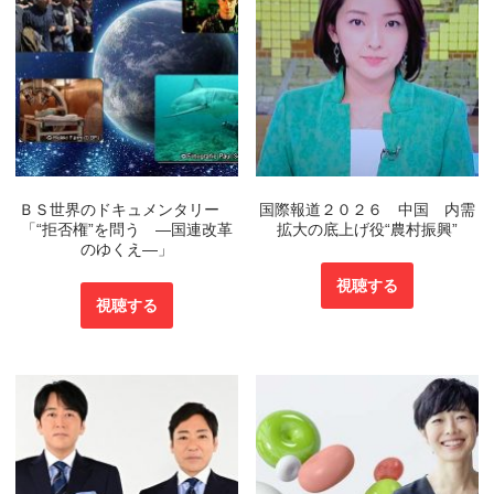
ＢＳ世界のドキュメンタリー
国際報道２０２６ 中国 内需
「“拒否権”を問う ―国連改革
拡大の底上げ役“農村振興”
のゆくえ―」
視聴する
視聴する