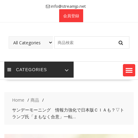
Skip
info@streamjp.net
to
会員登録
content
CATEGORIES
Home
商品
サンデーモーニング 情報力強化で日本版ＣＩＡも？▽ト
ランプ氏「まもなく合意」一転…