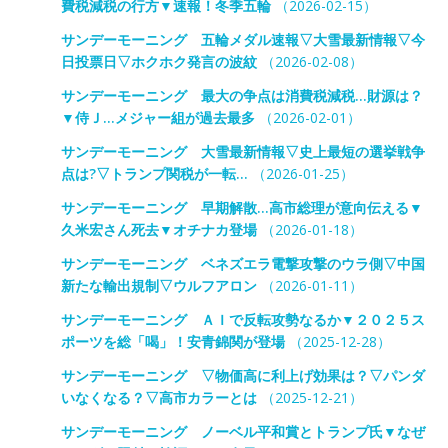
費税減税の行方▼速報！冬季五輪
（2026-02-15）
サンデーモーニング 五輪メダル速報▽大雪最新情報▽今
日投票日▽ホクホク発言の波紋
（2026-02-08）
サンデーモーニング 最大の争点は消費税減税…財源は？
▼侍Ｊ…メジャー組が過去最多
（2026-02-01）
サンデーモーニング 大雪最新情報▽史上最短の選挙戦争
点は?▽トランプ関税が一転…
（2026-01-25）
サンデーモーニング 早期解散…高市総理が意向伝える▼
久米宏さん死去▼オチナカ登場
（2026-01-18）
サンデーモーニング ベネズエラ電撃攻撃のウラ側▽中国
新たな輸出規制▽ウルフアロン
（2026-01-11）
サンデーモーニング ＡＩで反転攻勢なるか▼２０２５ス
ポーツを総「喝」！安青錦関が登場
（2025-12-28）
サンデーモーニング ▽物価高に利上げ効果は？▽パンダ
いなくなる？▽高市カラーとは
（2025-12-21）
サンデーモーニング ノーベル平和賞とトランプ氏▼なぜ