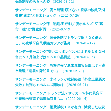
保険制度のあるべき姿
（2026-08-02）
サンデーモーニング 高市総理“寝てない”投稿の波紋▽消
費税“迷走”と骨太ショック
（2026-07-26）
サンデーモーニング停 戦崩壊で進む“脱ホルムズ”▽“高
市一強”と“野党多弱”
（2026-07-19）
サンデーモーニング 国会攻防▽トランプ氏「２０倍返
し」の攻撃▽自民県議カツアゲ告発
（2026-07-12）
サンデーモーニング“安いニッポン”ついに１ドル１６２円
台に＆７月値上げは２５００品目超
（2026-07-05）
サンデーモーニング Ｗ杯詳報▽週末直撃Ｗ台風は？▽高
市総理「秘書の陳述書で…」
（2026-06-28）
サンデーモーニング 米イランが戦闘終結「外交上最悪の
失敗」批判も▼ホルムズ開放は
（2026-06-21）
サンデーモーニング トランプ流？サッカーＷ杯に異変▽
中傷動画疑惑で高市氏答弁も…
（2026-06-14）
サンデーモーニング 消費減税１％が有力…減税したら安