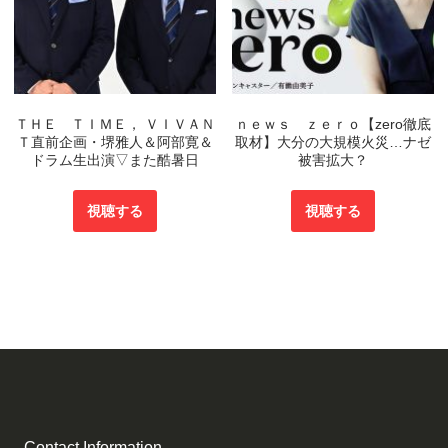
ＴＨＥ ＴＩＭＥ， ＶＩＶＡＮ
ｎｅｗｓ ｚｅｒｏ【zero徹底
Ｔ直前企画・堺雅人＆阿部寛＆
取材】大分の大規模火災…ナゼ
ドラム生出演▽また酷暑日
被害拡大？
視聴する
視聴する
Contact Information