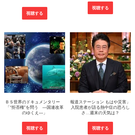
視聴する
視聴する
ＢＳ世界のドキュメンタリー
報道ステーション もはや災害」
「“拒否権”を問う ―国連改革
入院患者が語る熱中症の恐ろし
のゆくえ―」
さ…週末の天気は？
視聴する
視聴する