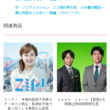
ザ・ノンフィクション １２浪の早大生 ３８歳の就活～
僕に内定をください～前編
（2025-11-09）
関連商品
ＺＩＰ！ ▼陣内貴美子卒業Ｓ
ｎｅｗｓ ｚｅｒｏ 【雷雨か】
Ｐ！水卜と秩父・長瀞女子旅で
関東は帰宅時間帯注意
食べ尽くし＆車窓から絶景