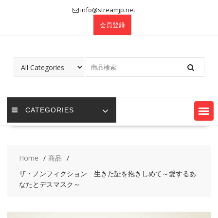
Skip
info@streamjp.net
to
会員登録
content
CATEGORIES
Home
商品
ザ・ノンフィクション 生きた証を抱きしめて～愛するあ
なたとデスマスク～