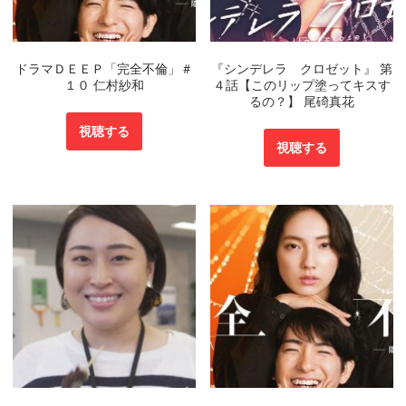
ドラマＤＥＥＰ「完全不倫」＃
『シンデレラ クロゼット』 第
１０ 仁村紗和
４話【このリップ塗ってキスす
るの？】 尾碕真花
視聴する
視聴する