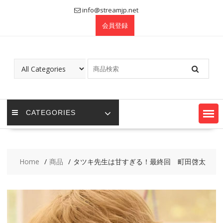
Skip
info@streamjp.net
to
会員登録
content
CATEGORIES
Home
商品
タツキ先生は甘すぎる！最終回 町田啓太