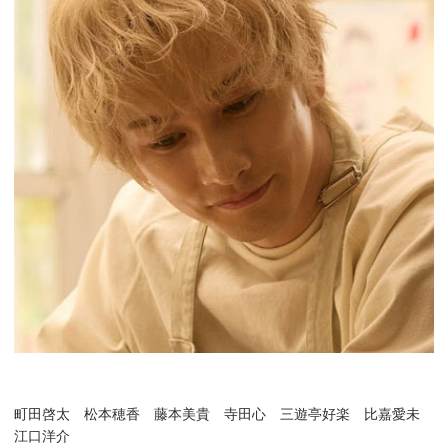
町田啓太 松本穂香 藤本美貴 寺田心 三遊亭好楽 比嘉愛未
江口洋介