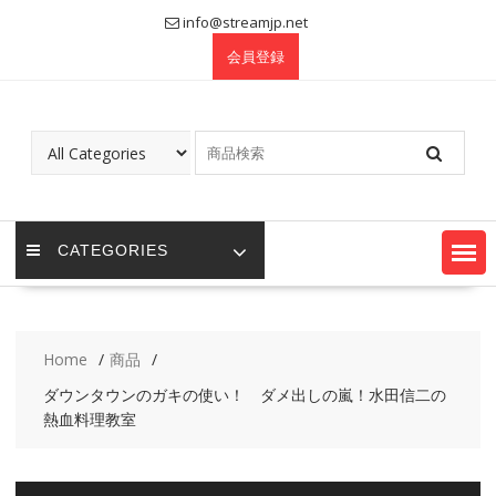
Skip
info@streamjp.net
to
会員登録
content
CATEGORIES
Home
商品
ダウンタウンのガキの使い！ ダメ出しの嵐！水田信二の
熱血料理教室