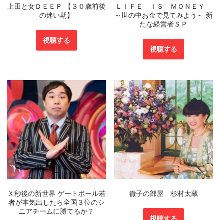
上田と女ＤＥＥＰ 【３０歳前後
ＬＩＦＥ ＩＳ ＭＯＮＥＹ
の迷い期】
～世の中お金で見てみよう～ 新
たな経営者ＳＰ
視聴する
視聴する
Ｘ秒後の新世界 ゲートボール若
徹子の部屋 杉村太蔵
者が本気出したら全国３位のシ
ニアチームに勝てるか？
視聴する