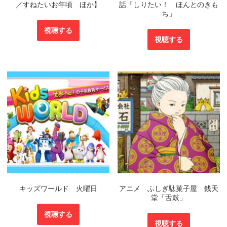
／すねたいお年頃 ほか】
話「しりたい！ ほんとのきも
ち」
視聴する
視聴する
キッズワールド 火曜日
アニメ ふしぎ駄菓子屋 銭天
堂「舌鼓」
視聴する
視聴する