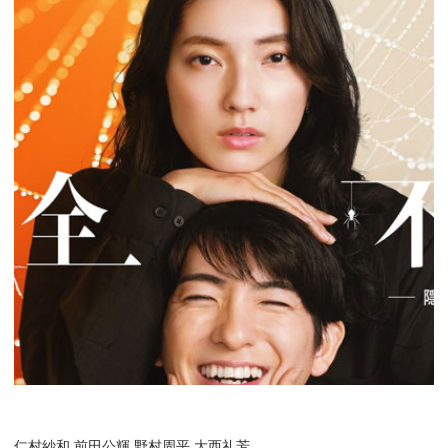
仁村紗和 前田公輝 野村周平 大西礼芳