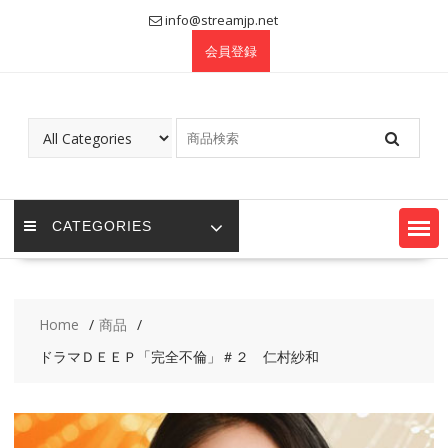
Skip
info@streamjp.net
to
会員登録
content
CATEGORIES
Home
商品
ドラマＤＥＥＰ「完全不倫」＃２ 仁村紗和