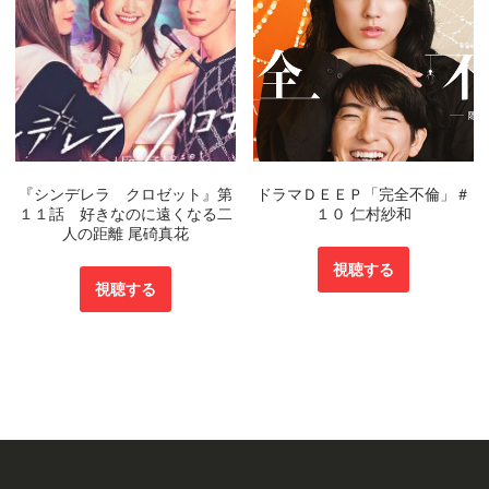
『シンデレラ クロゼット』第
ドラマＤＥＥＰ「完全不倫」＃
１１話 好きなのに遠くなる二
１０ 仁村紗和
人の距離 尾碕真花
視聴する
視聴する