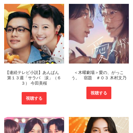
【連続テレビ小説】あんぱん
＜木曜劇場＞愛の、がっこ
第１３週「サラバ 涙」（６
う。 宿題 ＃０３ 木村文乃
３） 今田美桜
視聴する
視聴する