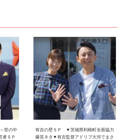
～世の中
有吉の壁ＳＰ ▼茨城県利根町全面協力
営者ＳＰ
爆笑ネタ▼有吉監督アドリブ大河でまさ