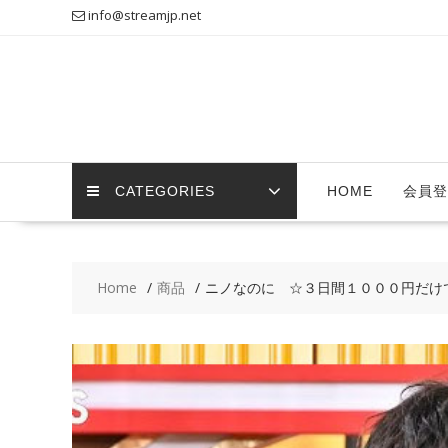
Skip
info@streamjp.net
to
content
CATEGORIES
HOME
会員登
Home
商品
ニノなのに ☆３日間１０００円だけ