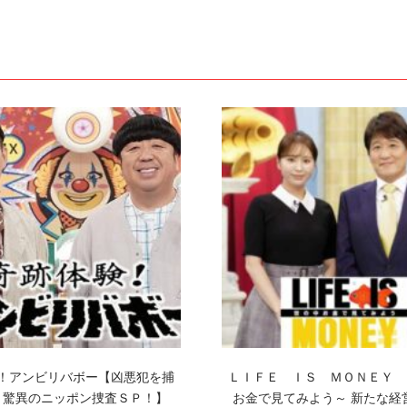
！アンビリバボー【凶悪犯を捕
ＬＩＦＥ ＩＳ ＭＯＮＥＹ 
！驚異のニッポン捜査ＳＰ！】
お金で見てみよう～ 新たな経