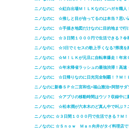
ニノなのに ☆紅白出場Ｍ！ＬＫなのにハガキ職人
ニノなのに ☆推しと目が合ってるのは本当？思い
ニノなのに ☆手描き地図だけなのに目的地まで行
ニノなのに ☆３日間１０００円で生活できる？令
ニノなのに ☆3日でミセスの歌上手くなる?県境を
ニノなのに ☆Ｍ！ＬＫが元旦に自転車爆走！年末
ニノなのに ☆年末帰省ラッシュの最強渋滞！高速
ニノなのに ☆日帰りなのに日光完全制覇！？Ｍ！
ニノなのに新春ＳＰ☆二宮和也×福山雅治×阿部サダ
ニノなのに ☆アプリの移動時間はウソ？収録中に
ニノなのに ☆松本潤が六本木のど真ん中で叫ぶ？
ニノなのに ☆３日間１０００円で生活できる？Ｍ
ニノなのに ☆Ｓｎｏｗ Ｍａｎ向井がタイ料理店