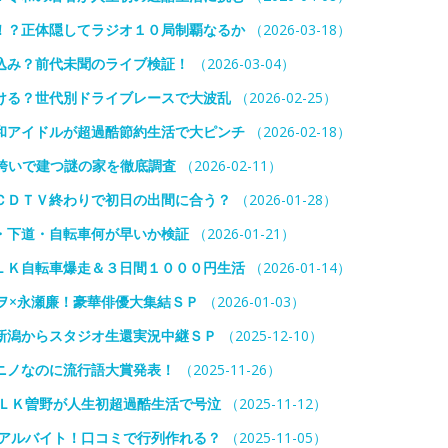
！？正体隠してラジオ１０局制覇なるか
（2026-03-18）
込み？前代未聞のライブ検証！
（2026-03-04）
ける？世代別ドライブレースで大波乱
（2026-02-25）
和アイドルが超過酷節約生活で大ピンチ
（2026-02-18）
跨いで建つ謎の家を徹底調査
（2026-02-11）
ＣＤＴＶ終わりで初日の出間に合う？
（2026-01-28）
・下道・自転車何が早いか検証
（2026-01-21）
ＬＫ自転車爆走＆３日間１０００円生活
（2026-01-14）
ヲ×永瀬廉！豪華俳優大集結ＳＰ
（2026-01-03）
新潟からスタジオ生還実況中継ＳＰ
（2025-12-10）
ニノなのに流行語大賞発表！
（2025-11-26）
！ＬＫ曽野が人生初超過酷生活で号泣
（2025-11-12）
でアルバイト！口コミで行列作れる？
（2025-11-05）