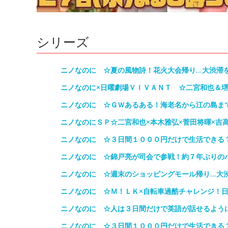
シリーズ
ニノなのに ☆夏の風物詩！花火大会帰り…大渋滞
ニノなのに×日曜劇場ＶＩＶＡＮＴ ☆二宮和也＆
ニノなのに ☆ＧＷあるある！海老名から江の島ま
ニノなのにＳＰ☆二宮和也×本木雅弘×菅田将暉×吉
ニノなのに ☆３日間１０００円だけで生活できる
ニノなのに ☆錦戸亮が司会で参戦！約７年ぶりの
ニノなのに ☆週末のショッピングモール帰り…大
ニノなのに ☆Ｍ！ＬＫ×自転車過酷チャレンジ！
ニノなのに ☆人は３日間だけで英語が話せるよう
ニノなのに ☆３日間１０００円だけで生活できる