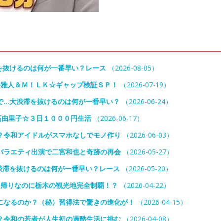
を抜けるのは何が一番早い？レース
（2026-08-05）
堺雅人＆Ｍ！ＬＫ☆ギャップ検証ＳＰ！
（2026-07-19）
で…大渋滞を抜けるのは何が一番早い？
（2026-06-24）
高由里子☆３日１０００円生活
（2026-06-17）
？令和アイドルがスマホなしでモノ作り
（2026-06-03）
バラエティ出演で二宮和也と奇跡の再会
（2026-05-27）
渋滞を抜けるのは何が一番早い？レース
（2026-05-20）
日帰りなのに栃木の観光地完全制覇！？
（2026-04-22）
になるのか？（秘）習得法で驚きの進化が！
（2026-04-15）
？令和の若者が人生初の過酷生活に挑む
（2026-04-08）