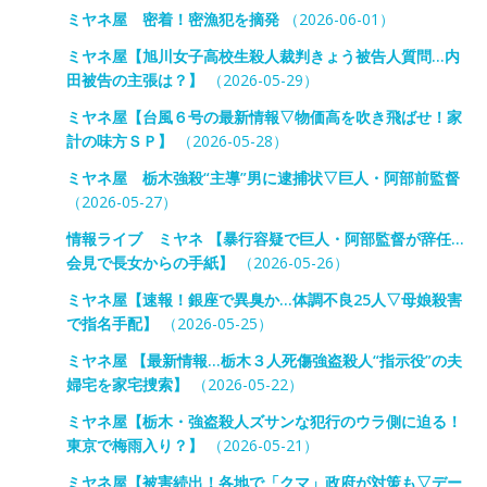
ミヤネ屋 密着！密漁犯を摘発
（2026-06-01）
ミヤネ屋【旭川女子高校生殺人裁判きょう被告人質問…内
田被告の主張は？】
（2026-05-29）
ミヤネ屋【台風６号の最新情報▽物価高を吹き飛ばせ！家
計の味方ＳＰ】
（2026-05-28）
ミヤネ屋 栃木強殺“主導”男に逮捕状▽巨人・阿部前監督
（2026-05-27）
情報ライブ ミヤネ 【暴行容疑で巨人・阿部監督が辞任…
会見で長女からの手紙】
（2026-05-26）
ミヤネ屋【速報！銀座で異臭か…体調不良25人▽母娘殺害
で指名手配】
（2026-05-25）
ミヤネ屋 【最新情報…栃木３人死傷強盗殺人“指示役”の夫
婦宅を家宅捜索】
（2026-05-22）
ミヤネ屋【栃木・強盗殺人ズサンな犯行のウラ側に迫る！
東京で梅雨入り？】
（2026-05-21）
ミヤネ屋【被害続出！各地で「クマ」政府が対策も▽デー