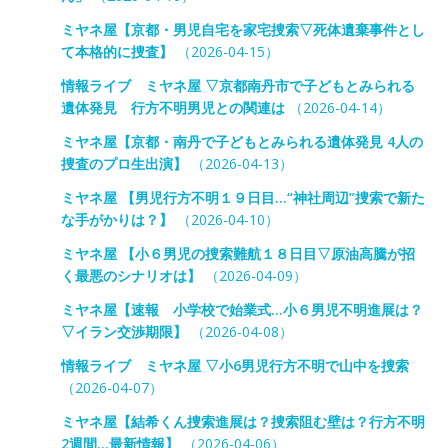
ミヤネ屋【京都・男児自宅を家宅捜索▽死体遺棄事件とし
て本格的に捜査】
（2026-04-15）
情報ライブ ミヤネ屋 ▽京都南丹市で子どもとみられる
遺体発見 行方不明男児との関連は
（2026-04-14）
ミヤネ屋【京都・南丹で子どもとみられる遺体発見 4人の
捜査のプロ生出演】
（2026-04-13）
ミヤネ屋 【男児行方不明１９日目…“神社周辺”捜索で新た
な手がかりは？】
（2026-04-10）
ミヤネ屋 【小６男児の捜索難航１８日目▽原油高騰が招
く最悪のシナリオは】
（2026-04-09）
ミヤネ屋【速報 小学校で始業式…小６男児不明進展は？
▽イラン交渉期限】
（2026-04-08）
情報ライブ ミヤネ屋 ▽小6男児行方不明で山中を捜索
（2026-04-07）
ミヤネ屋【結希くん捜索進展は？捜索阻む壁は？行方不明
2週間…最新情報】
（2026-04-06）