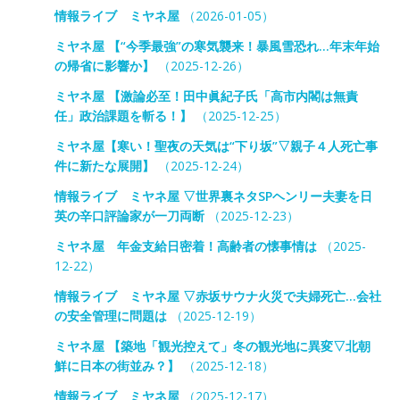
情報ライブ ミヤネ屋
（2026-01-05）
ミヤネ屋 【“今季最強”の寒気襲来！暴風雪恐れ…年末年始
の帰省に影響か】
（2025-12-26）
ミヤネ屋 【激論必至！田中眞紀子氏「高市内閣は無責
任」政治課題を斬る！】
（2025-12-25）
ミヤネ屋【寒い！聖夜の天気は“下り坂”▽親子４人死亡事
件に新たな展開】
（2025-12-24）
情報ライブ ミヤネ屋 ▽世界裏ネタSPヘンリー夫妻を日
英の辛口評論家が一刀両断
（2025-12-23）
ミヤネ屋 年金支給日密着！高齢者の懐事情は
（2025-
12-22）
情報ライブ ミヤネ屋 ▽赤坂サウナ火災で夫婦死亡…会社
の安全管理に問題は
（2025-12-19）
ミヤネ屋 【築地「観光控えて」冬の観光地に異変▽北朝
鮮に日本の街並み？】
（2025-12-18）
情報ライブ ミヤネ屋
（2025-12-17）