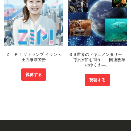
ＺＩＰ！ ▽トランプ イランへ
ＢＳ世界のドキュメンタリー
圧力破壊警告
「“拒否権”を問う ―国連改革
のゆくえ―」
視聴する
視聴する