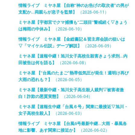
情報ライブ ミヤネ屋 【自称“神のお告げの取次者”の男が
支配か…両親らが息子を監禁】
（2026-06-11）
ミヤネ屋【宇都宮でクマ捕獲も“二頭目”警戒続く▽きょう
は梅雨の中休み】
（2026-06-10）
情報ライブ ミヤネ屋 【金総書記＆習主席会談の狙いは
▽「マイケル伝説」デーブ解説】
（2026-06-09）
ミヤネ屋【速報中継！旭川女子高校生殺害きょう求刑…内
田被告は何を語る】
（2026-06-08）
ミヤネ屋 【“台風のたまご”熱帯低気圧が発生！週明け再び
大雨の恐れも？】
（2026-06-05）
ミヤネ屋【最新中継・旭川女子高生殺人裁判▽被害者激
白！詐欺の悪質実態】
（2026-06-04）
ミヤネ屋【速報生中継「台風６号」関東に最接近▽旭川・
女子高校生殺人】
（2026-06-03）
情報ライブ ミヤネ屋 【台風6号最新中継…大雨・暴風各
地に影響、あす関東に接近か】
（2026-06-02）