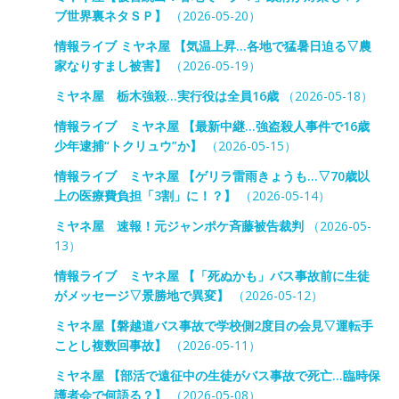
ブ世界裏ネタＳＰ】
（2026-05-20）
情報ライブ ミヤネ屋 【気温上昇…各地で猛暑日迫る▽農
家なりすまし被害】
（2026-05-19）
ミヤネ屋 栃木強殺…実行役は全員16歳
（2026-05-18）
情報ライブ ミヤネ屋 【最新中継…強盗殺人事件で16歳
少年逮捕“トクリュウ”か】
（2026-05-15）
情報ライブ ミヤネ屋 【ゲリラ雷雨きょうも…▽70歳以
上の医療費負担「3割」に！？】
（2026-05-14）
ミヤネ屋 速報！元ジャンポケ斉藤被告裁判
（2026-05-
13）
情報ライブ ミヤネ屋 【「死ぬかも」バス事故前に生徒
がメッセージ▽景勝地で異変】
（2026-05-12）
ミヤネ屋【磐越道バス事故で学校側2度目の会見▽運転手
ことし複数回事故】
（2026-05-11）
ミヤネ屋 【部活で遠征中の生徒がバス事故で死亡…臨時保
護者会で何語る？】
（2026-05-08）