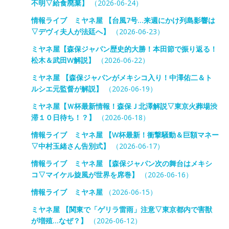
不明▽給食廃棄】
（2026-06-24）
情報ライブ ミヤネ屋 【台風7号…来週にかけ列島影響は
▽デヴィ夫人が法廷へ】
（2026-06-23）
ミヤネ屋【森保ジャパン歴史的大勝！本田節で振り返る！
松木＆武田W解説】
（2026-06-22）
ミヤネ屋 【森保ジャパンがメキシコ入り！中澤佑二＆ト
ルシエ元監督が解説】
（2026-06-19）
ミヤネ屋【Ｗ杯最新情報！森保Ｊ北澤解説▽東京火葬場渋
滞１０日待ち！？】
（2026-06-18）
情報ライブ ミヤネ屋 【W杯最新！衝撃騒動＆巨額マネー
▽中村玉緒さん告別式】
（2026-06-17）
情報ライブ ミヤネ屋 【森保ジャパン次の舞台はメキシ
コ▽マイケル旋風が世界を席巻】
（2026-06-16）
情報ライブ ミヤネ屋
（2026-06-15）
ミヤネ屋 【関東で「ゲリラ雷雨」注意▽東京都内で害獣
が増殖…なぜ？】
（2026-06-12）