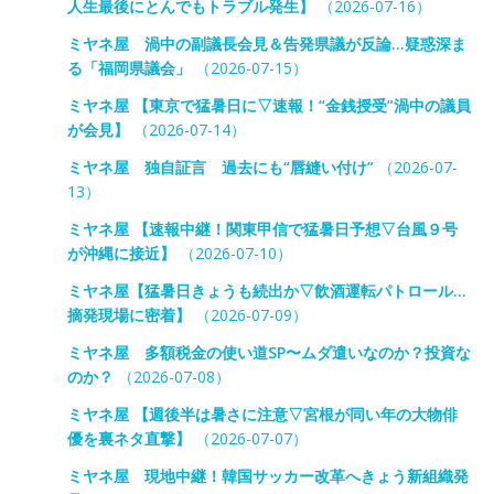
人生最後にとんでもトラブル発生】
（2026-07-16）
ミヤネ屋 渦中の副議長会見＆告発県議が反論…疑惑深ま
る「福岡県議会」
（2026-07-15）
ミヤネ屋 【東京で猛暑日に▽速報！“金銭授受”渦中の議員
が会見】
（2026-07-14）
ミヤネ屋 独自証言 過去にも“唇縫い付け”
（2026-07-
13）
ミヤネ屋 【速報中継！関東甲信で猛暑日予想▽台風９号
が沖縄に接近】
（2026-07-10）
ミヤネ屋【猛暑日きょうも続出か▽飲酒運転パトロール…
摘発現場に密着】
（2026-07-09）
ミヤネ屋 多額税金の使い道SP〜ムダ遣いなのか？投資な
のか？
（2026-07-08）
ミヤネ屋 【週後半は暑さに注意▽宮根が同い年の大物俳
優を裏ネタ直撃】
（2026-07-07）
ミヤネ屋 現地中継！韓国サッカー改革へきょう新組織発