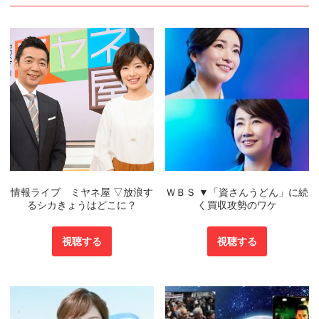
情報ライブ ミヤネ屋 ▽放浪す
ＷＢＳ ▼「資さんうどん」に続
るシカきょうはどこに？
く買収攻勢のワケ
視聴する
視聴する