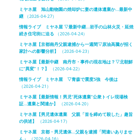
ミヤネ屋 旭山動物園の焼却炉に妻の遺体遺棄か…最新中
継
（2026-04-27）
情報ライブ ミヤネ屋 ▽最新中継…岩手の山林火災・延焼
続き住宅街に迫る
（2026-04-24）
ミヤネ屋【京都南丹父親逮捕から一週間▽原油高騰が招く
家計への影響分析】
（2026-04-23）
ミヤネ屋【最新中継 南丹市・事件の現在地は？▽北朝鮮
に“異変”！？】
（2026-04-22）
情報ライブ ミヤネ屋 ▽青森で震度5強 今後は
（2026-04-21）
ミヤネ屋【最新情報！男児“死体遺棄”公衆トイレ現場検
証…遺棄と関連か】
（2026-04-20）
ミヤネ屋【男児遺体遺棄 父親「首を締めて殺した」趣旨
の供述】
（2026-04-17）
ミヤネ屋 京都・男児遺体…父親を逮捕「間違いありませ
ん」
（2026-04-16）