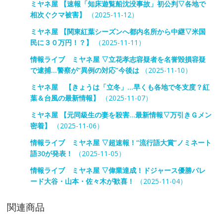
ミヤネ屋 【速報「知床遊覧船沈没事故」初公判▽各地で
相次ぐクマ被害】
（2025-11-12）
ミヤネ屋 【関東紅葉シーズンへ都内名所から中継▽米国
民に３０万円！？】
（2025-11-11）
情報ライブ ミヤネ屋 ▽立花孝志容疑者を名誉毀損容疑
で逮捕…警察が“異例の対応”今後は
（2025-11-10）
ミヤネ屋 【きょうは「立冬」…早くも各地で冬支度？紅
葉＆台風の最新情報】
（2025-11-07）
ミヤネ屋 【元同級生の妻を殺害…最新情報▽万引きＧメン
密着】
（2025-11-06）
情報ライブ ミヤネ屋 ▽超速報！“流行語大賞”ノミネート
語30が発表！
（2025-11-05）
情報ライブ ミヤネ屋 ▽偉業達成！ドジャース優勝パレ
ード大谷・山本・佐々木が歓喜！
（2025-11-04）
関連商品