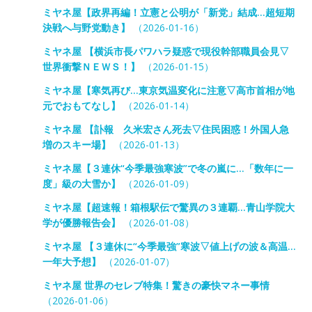
ミヤネ屋【政界再編！立憲と公明が「新党」結成…超短期
決戦へ与野党動き】
（2026-01-16）
ミヤネ屋 【横浜市長パワハラ疑惑で現役幹部職員会見▽
世界衝撃ＮＥＷＳ！】
（2026-01-15）
ミヤネ屋【寒気再び…東京気温変化に注意▽高市首相が地
元でおもてなし】
（2026-01-14）
ミヤネ屋 【訃報 久米宏さん死去▽住民困惑！外国人急
増のスキー場】
（2026-01-13）
ミヤネ屋【３連休“今季最強寒波”で冬の嵐に…「数年に一
度」級の大雪か】
（2026-01-09）
ミヤネ屋【超速報！箱根駅伝で驚異の３連覇…青山学院大
学が優勝報告会】
（2026-01-08）
ミヤネ屋 【３連休に“今季最強”寒波▽値上げの波＆高温…
一年大予想】
（2026-01-07）
ミヤネ屋 世界のセレブ特集！驚きの豪快マネー事情
（2026-01-06）