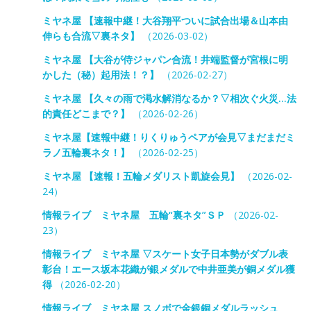
ミヤネ屋 【速報中継！大谷翔平ついに試合出場＆山本由
伸らも合流▽裏ネタ】
（2026-03-02）
ミヤネ屋 【大谷が侍ジャパン合流！井端監督が宮根に明
かした（秘）起用法！？】
（2026-02-27）
ミヤネ屋 【久々の雨で渇水解消なるか？▽相次ぐ火災…法
的責任どこまで？】
（2026-02-26）
ミヤネ屋【速報中継！りくりゅうペアが会見▽まだまだミ
ラノ五輪裏ネタ！】
（2026-02-25）
ミヤネ屋 【速報！五輪メダリスト凱旋会見】
（2026-02-
24）
情報ライブ ミヤネ屋 五輪“裏ネタ”ＳＰ
（2026-02-
23）
情報ライブ ミヤネ屋 ▽スケート女子日本勢がダブル表
彰台！エース坂本花織が銀メダルで中井亜美が銅メダル獲
得
（2026-02-20）
情報ライブ ミヤネ屋 スノボで金銀銅メダルラッシュ