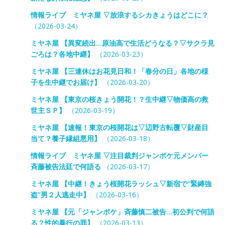
情報ライブ ミヤネ屋 ▽放浪するシカきょうはどこに？
（2026-03-24）
ミヤネ屋 【異変続出…原油高で生活どうなる？▽サクラ見
ごろは？各地中継】
（2026-03-23）
ミヤネ屋 【三連休はお花見日和！「春分の日」各地の様
子を生中継でお届け】
（2026-03-20）
ミヤネ屋 【東京の桜きょう開花！？生中継▽物価高の救
世主ＳＰ】
（2026-03-19）
ミヤネ屋 【速報！東京の桜開花は▽辺野古転覆▽財産目
当て？養子縁組悪用】
（2026-03-18）
情報ライブ ミヤネ屋 ▽注目裁判ジャンポケ元メンバー
斉藤被告法廷で何語る
（2026-03-17）
ミヤネ屋 【中継！きょう桜開花ラッシュ▽新宿で“緊縛強
盗”男２人逃走中】
（2026-03-16）
ミヤネ屋 【元「ジャンポケ」斉藤慎二被告…初公判で何語
る？性的暴行の罪】
（2026-03-13）