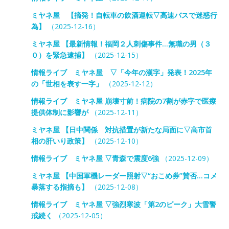
ミヤネ屋 【摘発！自転車の飲酒運転▽高速バスで迷惑行
為】
（2025-12-16）
ミヤネ屋 【最新情報！福岡２人刺傷事件…無職の男（３
０）を緊急逮捕】
（2025-12-15）
情報ライブ ミヤネ屋 ▽「今年の漢字」発表！2025年
の「世相を表す一字」
（2025-12-12）
情報ライブ ミヤネ屋 崩壊寸前！病院の7割が赤字で医療
提供体制に影響が
（2025-12-11）
ミヤネ屋 【日中関係 対抗措置が新たな局面に▽高市首
相の肝いり政策】
（2025-12-10）
情報ライブ ミヤネ屋 ▽青森で震度6強
（2025-12-09）
ミヤネ屋 【中国軍機レーダー照射▽“おこめ券”賛否…コメ
暴落する指摘も】
（2025-12-08）
情報ライブ ミヤネ屋 ▽強烈寒波「第2のピーク」大雪警
戒続く
（2025-12-05）