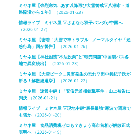
ミヤネ屋【強烈寒気…あす以降再び大雪警戒▽八潮市・道
路陥没から１年】
（2026-01-28）
情報ライブ ミヤネ屋 ▽さよなら双子パンダが中国へ
（2026-01-27）
ミヤネ屋 【密着！大雪で車トラブル…ノーマルタイヤ「迷
惑行為」国が警告】
（2026-01-26）
ミヤネ屋【神社困惑“不法投棄”と“転売問題”中国製バス各
地で異変続出】
（2026-01-23）
ミヤネ屋 【大雪ピーク…災害発生の恐れ▽田中眞紀子氏が
斬る！解散総選挙】
（2026-01-22）
ミヤネ屋 速報中継！「安倍元首相銃撃事件」山上被告に
判決
（2026-01-21）
情報ライブ ミヤネ屋 ▽現地中継“最長最強”寒波で関東で
も雪か
（2026-01-20）
ミヤネ屋 食品消費税ゼロも？きょう高市首相が解散正式
表明へ
（2026-01-19）