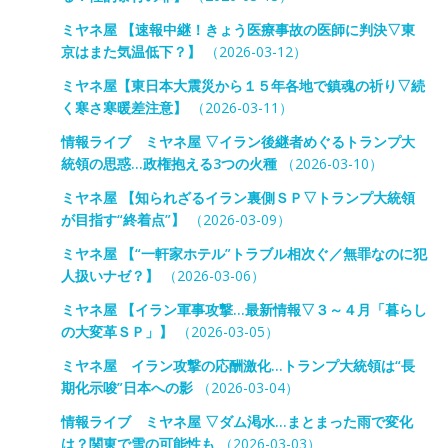
ミヤネ屋 【速報中継！きょう医療事故の医師に判決▽東
京はまた気温低下？】
（2026-03-12）
ミヤネ屋【東日本大震災から１５年各地で鎮魂の祈り▽続
く寒さ寒暖差注意】
（2026-03-11）
情報ライブ ミヤネ屋 ▽イラン後継者めぐるトランプ大
統領の思惑…政権抱える3つの火種
（2026-03-10）
ミヤネ屋 【知られざるイラン裏側ＳＰ▽トランプ大統領
が目指す“終着点”】
（2026-03-09）
ミヤネ屋 【“一軒家ホテル”トラブル相次ぐ／無罪なのに犯
人扱いナゼ？】
（2026-03-06）
ミヤネ屋 【イラン軍事攻撃…最新情報▽３～４月「暮らし
の大変革ＳＰ」】
（2026-03-05）
ミヤネ屋 イラン攻撃の応酬激化…トランプ大統領は“長
期化示唆”日本への影
（2026-03-04）
情報ライブ ミヤネ屋 ▽ダム渇水…まとまった雨で変化
は？関東で雪の可能性も
（2026-03-03）