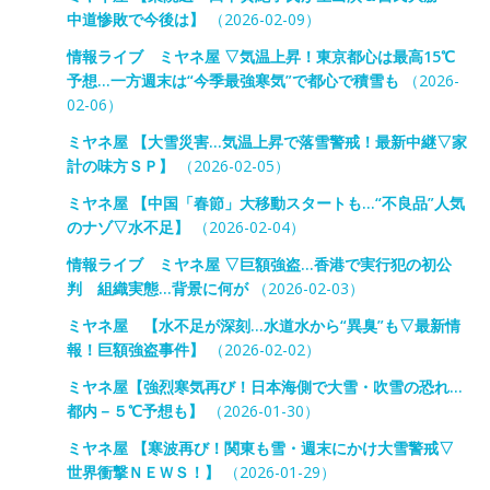
中道惨敗で今後は】
（2026-02-09）
情報ライブ ミヤネ屋 ▽気温上昇！東京都心は最高15℃
予想…一方週末は“今季最強寒気”で都心で積雪も
（2026-
02-06）
ミヤネ屋 【大雪災害…気温上昇で落雪警戒！最新中継▽家
計の味方ＳＰ】
（2026-02-05）
ミヤネ屋 【中国「春節」大移動スタートも…“不良品”人気
のナゾ▽水不足】
（2026-02-04）
情報ライブ ミヤネ屋 ▽巨額強盗…香港で実行犯の初公
判 組織実態…背景に何が
（2026-02-03）
ミヤネ屋 【水不足が深刻…水道水から“異臭”も▽最新情
報！巨額強盗事件】
（2026-02-02）
ミヤネ屋【強烈寒気再び！日本海側で大雪・吹雪の恐れ…
都内－５℃予想も】
（2026-01-30）
ミヤネ屋 【寒波再び！関東も雪・週末にかけ大雪警戒▽
世界衝撃ＮＥＷＳ！】
（2026-01-29）