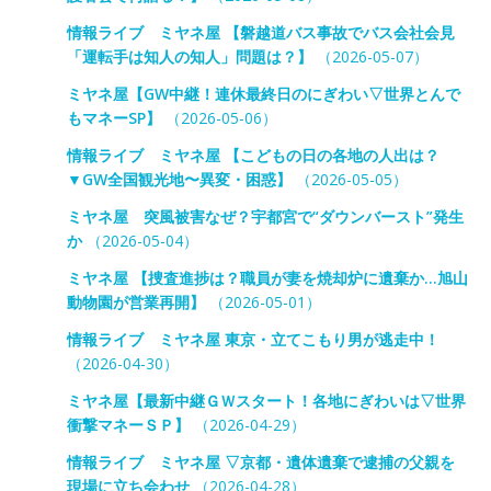
情報ライブ ミヤネ屋 【磐越道バス事故でバス会社会見
「運転手は知人の知人」問題は？】
（2026-05-07）
ミヤネ屋【GW中継！連休最終日のにぎわい▽世界とんで
もマネーSP】
（2026-05-06）
情報ライブ ミヤネ屋 【こどもの日の各地の人出は？
▼GW全国観光地〜異変・困惑】
（2026-05-05）
ミヤネ屋 突風被害なぜ？宇都宮で“ダウンバースト”発生
か
（2026-05-04）
ミヤネ屋 【捜査進捗は？職員が妻を焼却炉に遺棄か…旭山
動物園が営業再開】
（2026-05-01）
情報ライブ ミヤネ屋 東京・立てこもり男が逃走中！
（2026-04-30）
ミヤネ屋【最新中継ＧＷスタート！各地にぎわいは▽世界
衝撃マネーＳＰ】
（2026-04-29）
情報ライブ ミヤネ屋 ▽京都・遺体遺棄で逮捕の父親を
現場に立ち会わせ
（2026-04-28）