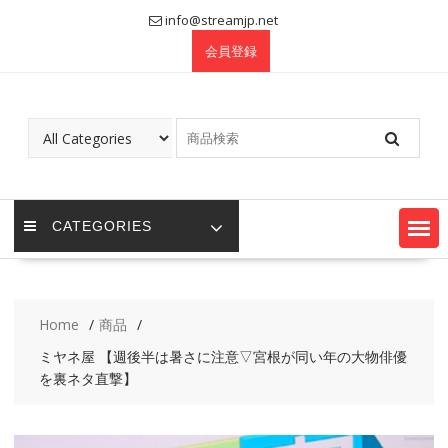
Skip
info@streamjp.net
to
会員登録
content
CATEGORIES
Home
商品
ミヤネ屋 【週後半は暑さに注意▽宮根が同い年の大物俳優
を裏ネタ直撃】