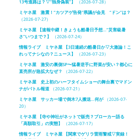
13号進路は？▽“独身偽装”】
（2026-07-28）
ミヤネ屋 激震！“カツアゲ告発”県議が会見 “ドン”は？
（2026-07-27）
ミヤネ屋 【速報中継！きょうも酷暑日予想…“災害級暑
さ”いつまで？】
（2026-07-24）
情報ライブ ミヤネ屋 【3日連続の酷暑日か▽大激論！こ
れってナシなの？ニュース】
（2026-07-23）
ミヤネ屋 激安の裏側SP〜猛暑逆手に野菜が安い？都心に
直売所が急拡大なぜ？
（2026-07-22）
ミヤネ屋 史上初のハーフタイムショーの舞台裏でマドン
ナがバトル報道
（2026-07-21）
ミヤネ屋 サッカー場で倒木7人搬送…何が
（2026-07-
20）
ミヤネ屋 【寺や神社がネットで販売？ブローカー語る
「高額取引」の実態】
（2026-07-17）
情報ライブ ミヤネ屋 【関東でゲリラ雷雨警戒▽実録！