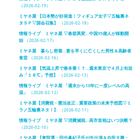
（2026-02-19）
ミヤネ屋 【日本勢が好発進！フィギュア女子▽五輪裏ネ
タＳＰ▽国会召集】
（2026-02-18）
情報ライブ ミヤネ屋 ▽春節異変…中国95億人が移動開
始
（2026-02-17）
ミヤネ屋 暮らし密着…妻を早くに亡くした男性＆高齢者
食堂
（2026-02-16）
ミヤネ屋 【気温上昇で春本番！？…週末東京で４月上旬並
み「１８℃」予想】
（2026-02-13）
情報ライブ ミヤネ屋 「週末から10年に一度レベルの高
温」
（2026-02-12）
ミヤネ屋【消費税・憲法改正…重要政策の未来予想図▽ミ
ラノ五輪裏ネタ！】
（2026-02-11）
情報ライブ ミヤネ屋 ▽消費減税…高市首相はいつ決断？
（2026-02-10）
ミヤネ屋 【衆院選・田中眞紀子氏が生出演＆自民大勝・