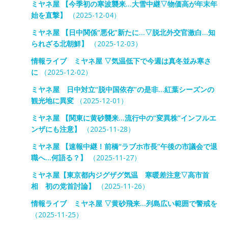
ミヤネ屋 【今季初の寒波襲来…大雪中継▽物価高が年末年
始を直撃】
（2025-12-04）
ミヤネ屋 【日中関係“悪化”新たに…▽脱北外交官激白…知
られざる北朝鮮】
（2025-12-03）
情報ライブ ミヤネ屋 ▽気温低下で今週は真冬並み寒さ
に
（2025-12-02）
ミヤネ屋 日中対立“脱中国依存”の是非…紅葉シーズンの
観光地に異変
（2025-12-01）
ミヤネ屋 【関東に黄砂襲来…流行中の“変異株”インフルエ
ンザにも注意】
（2025-11-28）
ミヤネ屋 【速報中継！前橋“ラブホ市長”午後の市議会で退
職へ…何語る？】
（2025-11-27）
ミヤネ屋【東京都内ジグザグ気温 寒暖差注意▽高市首
相 初の党首討論】
（2025-11-26）
情報ライブ ミヤネ屋 ▽黄砂飛来…列島広い範囲で警戒を
（2025-11-25）