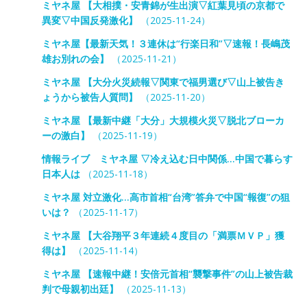
ミヤネ屋 【大相撲・安青錦が生出演▽紅葉見頃の京都で
異変▽中国反発激化】
（2025-11-24）
ミヤネ屋【最新天気！３連休は“行楽日和”▽速報！長嶋茂
雄お別れの会】
（2025-11-21）
ミヤネ屋 【大分火災続報▽関東で福男選び▽山上被告き
ょうから被告人質問】
（2025-11-20）
ミヤネ屋 【最新中継「大分」大規模火災▽脱北ブローカ
ーの激白】
（2025-11-19）
情報ライブ ミヤネ屋 ▽冷え込む日中関係…中国で暮らす
日本人は
（2025-11-18）
ミヤネ屋 対立激化…高市首相“台湾”答弁で中国“報復”の狙
いは？
（2025-11-17）
ミヤネ屋 【大谷翔平３年連続４度目の「満票ＭＶＰ」獲
得は】
（2025-11-14）
ミヤネ屋 【速報中継！安倍元首相“襲撃事件”の山上被告裁
判で母親初出廷】
（2025-11-13）