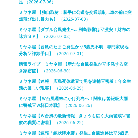
足
（2026-07-06）
ミヤネ屋 【独自取材！勝手に公道を交通規制…車の前に突
然飛び出し暴力も】
（2026-07-03）
ミヤネ屋【ダブル台風発生へ…列島影響は▽激安！財布の
味方ＳＰ】
（2026-07-02）
ミヤネ屋【台風のたまご発生か▽5歳児不明…専門家現地
分析▽詐欺手口】
（2026-07-01）
情報ライブ ミヤネ屋 【新たな台風発生か▽多発する空
き家窃盗】
（2026-06-30）
ミヤネ屋【速報 広島死体遺棄で男を逮捕▽密着！年金生
活の厳しい現実】
（2026-06-29）
ミヤネ屋 【Ｗ台風週末にかけ列島へ！関東は警報級大雨
に警戒▽Ｗ杯日本戦】
（2026-06-26）
ミヤネ屋【Ｗ台風の最新情報…きょうも広く大雨警戒▽警
察の職質に密着】
（2026-06-25）
ミヤネ屋【速報「線状降水帯」発生…台風進路は▽5歳児