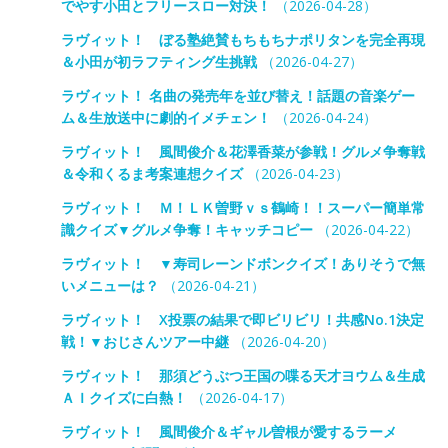
でやす小田とフリースロー対決！
（2026-04-28）
ラヴィット！ ぼる塾絶賛もちもちナポリタンを完全再現
＆小田が初ラフティング生挑戦
（2026-04-27）
ラヴィット！ 名曲の発売年を並び替え！話題の音楽ゲー
ム＆生放送中に劇的イメチェン！
（2026-04-24）
ラヴィット！ 風間俊介＆花澤香菜が参戦！グルメ争奪戦
＆令和くるま考案連想クイズ
（2026-04-23）
ラヴィット！ Ｍ！ＬＫ曽野ｖｓ鶴崎！！スーパー簡単常
識クイズ▼グルメ争奪！キャッチコピー
（2026-04-22）
ラヴィット！ ▼寿司レーンドボンクイズ！ありそうで無
いメニューは？
（2026-04-21）
ラヴィット！ X投票の結果で即ビリビリ！共感No.1決定
戦！▼おじさんツアー中継
（2026-04-20）
ラヴィット！ 那須どうぶつ王国の喋る天才ヨウム＆生成
ＡＩクイズに白熱！
（2026-04-17）
ラヴィット！ 風間俊介＆ギャル曽根が愛するラーメ