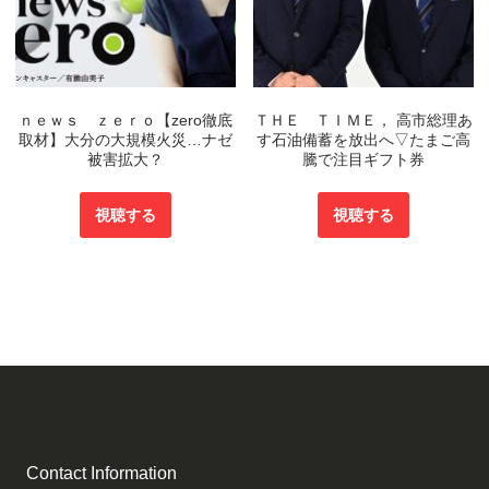
ｎｅｗｓ ｚｅｒｏ【zero徹底
ＴＨＥ ＴＩＭＥ， 高市総理あ
取材】大分の大規模火災…ナゼ
す石油備蓄を放出へ▽たまご高
被害拡大？
騰で注目ギフト券
視聴する
視聴する
Contact Information