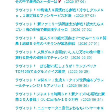
せの中で最強のオーダーは
（2026-07-06）
ラヴィット！ 中島健人＆長濱ねる参戦！冷やしグルメＮ
ｏ．１決定戦＆ファンサービス対決
（2026-07-03）
ラヴィット！ 新ファミリー浜野謙太が参戦！読めたらス
ゴい！海の生物で難読漢字オセロ
（2026-07-02）
ラヴィット！ 芸人５３０組の頂点は？つかみー１ＧＰ開
幕！結成５６年のベテランが緊急参戦
（2026-07-01）
ラヴィット！ 人気グルメ企画おいしんじ万才の生中継！
旅行＆物件の値段当てチャレンジ
（2026-06-30）
ラヴィット！ ぼる塾VS紅しょうが！ランチパック
TOP10当て＆グルメクイズ激突
（2026-06-29）
ラヴィット！ Ｗ杯ＳＰ！生成ＡＩクイズ世界編＆プラレ
ールチャレンジＩＮアメリカ！
（2026-06-26）
ラヴィット！ジャスト２時間ＳＰ！新クイズ×心理戦に豪
華２０人参戦！ついに出るか１００万円
（2026-06-24）
ラヴィット！ ニューオータニ直伝ふわもちパンケーキ＆