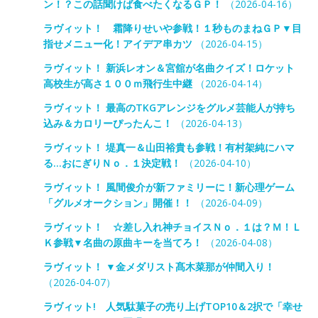
ン！？この話聞けば食べたくなるＧＰ！
（2026-04-16）
ラヴィット！ 霜降りせいや参戦！１秒ものまねＧＰ▼目
指せメニュー化！アイデア串カツ
（2026-04-15）
ラヴィット！ 新浜レオン＆宮舘が名曲クイズ！ロケット
高校生が高さ１００ｍ飛行生中継
（2026-04-14）
ラヴィット！ 最高のTKGアレンジをグルメ芸能人が持ち
込み＆カロリーぴったんこ！
（2026-04-13）
ラヴィット！ 堤真一＆山田裕貴も参戦！有村架純にハマ
る…おにぎりＮｏ．１決定戦！
（2026-04-10）
ラヴィット！ 風間俊介が新ファミリーに！新心理ゲーム
「グルメオークション」開催！！
（2026-04-09）
ラヴィット！ ☆差し入れ神チョイスＮｏ．１は？Ｍ！Ｌ
Ｋ参戦▼名曲の原曲キーを当てろ！
（2026-04-08）
ラヴィット！ ▼金メダリスト髙木菜那が仲間入り！
（2026-04-07）
ラヴィット! 人気駄菓子の売り上げTOP10＆2択で「幸せ