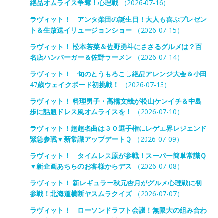
絶品オムライス争奪！心理戦
（2026-07-16）
ラヴィット！ アンタ柴田の誕生日！大人も喜ぶプレゼン
ト＆生放送イリュージョンショー
（2026-07-15）
ラヴィット！ 松本若菜＆佐野勇斗にささるグルメは？百
名店ハンバーガー＆佐野ラーメン
（2026-07-14）
ラヴィット！ 旬のとうもろこし絶品アレンジ大会＆小田
47歳ウェイクボード初挑戦！
（2026-07-13）
ラヴィット！ 料理男子・高橋文哉が松山ケンイチ＆中島
歩に話題ドレス風オムライスを！
（2026-07-10）
ラヴィット！超超名曲は３０選手権にレゲエ界レジェンド
緊急参戦▼新常識アップデートＱ
（2026-07-09）
ラヴィット！ タイムレス原が参戦！スーパー簡単常識Ｑ
▼新企画あちらのお客様からデス
（2026-07-08）
ラヴィット！ 新レギュラー秋元杏月がグルメ心理戦に初
参戦！北海道横断ヤスムラクイズ
（2026-07-07）
ラヴィット！ ローソンドラフト会議！無限大の組み合わ