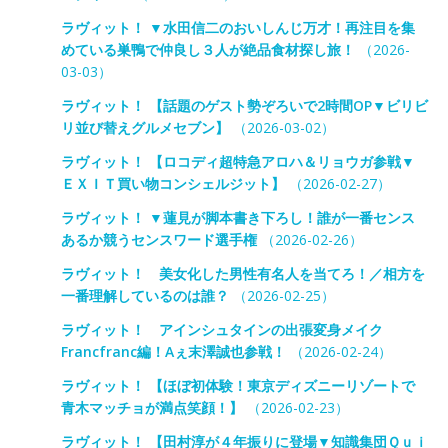
ラヴィット！ ▼水田信二のおいしんじ万才！再注目を集
めている巣鴨で仲良し３人が絶品食材探し旅！
（2026-
03-03）
ラヴィット！ 【話題のゲスト勢ぞろいで2時間OP▼ビリビ
リ並び替えグルメセブン】
（2026-03-02）
ラヴィット！ 【ロコディ超特急アロハ＆リョウガ参戦▼
ＥＸＩＴ買い物コンシェルジット】
（2026-02-27）
ラヴィット！ ▼蓮見が脚本書き下ろし！誰が一番センス
あるか競うセンスワード選手権
（2026-02-26）
ラヴィット！ 美女化した男性有名人を当てろ！／相方を
一番理解しているのは誰？
（2026-02-25）
ラヴィット！ アインシュタインの出張変身メイク
Francfranc編！Aぇ末澤誠也参戦！
（2026-02-24）
ラヴィット！ 【ほぼ初体験！東京ディズニーリゾートで
青木マッチョが満点笑顔！】
（2026-02-23）
ラヴィット！ 【田村淳が４年振りに登場▼知識集団Ｑｕｉ