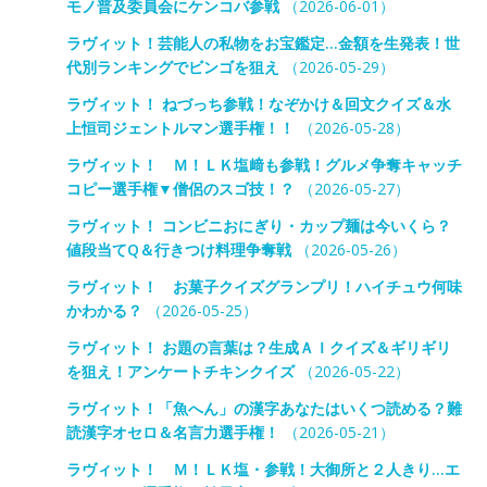
モノ普及委員会にケンコバ参戦
（2026-06-01）
ラヴィット！芸能人の私物をお宝鑑定…金額を生発表！世
代別ランキングでビンゴを狙え
（2026-05-29）
ラヴィット！ ねづっち参戦！なぞかけ＆回文クイズ＆水
上恒司ジェントルマン選手権！！
（2026-05-28）
ラヴィット！ Ｍ！ＬＫ塩﨑も参戦！グルメ争奪キャッチ
コピー選手権▼僧侶のスゴ技！？
（2026-05-27）
ラヴィット！ コンビニおにぎり・カップ麺は今いくら？
値段当てQ＆行きつけ料理争奪戦
（2026-05-26）
ラヴィット！ お菓子クイズグランプリ！ハイチュウ何味
かわかる？
（2026-05-25）
ラヴィット！ お題の言葉は？生成ＡＩクイズ＆ギリギリ
を狙え！アンケートチキンクイズ
（2026-05-22）
ラヴィット！「魚へん」の漢字あなたはいくつ読める？難
読漢字オセロ＆名言力選手権！
（2026-05-21）
ラヴィット！ Ｍ！ＬＫ塩・参戦！大御所と２人きり…エ