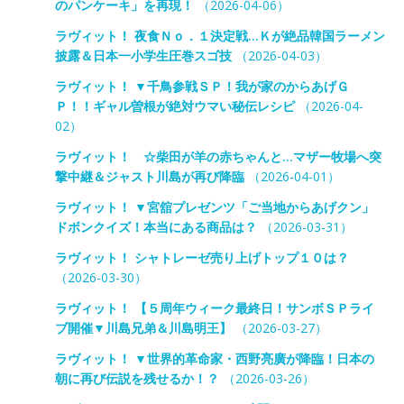
のパンケーキ」を再現！
（2026-04-06）
ラヴィット！ 夜食Ｎｏ．１決定戦…Ｋが絶品韓国ラーメン
披露＆日本一小学生圧巻スゴ技
（2026-04-03）
ラヴィット！ ▼千鳥参戦ＳＰ！我が家のからあげＧ
Ｐ！！ギャル曽根が絶対ウマい秘伝レシピ
（2026-04-
02）
ラヴィット！ ☆柴田が羊の赤ちゃんと…マザー牧場へ突
撃中継＆ジャスト川島が再び降臨
（2026-04-01）
ラヴィット！ ▼宮舘プレゼンツ「ご当地からあげクン」
ドボンクイズ！本当にある商品は？
（2026-03-31）
ラヴィット！ シャトレーゼ売り上げトップ１０は？
（2026-03-30）
ラヴィット！ 【５周年ウィーク最終日！サンボＳＰライ
ブ開催▼川島兄弟＆川島明王】
（2026-03-27）
ラヴィット！ ▼世界的革命家・西野亮廣が降臨！日本の
朝に再び伝説を残せるか！？
（2026-03-26）