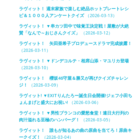
ラヴィット！ 週末家族で楽しむ絶品ホットプレートレシ
ピ＆１０００人アンケートクイズ
（2026-03-13）
ラヴィット！ ▼串カツ田中で味覚王決定戦！屋敷が大絶
賛「なんで～おじさんクイズ」
（2026-03-12）
ラヴィット！ 矢田亜希子プロデュースドラマ完成披露！
（2026-03-11）
ラヴィット！ ▼ドンデコルテ・相席山添・マユリカ登場
（2026-03-10）
ラヴィット！ 櫻坂46守屋＆勝又が再びクイズチャレン
ジ！
（2026-03-09）
ラヴィット! ▼EXITりんたろー誕生日会開催!ジェフ小田ち
ょんまげと盛大にお祝い!
（2026-03-06）
ラヴィット！ ▼男性ブランコの愛愁食堂！連日大行列の
肉汁溢れる至極のハンバーグ！
（2026-03-05）
ラヴィット！ 誰もが知るあの曲の原曲を当てろ！原曲キ
ークイズ！
（2026-03-04）