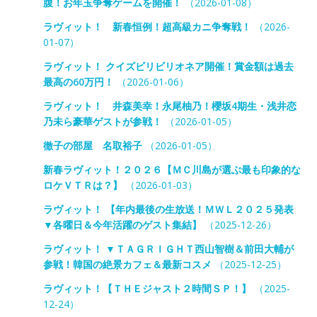
腹！お年玉争奪ゲームを開催！
（2026-01-08）
ラヴィット！ 新春恒例！超高級カニ争奪戦！
（2026-
01-07）
ラヴィット！ クイズビリビリオネア開催！賞金額は過去
最高の60万円！
（2026-01-06）
ラヴィット！ 井森美幸！永尾柚乃！櫻坂4期生・浅井恋
乃未ら豪華ゲストが参戦！
（2026-01-05）
徹子の部屋 名取裕子
（2026-01-05）
新春ラヴィット！２０２６【ＭＣ川島が選ぶ最も印象的な
ロケＶＴＲは？】
（2026-01-03）
ラヴィット！ 【年内最後の生放送！ＭＷＬ２０２５発表
▼各曜日＆今年活躍のゲスト集結】
（2025-12-26）
ラヴィット！ ▼ＴＡＧＲＩＧＨＴ西山智樹＆前田大輔が
参戦！韓国の絶景カフェ＆最新コスメ
（2025-12-25）
ラヴィット！【ＴＨＥジャスト２時間ＳＰ！】
（2025-
12-24）