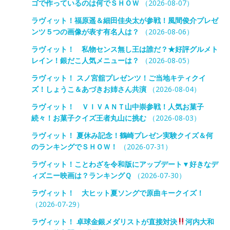
ゴで作っているのは何でＳＨＯＷ
（2026-08-07）
ラヴィット！福原遥＆細田佳央太が参戦！風間俊介プレゼ
ンツ５つの画像が表す有名人は？
（2026-08-06）
ラヴィット！ 私物センス無し王は誰だ？★好評グルメト
レイン！銀だこ人気メニューは？
（2026-08-05）
ラヴィット！ スノ宮舘プレゼンツ！ご当地キティクイ
ズ！しょうこ＆あづきお姉さん共演
（2026-08-04）
ラヴィット！ ＶＩＶＡＮＴ山中崇参戦！人気お菓子
続々！お菓子クイズ王者丸山に挑む
（2026-08-03）
ラヴィット！ 夏休み記念！鶴崎プレゼン実験クイズ＆何
のランキングでＳＨＯＷ！
（2026-07-31）
ラヴィット！ことわざを令和版にアップデート▼好きなデ
ィズニー映画は？ランキングＱ
（2026-07-30）
ラヴィット！ 大ヒット夏ソングで原曲キークイズ！
（2026-07-29）
ラヴィット！ 卓球金銀メダリストが直接対決
河内大和