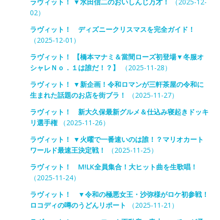
ラヴィット！ ▼水田信二のおいしんじ万才！
（2025-12-
02）
ラヴィット！ ディズニークリスマスを完全ガイド！
（2025-12-01）
ラヴィット！ 【橋本マナミ＆當間ローズ初登場▼冬服オ
シャレＮｏ．１は誰だ！？】
（2025-11-28）
ラヴィット！ ▼新企画！令和ロマンが三軒茶屋の令和に
生まれた話題のお店を街ブラ！
（2025-11-27）
ラヴィット！ 新大久保最新グルメ＆仕込み寝起きドッキ
リ選手権
（2025-11-26）
ラヴィット！ ▼火曜で一番速いのは誰！？マリオカート
ワールド最速王決定戦！
（2025-11-25）
ラヴィット！ M!LK全員集合！大ヒット曲を生歌唱！
（2025-11-24）
ラヴィット！ ▼令和の極悪女王・沙弥様がロケ初参戦！
ロコディの噂のうどんリポート
（2025-11-21）