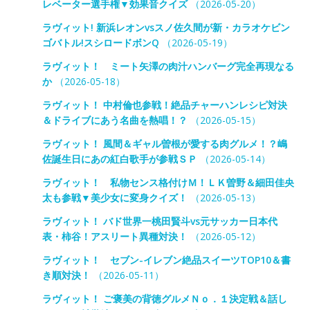
レベーター選手権▼効果音クイズ
（2026-05-20）
ラヴィット! 新浜レオンvsスノ佐久間が新・カラオケビン
ゴバトル!スシロードボンQ
（2026-05-19）
ラヴィット！ ミート矢澤の肉汁ハンバーグ完全再現なる
か
（2026-05-18）
ラヴィット！ 中村倫也参戦！絶品チャーハンレシピ対決
＆ドライブにあう名曲を熱唱！？
（2026-05-15）
ラヴィット！ 風間＆ギャル曽根が愛する肉グルメ！？嶋
佐誕生日にあの紅白歌手が参戦ＳＰ
（2026-05-14）
ラヴィット！ 私物センス格付けＭ！ＬＫ曽野＆細田佳央
太も参戦▼美少女に変身クイズ！
（2026-05-13）
ラヴィット！ バド世界一桃田賢斗vs元サッカー日本代
表・柿谷！アスリート異種対決！
（2026-05-12）
ラヴィット！ セブン-イレブン絶品スイーツTOP10＆書
き順対決！
（2026-05-11）
ラヴィット！ ご褒美の背徳グルメＮｏ．１決定戦＆話し