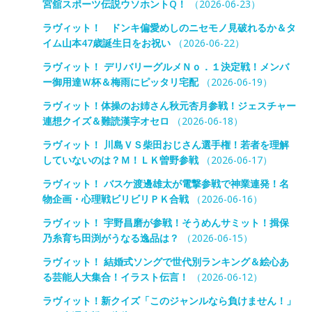
宮舘スポーツ伝説ウソホントQ！
（2026-06-23）
ラヴィット！ ドンキ偏愛めしのニセモノ見破れるか＆タ
イム山本47歳誕生日をお祝い
（2026-06-22）
ラヴィット！ デリバリーグルメＮｏ．１決定戦！メンバ
ー御用達Ｗ杯＆梅雨にピッタリ宅配
（2026-06-19）
ラヴィット！体操のお姉さん秋元杏月参戦！ジェスチャー
連想クイズ＆難読漢字オセロ
（2026-06-18）
ラヴィット！ 川島ＶＳ柴田おじさん選手権！若者を理解
していないのは？Ｍ！ＬＫ曽野参戦
（2026-06-17）
ラヴィット！ バスケ渡邊雄太が電撃参戦で神業連発！名
物企画・心理戦ビリビリＰＫ合戦
（2026-06-16）
ラヴィット！ 宇野昌磨が参戦！そうめんサミット！揖保
乃糸育ち田渕がうなる逸品は？
（2026-06-15）
ラヴィット！ 結婚式ソングで世代別ランキング＆絵心あ
る芸能人大集合！イラスト伝言！
（2026-06-12）
ラヴィット！新クイズ「このジャンルなら負けません！」