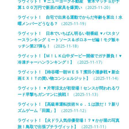
ラヴィット！ ▼ニューヨーク不動産 青木マッチョが予
算１００万円で新居の家具を爆買い
（2025-11-20）
ラヴィット！ 自宅で出来る運動でからだ年齢を算出！水
曜メンバーどうなる？
（2025-11-19）
ラヴィット！ 日本でいちばん明るい朝番組 ▼パスタソ
ースランキング ミートソース＆ボロネーゼ編！モグ飯キ
ッチン第27弾も！
（2025-11-18）
ラヴィット！【Ｍ！ＬＫ山中ダービー開催でガチ勝負！▼
冷凍チャーハンランキング！】
（2025-11-17）
ラヴィット！ 【柿谷曜一朗ＷＥＳＴ濱田小瀧参戦▼新企
画ＥＸＩＴの買い物コンシェルジット】
（2025-11-14）
ラヴィット！ ▼片寄涼太が初登場！センスが問われるワ
ード早撃ちガンマンに挑戦！
（2025-11-13）
ラヴィット！ 【高級車運転技術Ｎｏ．１は誰だ！？新リ
ズムゲーム「田園」】
（2025-11-12）
ラヴィット！ 【火ドラ人気俳優登場！？▼かが屋の写真
旅！鳥取で出張プチラヴィット】
（2025-11-11）