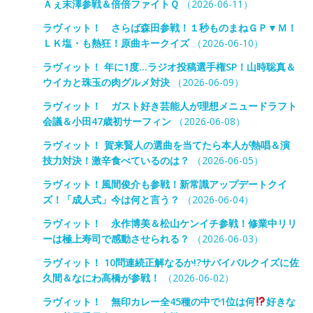
Ａぇ末澤参戦＆倍倍ファイトＱ
（2026-06-11）
ラヴィット！ さらば森田参戦！１秒ものまねＧＰ▼Ｍ！
ＬＫ塩・も熱狂！原曲キークイズ
（2026-06-10）
ラヴィット！ 年に1度…ラジオ投稿選手権SP！山時聡真＆
ウイカと珠玉の肉グルメ対決
（2026-06-09）
ラヴィット！ ガスト好き芸能人が理想メニュードラフト
会議＆小田47歳初サーフィン
（2026-06-08）
ラヴィット！ 賀来賢人の選曲を当てたら本人が熱唱＆演
技力対決！激辛食べているのは？
（2026-06-05）
ラヴィット！風間俊介も参戦！新常識アップデートクイ
ズ！「成人式」今は何と言う？
（2026-06-04）
ラヴィット！ 永作博美＆松山ケンイチ参戦！修業中リリ
ーは極上寿司で感動させられる？
（2026-06-03）
ラヴィット！ 10問連続正解なるか!?サバイバルクイズに佐
久間＆なにわ高橋が参戦！
（2026-06-02）
ラヴィット！ 無印カレー全45種の中で1位は何
好きな