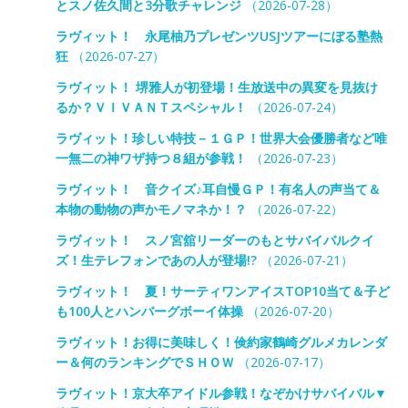
とスノ佐久間と3分歌チャレンジ
（2026-07-28）
ラヴィット！ 永尾柚乃プレゼンツUSJツアーにぼる塾熱
狂
（2026-07-27）
ラヴィット！ 堺雅人が初登場！生放送中の異変を見抜け
るか？ＶＩＶＡＮＴスペシャル！
（2026-07-24）
ラヴィット！珍しい特技－１ＧＰ！世界大会優勝者など唯
一無二の神ワザ持つ８組が参戦！
（2026-07-23）
ラヴィット！ 音クイズ♪耳自慢ＧＰ！有名人の声当て＆
本物の動物の声かモノマネか！？
（2026-07-22）
ラヴィット！ スノ宮舘リーダーのもとサバイバルクイ
ズ！生テレフォンであの人が登場!?
（2026-07-21）
ラヴィット！ 夏！サーティワンアイスTOP10当て＆子ど
も100人とハンバーグボーイ体操
（2026-07-20）
ラヴィット！お得に美味しく！倹約家鶴崎グルメカレンダ
ー＆何のランキングでＳＨＯＷ
（2026-07-17）
ラヴィット！京大卒アイドル参戦！なぞかけサバイバル▼