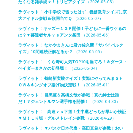
たくなる雑学続々！トリビアクイズ
（2026-05-08）
ラヴィット！ 小中学校で習ったはず…義務教育クイズに京
大アイドル参戦＆歌詞当てＱ
（2026-05-07）
ラヴィット！キッズー１ＧＰ開催！子どもに一番ウケるの
は？▼芸達者サルｖｓアンタ柴田
（2026-05-06）
ラヴィット！ なかやまきんに君vs佐久間「サバイバルク
イズ」10問連続正解なるか？
（2026-05-05）
ラヴィット！ くら寿司人気TOP10を当てろ！＆ダース・
ベイダーまさかの初登場！
（2026-05-04）
ラヴィット！ 鶴崎新実験クイズ！実際にやってみまＳＨ
ＯＷ＆キングオブ揚げ物決定戦！
（2026-05-01）
ラヴィット！ 目黒蓮＆高橋文哉が参戦！真の紳士は誰
だ！？ジェントルマン選手権を開催！
（2026-04-30）
ラヴィット！ 高速ｖｓ下道！生中継どっちが早いか検証
▼Ｍ！ＬＫ塩・グルメトレイン参戦
（2026-04-29）
ラヴィット！ ▼バスケ日本代表・髙田真希が参戦！おい