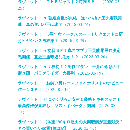
ラヴィット！ ＴＨＥジャスト２時間ＳＰ！
（2026-03-
25）
ラヴィット！ ▼ 強運自慢が集結！逆ババ抜き王決定戦開
催！真の逆ババ王は誰!?
（2026-03-24）
ラヴィット！ 5周年ウィークスタート！リクエストに応
えヒヤシンス再結集!?
（2026-03-23）
ラヴィット！ ▼祝日ＳＰ！真スマブラ王芸能界最強決定
戦開催！兼近王座奪還なるか！？
（2026-03-20）
ラヴィット！ ▼世界初！？男性ブランコ平井の念願の中
継企画！パラグライダー大喜利
（2026-03-19）
ラヴィット！ お笑い賞レースファイナリストのデビュー
作ー１ＧＰ！
（2026-03-18）
ラヴィット！ とにかく明るい安村＆藤崎トキ初タッグ！
最高傑作が集結し「ヤストキパーク」開園
（2026-03-
17）
ラヴィット！ 【体重190キロ超えの大鶴肥満が重量対決!?
▼今買いたい家電1位は!?】
（2026-03-16）