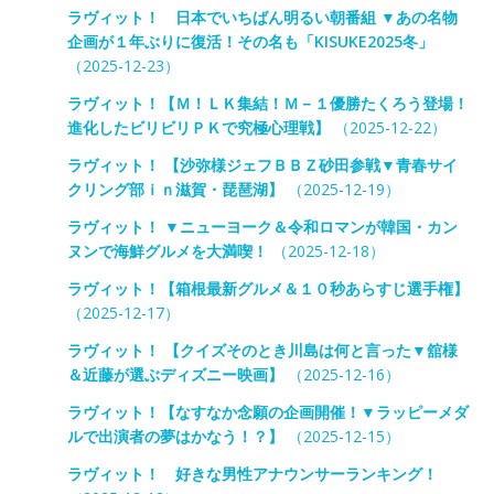
ラヴィット！ 日本でいちばん明るい朝番組 ▼あの名物
企画が１年ぶりに復活！その名も「KISUKE2025冬」
（2025-12-23）
ラヴィット！【Ｍ！ＬＫ集結！Ｍ－１優勝たくろう登場！
進化したビリビリＰＫで究極心理戦】
（2025-12-22）
ラヴィット！ 【沙弥様ジェフＢＢＺ砂田参戦▼青春サイ
クリング部ｉｎ滋賀・琵琶湖】
（2025-12-19）
ラヴィット！ ▼ニューヨーク＆令和ロマンが韓国・カン
ヌンで海鮮グルメを大満喫！
（2025-12-18）
ラヴィット！【箱根最新グルメ＆１０秒あらすじ選手権】
（2025-12-17）
ラヴィット！ 【クイズそのとき川島は何と言った▼舘様
＆近藤が選ぶディズニー映画】
（2025-12-16）
ラヴィット！【なすなか念願の企画開催！▼ラッピーメダ
ルで出演者の夢はかなう！？】
（2025-12-15）
ラヴィット！ 好きな男性アナウンサーランキング！