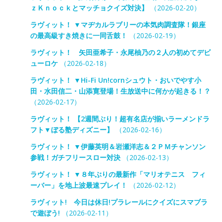
ｚＫｎｏｃｋとマッチョクイズ対決】
（2026-02-20）
ラヴィット！ ▼マヂカルラブリーの本気肉調査隊！銀座
の最高級すき焼きに一同舌鼓！
（2026-02-19）
ラヴィット！ 矢田亜希子・永尾柚乃の２人の初めてデビ
ューロケ
（2026-02-18）
ラヴィット！ ▼Hi-Fi Un!cornシュウト・おいでやす小
田・水田信二・山添寛登場！生放送中に何かが起きる！？
（2026-02-17）
ラヴィット！ 【2週間ぶり！超有名店が揃いラーメンドラ
フト▼ぼる塾ディズニー】
（2026-02-16）
ラヴィット！ ▼伊藤英明＆岩瀬洋志＆２ＰＭチャンソン
参戦！ガチフリースロー対決
（2026-02-13）
ラヴィット！ ▼８年ぶりの最新作「マリオテニス フィ
ーバー」を地上波最速プレイ！
（2026-02-12）
ラヴィット! 今日は休日!プラレールにクイズにスマブラ
で遊ぼう!
（2026-02-11）