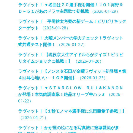
ラヴィット！ ▼名曲は２０選手権を開催！ＪＯ１河野＆
Ｄ－５１があのドラマ主題歌で初挑戦
（2026-01-29）
ラヴィット！ 平岡祐太考案の新ゲーム！ビリビリキック
ターゲット
（2026-01-28）
ラヴィット！ 火曜メンバーの学力チェック！ラヴィット
式共通テスト開催！
（2026-01-27）
ラヴィット！ 【現役京大生アイドルらがクイズ！ビリビ
リタイムショックに挑戦！】
（2026-01-26）
ラヴィット！【ノンスタ石田が金曜ラヴィット初登場▼第
４回耳心地いい－１ＧＰ開催】
（2026-01-23）
ラヴィット！ ▼ＳＴＡＲＧＬＯＷ ＲＵＩ＆ＫＡＮＯＮ
が登場！本気肉調査隊！絶品オリーブ牛ハラミ
（2026-
01-22）
ラヴィット！【１秒モノマネ選手権に矢田亜希子参戦！】
（2026-01-21）
ラヴィット！ かが屋の絵になる写真旅に窪塚愛流が参