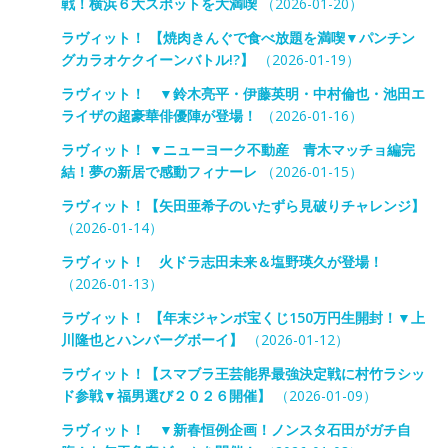
戦！横浜６大スポットを大満喫
（2026-01-20）
ラヴィット！ 【焼肉きんぐで食べ放題を満喫▼パンチン
グカラオケクイーンバトル!?】
（2026-01-19）
ラヴィット！ ▼鈴木亮平・伊藤英明・中村倫也・池田エ
ライザの超豪華俳優陣が登場！
（2026-01-16）
ラヴィット！ ▼ニューヨーク不動産 青木マッチョ編完
結！夢の新居で感動フィナーレ
（2026-01-15）
ラヴィット！【矢田亜希子のいたずら見破りチャレンジ】
（2026-01-14）
ラヴィット！ 火ドラ志田未来＆塩野瑛久が登場！
（2026-01-13）
ラヴィット！ 【年末ジャンボ宝くじ150万円生開封！▼上
川隆也とハンバーグボーイ】
（2026-01-12）
ラヴィット！【スマブラ王芸能界最強決定戦に村竹ラシッ
ド参戦▼福男選び２０２６開催】
（2026-01-09）
ラヴィット！ ▼新春恒例企画！ノンスタ石田がガチ自