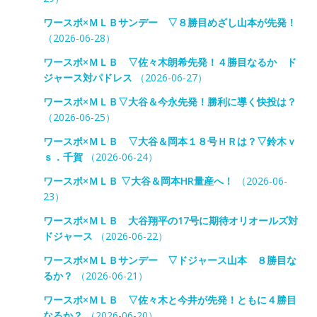
ワースポ×ＭＬＢサンデー ▽８勝目めざし山本が先発！
（2026-06-28）
ワースポ×ＭＬＢ ▽佐々木朗希先発！４勝目なるか ド
ジャース対パドレス
（2026-06-27）
ワースポ×ＭＬＢ▽大谷＆今永先発！勝利に導く快投は？
（2026-06-25）
ワースポ×ＭＬＢ ▽大谷＆岡本１８号ＨＲは？▽鈴木ｖ
ｓ．千賀
（2026-06-24）
ワースポ×ＭＬＢ ▽大谷＆岡本HR量産へ！
（2026-06-
23）
ワースポ×ＭＬＢ 大谷翔平の17号に期待オリオールズ対
ドジャース
（2026-06-22）
ワースポ×ＭＬＢサンデー ▽ドジャース山本 ８勝目な
るか？
（2026-06-21）
ワースポ×ＭＬＢ ▽佐々木と今井が先発！ともに４勝目
なるか？
（2026-06-20）