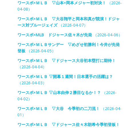
ワースポ×ＭＬＢ ▽山本×岡本メジャー初対決！
（2026-
04-08）
ワースポ×ＭＬＢ ▽大谷翔平と岡本和真が競演！ドジャ
ース対ブルージェイズ
（2026-04-07）
ワースポ×MLB ドジャース佐々木が先発
（2026-04-06）
ワースポ×ＭＬＢサンデー ▽めざせ初勝利！今井が先発
登板
（2026-04-05）
ワースポ×ＭＬＢ ▽ドジャース大谷初本塁打に期待！
（2026-04-04）
ワースポ×ＭＬＢ ▽開幕１週間！日本選手の活躍は？
（2026-04-03）
ワースポ×ＭＬＢ ▽山本由伸２勝目なるか！？
（2026-
04-02）
ワースポ×ＭＬＢ ▽大谷 今季初の二刀流！
（2026-04-
01）
ワースポ×ＭＬＢ ▽ドジャース佐々木朗希今季初登板！