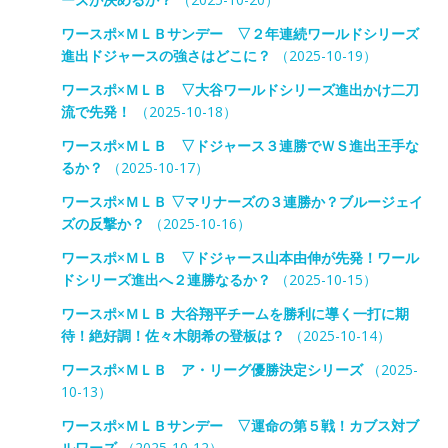
ワースポ×ＭＬＢサンデー ▽２年連続ワールドシリーズ
進出ドジャースの強さはどこに？
（2025-10-19）
ワースポ×ＭＬＢ ▽大谷ワールドシリーズ進出かけ二刀
流で先発！
（2025-10-18）
ワースポ×ＭＬＢ ▽ドジャース３連勝でＷＳ進出王手な
るか？
（2025-10-17）
ワースポ×ＭＬＢ ▽マリナーズの３連勝か？ブルージェイ
ズの反撃か？
（2025-10-16）
ワースポ×ＭＬＢ ▽ドジャース山本由伸が先発！ワール
ドシリーズ進出へ２連勝なるか？
（2025-10-15）
ワースポ×ＭＬＢ 大谷翔平チームを勝利に導く一打に期
待！絶好調！佐々木朗希の登板は？
（2025-10-14）
ワースポ×ＭＬＢ ア・リーグ優勝決定シリーズ
（2025-
10-13）
ワースポ×ＭＬＢサンデー ▽運命の第５戦！カブス対ブ
ルワーズ
（2025-10-12）