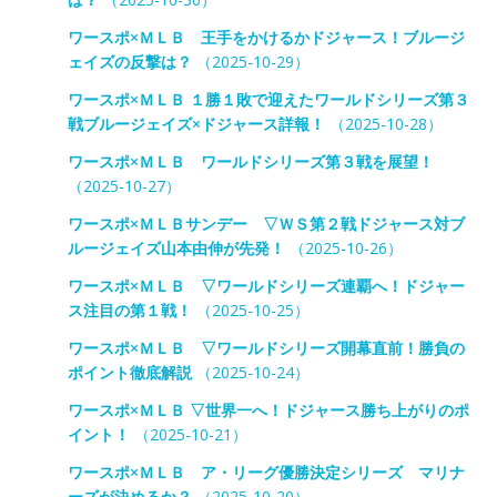
ワースポ×ＭＬＢ 王手をかけるかドジャース！ブルージ
ェイズの反撃は？
（2025-10-29）
ワースポ×ＭＬＢ １勝１敗で迎えたワールドシリーズ第３
戦ブルージェイズ×ドジャース詳報！
（2025-10-28）
ワースポ×ＭＬＢ ワールドシリーズ第３戦を展望！
（2025-10-27）
ワースポ×ＭＬＢサンデー ▽ＷＳ第２戦ドジャース対ブ
ルージェイズ山本由伸が先発！
（2025-10-26）
ワースポ×ＭＬＢ ▽ワールドシリーズ連覇へ！ドジャー
ス注目の第１戦！
（2025-10-25）
ワースポ×ＭＬＢ ▽ワールドシリーズ開幕直前！勝負の
ポイント徹底解説
（2025-10-24）
ワースポ×ＭＬＢ ▽世界一へ！ドジャース勝ち上がりのポ
イント！
（2025-10-21）
ワースポ×ＭＬＢ ア・リーグ優勝決定シリーズ マリナ
ーズが決めるか？
（2025-10-20）