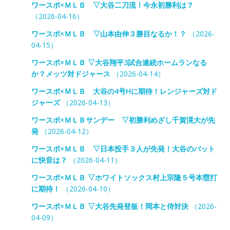
ワースポ×ＭＬＢ ▽大谷二刀流！今永初勝利は？
（2026-04-16）
ワースポ×ＭＬＢ ▽山本由伸３勝目なるか！？
（2026-
04-15）
ワースポ×ＭＬＢ ▽大谷翔平3試合連続ホームランなる
か？メッツ対ドジャース
（2026-04-14）
ワースポ×ＭＬＢ 大谷の4号Hに期待！レンジャーズ対ド
ジャーズ
（2026-04-13）
ワースポ×ＭＬＢサンデー ▽初勝利めざし千賀滉大が先
発
（2026-04-12）
ワースポ×ＭＬＢ ▽日本投手３人が先発！大谷のバット
に快音は？
（2026-04-11）
ワースポ×ＭＬＢ ▽ホワイトソックス村上宗隆５号本塁打
に期待！
（2026-04-10）
ワースポ×ＭＬＢ ▽大谷先発登板！岡本と侍対決
（2026-
04-09）