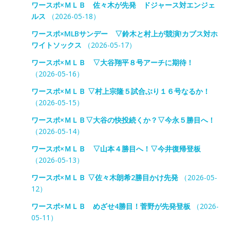
ワースポ×ＭＬＢ 佐々木が先発 ドジャース対エンジェ
ルス
（2026-05-18）
ワースポ×MLBサンデー ▽鈴木と村上が競演!カブス対ホ
ワイトソックス
（2026-05-17）
ワースポ×ＭＬＢ ▽大谷翔平８号アーチに期待！
（2026-05-16）
ワースポ×ＭＬＢ ▽村上宗隆５試合ぶり１６号なるか！
（2026-05-15）
ワースポ×ＭＬＢ▽大谷の快投続くか？▽今永５勝目へ！
（2026-05-14）
ワースポ×ＭＬＢ ▽山本４勝目へ！▽今井復帰登板
（2026-05-13）
ワースポ×ＭＬＢ ▽佐々木朗希2勝目かけ先発
（2026-05-
12）
ワースポ×ＭＬＢ めざせ4勝目！菅野が先発登板
（2026-
05-11）