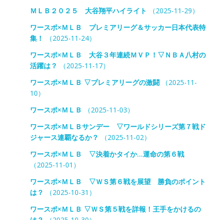
ＭＬＢ２０２５ 大谷翔平ハイライト
（2025-11-29）
ワースポ×ＭＬＢ プレミアリーグ＆サッカー日本代表特
集！
（2025-11-24）
ワースポ×ＭＬＢ 大谷３年連続ＭＶＰ！▽ＮＢＡ八村の
活躍は？
（2025-11-17）
ワースポ×ＭＬＢ ▽プレミアリーグの激闘
（2025-11-
10）
ワースポ×ＭＬＢ
（2025-11-03）
ワースポ×ＭＬＢサンデー ▽ワールドシリーズ第７戦ド
ジャース連覇なるか？
（2025-11-02）
ワースポ×ＭＬＢ ▽決着かタイか…運命の第６戦
（2025-11-01）
ワースポ×ＭＬＢ ▽ＷＳ第６戦を展望 勝負のポイント
は？
（2025-10-31）
ワースポ×ＭＬＢ ▽ＷＳ第５戦を詳報！王手をかけるの
は？
（2025-10-30）