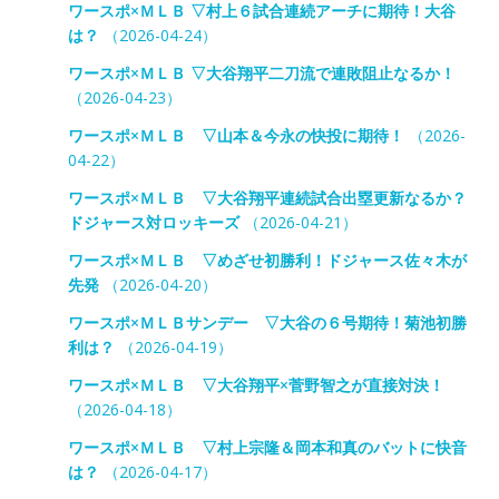
ワースポ×ＭＬＢ ▽村上６試合連続アーチに期待！大谷
は？
（2026-04-24）
ワースポ×ＭＬＢ ▽大谷翔平二刀流で連敗阻止なるか！
（2026-04-23）
ワースポ×ＭＬＢ ▽山本＆今永の快投に期待！
（2026-
04-22）
ワースポ×ＭＬＢ ▽大谷翔平連続試合出塁更新なるか？
ドジャース対ロッキーズ
（2026-04-21）
ワースポ×ＭＬＢ ▽めざせ初勝利！ドジャース佐々木が
先発
（2026-04-20）
ワースポ×ＭＬＢサンデー ▽大谷の６号期待！菊池初勝
利は？
（2026-04-19）
ワースポ×ＭＬＢ ▽大谷翔平×菅野智之が直接対決！
（2026-04-18）
ワースポ×ＭＬＢ ▽村上宗隆＆岡本和真のバットに快音
は？
（2026-04-17）