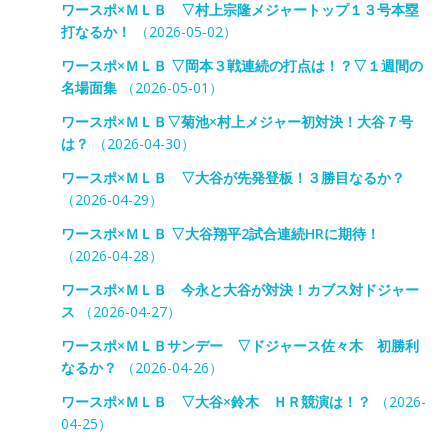
ワースポ×ＭＬＢ ▽村上宗隆メジャートップ１３号本塁
打なるか！
（2026-05-02）
ワースポ×ＭＬＢ ▽岡本３戦連続の打点は！？▽１週間の
名場面集
（2026-05-01）
ワースポ×ＭＬＢ▽菊池×村上メジャー初対決！大谷７号
は？
（2026-04-30）
ワースポ×ＭＬＢ ▽大谷が先発登板！３勝目なるか？
（2026-04-29）
ワースポ×ＭＬＢ ▽大谷翔平2試合連続HRに期待！
（2026-04-28）
ワースポ×ＭＬＢ 今永と大谷が対決！カブス対ドジャー
ス
（2026-04-27）
ワースポ×ＭＬＢサンデー ▽ドジャース佐々木 初勝利
なるか？
（2026-04-26）
ワースポ×ＭＬＢ ▽大谷×鈴木 ＨＲ競演は！？
（2026-
04-25）