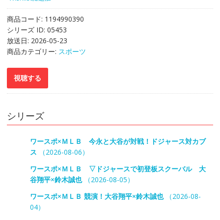
商品コード:
1194990390
シリーズ ID:
05453
放送日:
2026-05-23
商品カテゴリー:
スポーツ
シリーズ
ワースポ×ＭＬＢ 今永と大谷が対戦！ドジャース対カブ
ス
（2026-08-06）
ワースポ×ＭＬＢ ▽ドジャースで初登板スクーバル 大
谷翔平×鈴木誠也
（2026-08-05）
ワースポ×ＭＬＢ 競演！大谷翔平×鈴木誠也
（2026-08-
04）