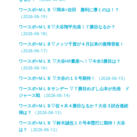
ワースポ×ＭＬＢ ▽岡本×吉田 勝利に導くのは！？
（2026-06-19）
ワースポ×ＭＬＢ▽大谷翔平先発！７勝目なるか？
（2026-06-18）
ワースポ×ＭＬＢ▽メッツ千賀が４月以来の復帰登板！
（2026-06-17）
ワースポ×ＭＬＢ ▽大谷HR量産へ！▽今永5勝目は？
（2026-06-16）
ワースポ×ＭＬＢ ▽大谷の１５号期待！
（2026-06-15）
ワースポ×ＭＬＢサンデー ▽７勝目めざし山本が先発 ド
ジャース戦
（2026-06-14）
ワースポ×ＭＬＢ▽佐々木４勝目なるか？大谷３試合連続
弾は？
（2026-06-13）
ワースポ×ＭＬＢ ▽鈴木誠也１０号本塁打に期待！大谷
は？
（2026-06-12）