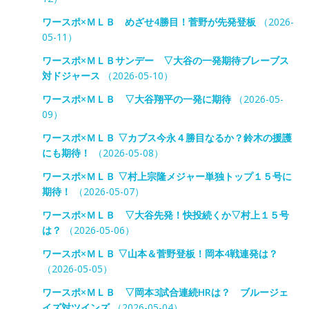
ワースポ×ＭＬＢ めざせ4勝目！菅野が先発登板
（2026-
05-11）
ワースポ×ＭＬＢサンデー ▽大谷の一発期待ブレーブス
対ドジャース
（2026-05-10）
ワースポ×ＭＬＢ ▽大谷翔平の一発に期待
（2026-05-
09）
ワースポ×ＭＬＢ ▽カブス今永４勝目なるか？鈴木の援護
にも期待！
（2026-05-08）
ワースポ×ＭＬＢ ▽村上宗隆メジャー単独トップ１５号に
期待！
（2026-05-07）
ワースポ×ＭＬＢ ▽大谷先発！快投続くか▽村上１５号
は？
（2026-05-06）
ワースポ×ＭＬＢ ▽山本＆菅野登板！岡本4戦連発は？
（2026-05-05）
ワースポ×ＭＬＢ ▽岡本3試合連続HRは？ ブルージェ
イズ対ツインズ
（2026-05-04）