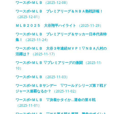
ワースポ×ＭＬＢ
（2025-12-08）
ワースポ×ＭＬＢ プレミアリーグ＆ＮＢＡ熱戦詳報！
（2025-12-01）
ＭＬＢ２０２５ 大谷翔平ハイライト
（2025-11-29）
ワースポ×ＭＬＢ プレミアリーグ＆サッカー日本代表特
集！
（2025-11-24）
ワースポ×ＭＬＢ 大谷３年連続ＭＶＰ！▽ＮＢＡ八村の
活躍は？
（2025-11-17）
ワースポ×ＭＬＢ ▽プレミアリーグの激闘
（2025-11-
10）
ワースポ×ＭＬＢ
（2025-11-03）
ワースポ×ＭＬＢサンデー ▽ワールドシリーズ第７戦ド
ジャース連覇なるか？
（2025-11-02）
ワースポ×ＭＬＢ ▽決着かタイか…運命の第６戦
（2025-11-01）
ワースポ×ＭＬＢ ▽ＷＳ第６戦を展望 勝負のポイント