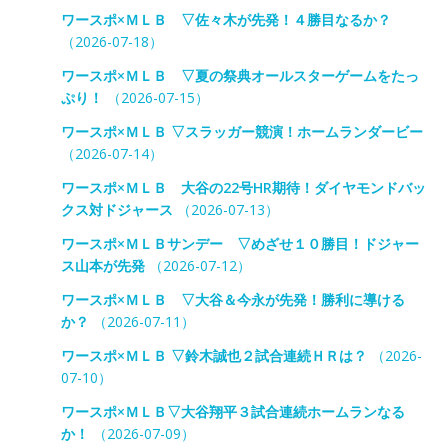
ワースポ×ＭＬＢ ▽佐々木が先発！４勝目なるか？
（2026-07-18）
ワースポ×ＭＬＢ ▽夏の祭典オールスターゲームをたっ
ぷり！
（2026-07-15）
ワースポ×ＭＬＢ ▽スラッガー競演！ホームランダービー
（2026-07-14）
ワースポ×ＭＬＢ 大谷の22号HR期待！ダイヤモンドバッ
クス対ドジャース
（2026-07-13）
ワースポ×ＭＬＢサンデー ▽めざせ１０勝目！ドジャー
ス山本が先発
（2026-07-12）
ワースポ×ＭＬＢ ▽大谷＆今永が先発！勝利に導ける
か？
（2026-07-11）
ワースポ×ＭＬＢ ▽鈴木誠也２試合連続ＨＲは？
（2026-
07-10）
ワースポ×ＭＬＢ▽大谷翔平３試合連続ホームランなる
か！
（2026-07-09）