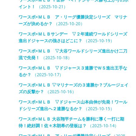
イント！
（2025-10-21）
ワースポ×ＭＬＢ ア・リーグ優勝決定シリーズ マリナ
ーズが決めるか？
（2025-10-20）
ワースポ×ＭＬＢサンデー ▽２年連続ワールドシリーズ
進出ドジャースの強さはどこに？
（2025-10-19）
ワースポ×ＭＬＢ ▽大谷ワールドシリーズ進出かけ二刀
流で先発！
（2025-10-18）
ワースポ×ＭＬＢ ▽ドジャース３連勝でＷＳ進出王手な
るか？
（2025-10-17）
ワースポ×ＭＬＢ ▽マリナーズの３連勝か？ブルージェイ
ズの反撃か？
（2025-10-16）
ワースポ×ＭＬＢ ▽ドジャース山本由伸が先発！ワール
ドシリーズ進出へ２連勝なるか？
（2025-10-15）
ワースポ×ＭＬＢ 大谷翔平チームを勝利に導く一打に期
待！絶好調！佐々木朗希の登板は？
（2025-10-14）
ワースポ×ＭＬＢ ア・リーグ優勝決定シリーズ
（2025-