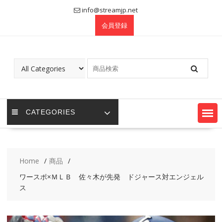
Skip
info@streamjp.net
to
会員登録
content
CATEGORIES
Home
商品
ワースポ×ＭＬＢ 佐々木が先発 ドジャース対エンジェル
ス