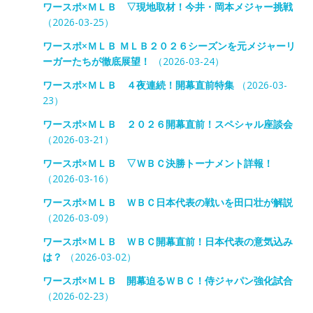
ワースポ×ＭＬＢ ▽現地取材！今井・岡本メジャー挑戦
（2026-03-25）
ワースポ×ＭＬＢ ＭＬＢ２０２６シーズンを元メジャーリ
ーガーたちが徹底展望！
（2026-03-24）
ワースポ×ＭＬＢ ４夜連続！開幕直前特集
（2026-03-
23）
ワースポ×ＭＬＢ ２０２６開幕直前！スペシャル座談会
（2026-03-21）
ワースポ×ＭＬＢ ▽ＷＢＣ決勝トーナメント詳報！
（2026-03-16）
ワースポ×ＭＬＢ ＷＢＣ日本代表の戦いを田口壮が解説
（2026-03-09）
ワースポ×ＭＬＢ ＷＢＣ開幕直前！日本代表の意気込み
は？
（2026-03-02）
ワースポ×ＭＬＢ 開幕迫るＷＢＣ！侍ジャパン強化試合
（2026-02-23）