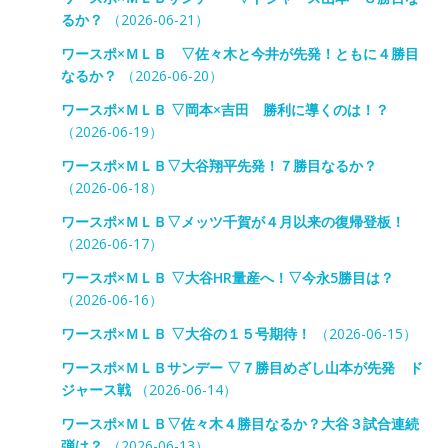
るか？
（2026-06-21）
ワースポ×ＭＬＢ ▽佐々木と今井が先発！ともに４勝目
なるか？
（2026-06-20）
ワースポ×ＭＬＢ ▽岡本×吉田 勝利に導くのは！？
（2026-06-19）
ワースポ×ＭＬＢ▽大谷翔平先発！７勝目なるか？
（2026-06-18）
ワースポ×ＭＬＢ▽メッツ千賀が４月以来の復帰登板！
（2026-06-17）
ワースポ×ＭＬＢ ▽大谷HR量産へ！▽今永5勝目は？
（2026-06-16）
ワースポ×ＭＬＢ ▽大谷の１５号期待！
（2026-06-15）
ワースポ×ＭＬＢサンデー ▽７勝目めざし山本が先発 ド
ジャース戦
（2026-06-14）
ワースポ×ＭＬＢ▽佐々木４勝目なるか？大谷３試合連続
弾は？
（2026-06-13）