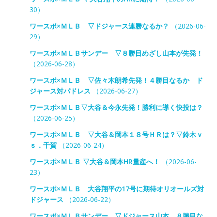
30）
ワースポ×ＭＬＢ ▽ドジャース連勝なるか？
（2026-06-
29）
ワースポ×ＭＬＢサンデー ▽８勝目めざし山本が先発！
（2026-06-28）
ワースポ×ＭＬＢ ▽佐々木朗希先発！４勝目なるか ド
ジャース対パドレス
（2026-06-27）
ワースポ×ＭＬＢ▽大谷＆今永先発！勝利に導く快投は？
（2026-06-25）
ワースポ×ＭＬＢ ▽大谷＆岡本１８号ＨＲは？▽鈴木ｖ
ｓ．千賀
（2026-06-24）
ワースポ×ＭＬＢ ▽大谷＆岡本HR量産へ！
（2026-06-
23）
ワースポ×ＭＬＢ 大谷翔平の17号に期待オリオールズ対
ドジャース
（2026-06-22）
ワースポ×ＭＬＢサンデー ▽ドジャース山本 ８勝目な