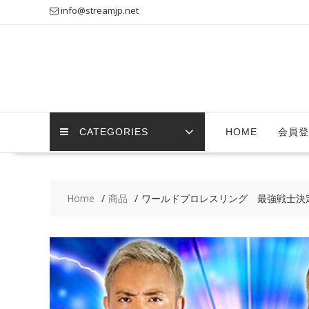
Skip
info@streamjp.net
to
content
CATEGORIES
HOME
会員登
Home
商品
ワールドプロレスリング 最強戦士決定戦『