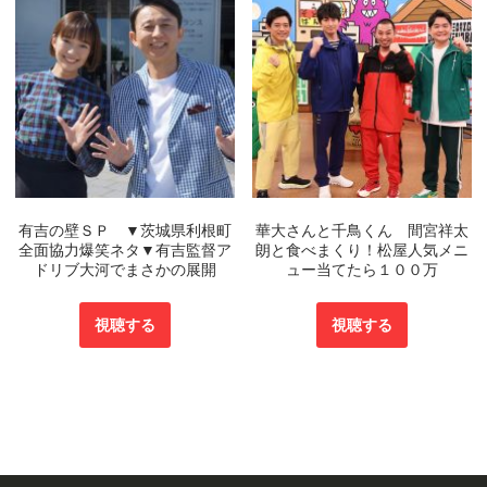
有吉の壁ＳＰ ▼茨城県利根町
華大さんと千鳥くん 間宮祥太
全面協力爆笑ネタ▼有吉監督ア
朗と食べまくり！松屋人気メニ
ドリブ大河でまさかの展開
ュー当てたら１００万
視聴する
視聴する