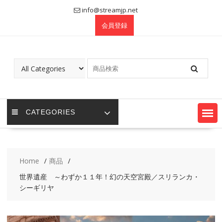
Skip
info@streamjp.net
to
会員登録
content
CATEGORIES
Home
商品
世界遺産 ～わずか１１年！幻の天空宮殿／スリランカ・
シーギリヤ