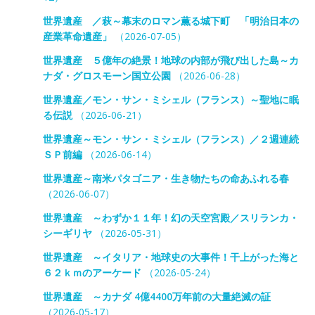
世界遺産 ／萩～幕末のロマン薫る城下町 「明治日本の
産業革命遺産」
（2026-07-05）
世界遺産 ５億年の絶景！地球の内部が飛び出した島～カ
ナダ・グロスモーン国立公園
（2026-06-28）
世界遺産／モン・サン・ミシェル（フランス）～聖地に眠
る伝説
（2026-06-21）
世界遺産～モン・サン・ミシェル（フランス）／２週連続
ＳＰ前編
（2026-06-14）
世界遺産～南米パタゴニア・生き物たちの命あふれる春
（2026-06-07）
世界遺産 ～わずか１１年！幻の天空宮殿／スリランカ・
シーギリヤ
（2026-05-31）
世界遺産 ～イタリア・地球史の大事件！干上がった海と
６２ｋｍのアーケード
（2026-05-24）
世界遺産 ～カナダ 4億4400万年前の大量絶滅の証
（2026-05-17）