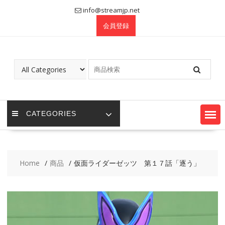
Skip
info@streamjp.net
to
会員登録
content
CATEGORIES
Home
商品
仮面ライダーゼッツ 第１７話「逐う」