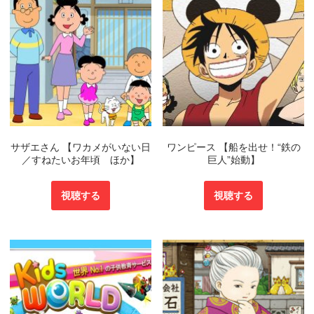
サザエさん 【ワカメがいない日
ワンピース 【船を出せ！“鉄の
／すねたいお年頃 ほか】
巨人”始動】
視聴する
視聴する