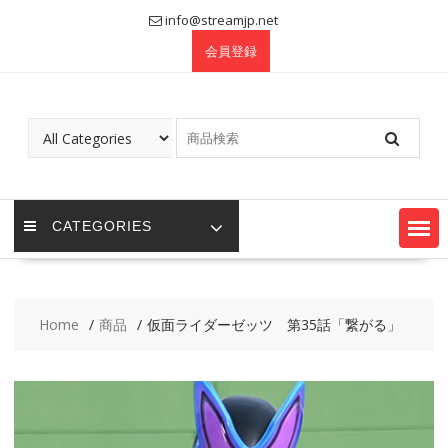
Skip
info@streamjp.net
to
会員登録
content
CATEGORIES
Home
商品
仮面ライダーゼッツ 第35話「繋がる」