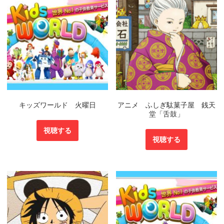
キッズワールド 火曜日
アニメ ふしぎ駄菓子屋 銭天
堂「舌鼓」
視聴する
視聴する