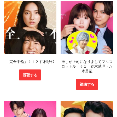
「完全不倫」＃１２ 仁村紗和
推しが上司になりましてフルス
ロットル ＃１ 鈴木愛理・八
木勇征
視聴する
視聴する