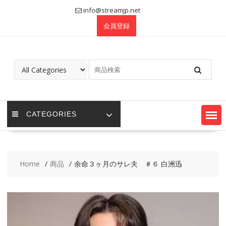
Skip
info@streamjp.net
to
会員登録
content
CATEGORIES
Home
商品
余命３ヶ月のサレ夫 ＃６ 白洲迅