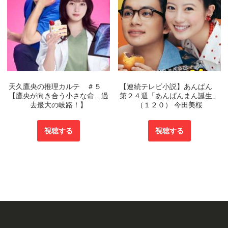
天久鷹央の推理カルテ ＃５
【連続テレビ小説】あんぱん
【鷹央が向き合う小さな命…過
第２４週「あんぱんまん誕生」
去最大の岐路！】
（１２０） 今田美桜
視聴する
視聴する