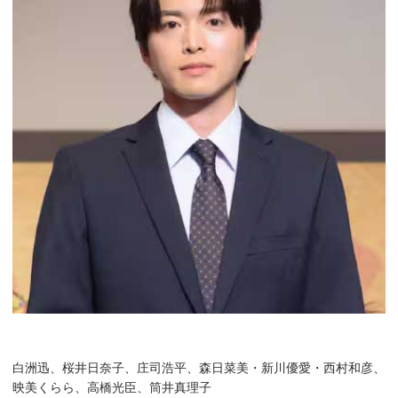
白洲迅、桜井日奈子、庄司浩平、森日菜美・新川優愛・西村和彦、
映美くらら、高橋光臣、筒井真理子