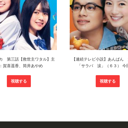
カ 第三話【救世主ワタル】主
【連続テレビ小説】あんぱん 
：賀喜遥香、筒井あやめ
「サラバ 涙」（６３） 今
視聴する
視聴する