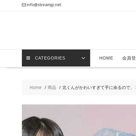
Skip
info@streamjp.net
to
content
CATEGORIES
HOME
会員登
Home
商品
北くんがかわいすぎて手に余るので、