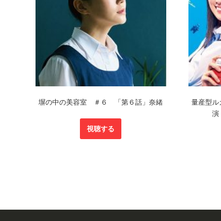
塀の中の美容室 ＃６ 「第６話」奈緒
量産型ル
演
視聴する