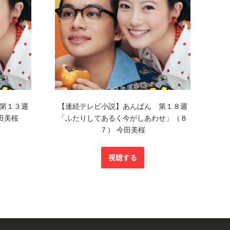
第１３週
【連続テレビ小説】あんぱん 第１８週
田美桜
「ふたりしてあるく今がしあわせ」（８
７） 今田美桜
視聴する