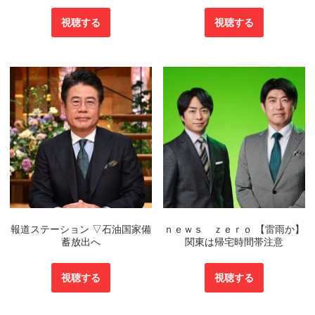
視聴する
視聴する
報道ステーション ▽石油国家備
ｎｅｗｓ ｚｅｒｏ 【雷雨か】
蓄放出へ
関東は帰宅時間帯注意
視聴する
視聴する