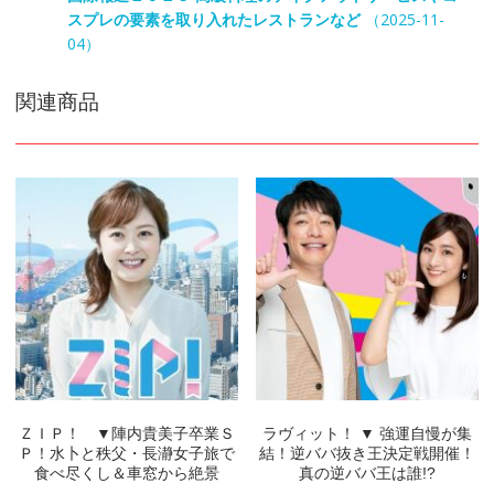
スプレの要素を取り入れたレストランなど
（2025-11-
04）
関連商品
ＺＩＰ！ ▼陣内貴美子卒業Ｓ
ラヴィット！ ▼ 強運自慢が集
Ｐ！水卜と秩父・長瀞女子旅で
結！逆ババ抜き王決定戦開催！
食べ尽くし＆車窓から絶景
真の逆ババ王は誰!?