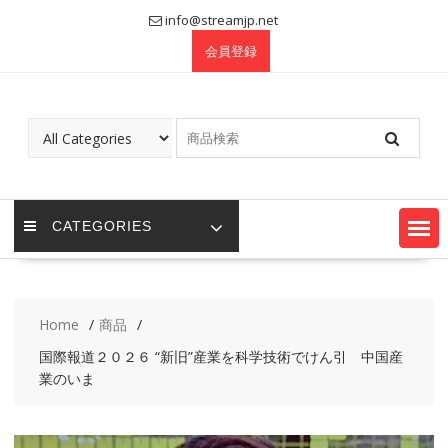
Skip
info@streamjp.net
to
会員登録
content
CATEGORIES
Home
商品
国際報道２０２６ “新旧”産業を科学技術でけん引 中国産
業のいま