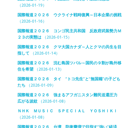
（2026-01-19）
国際報道２０２６ ウクライナ戦時復興～日本企業の挑戦
（2026-01-16）
国際報道２０２６ コンゴ民主共和国 反政府武装勢力Ｍ
２３の実態は
（2026-01-15）
国際報道２０２６ クマ大国カナダ～人とクマの共生を目
指して
（2026-01-14）
国際報道２０２６ 沈む島国ツバル～国民の９割が島外移
住を希望
（2026-01-13）
国際報道２０２６ タイ “トコ先生”と“無国籍”の子ども
たち
（2026-01-09）
国際報道２０２６ 強まるアフガニスタン難民送還圧力
広がる波紋
（2026-01-08）
ＮＨＫ ＭＵＳＩＣ ＳＰＥＣＩＡＬ ＹＯＳＨＩＫＩ
（2026-01-08）
国際報道２０２６ 台湾 防衛費増で目指す“強い”経済