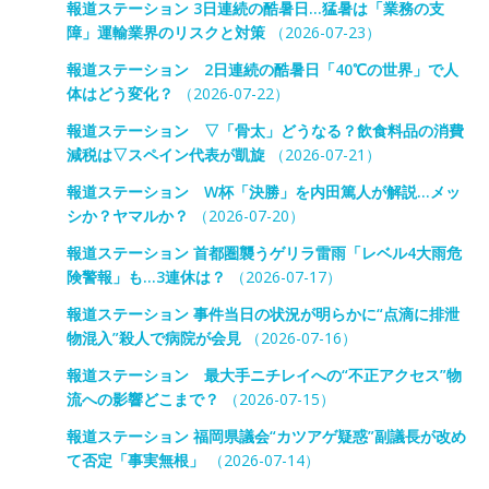
報道ステーション 3日連続の酷暑日…猛暑は「業務の支
障」運輸業界のリスクと対策
（2026-07-23）
報道ステーション 2日連続の酷暑日「40℃の世界」で人
体はどう変化？
（2026-07-22）
報道ステーション ▽「骨太」どうなる？飲食料品の消費
減税は▽スペイン代表が凱旋
（2026-07-21）
報道ステーション W杯「決勝」を内田篤人が解説…メッ
シか？ヤマルか？
（2026-07-20）
報道ステーション 首都圏襲うゲリラ雷雨「レベル4大雨危
険警報」も…3連休は？
（2026-07-17）
報道ステーション 事件当日の状況が明らかに“点滴に排泄
物混入”殺人で病院が会見
（2026-07-16）
報道ステーション 最大手ニチレイへの“不正アクセス”物
流への影響どこまで？
（2026-07-15）
報道ステーション 福岡県議会“カツアゲ疑惑”副議長が改め
て否定「事実無根」
（2026-07-14）