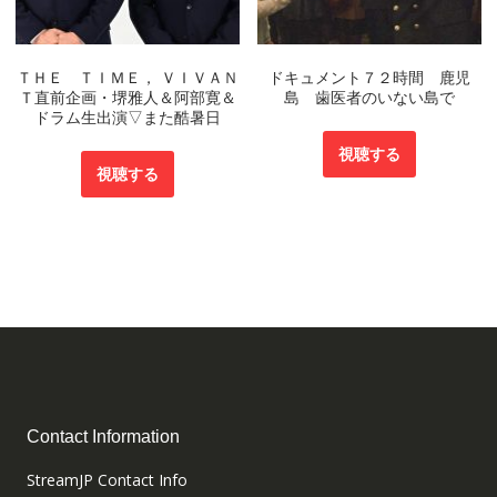
ＴＨＥ ＴＩＭＥ， ＶＩＶＡＮ
ドキュメント７２時間 鹿児
Ｔ直前企画・堺雅人＆阿部寛＆
島 歯医者のいない島で
ドラム生出演▽また酷暑日
視聴する
視聴する
Contact Information
StreamJP Contact Info