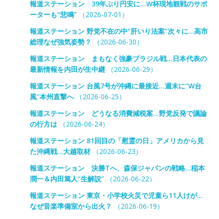
報道ステーション 39年ぶり円安に…W杯現地観戦のサポ
ーターも“悲鳴”
（2026-07-01）
報道ステーション 野党不在の中“肝いり法案”次々に…高市
総理なぜ強気姿勢？
（2026-06-30）
報道ステーション まもなく強豪ブラジル戦…日本代表の
最新情報を内田が生中継
（2026-06-29）
報道ステーション 台風7号が沖縄に最接近…週末に“W台
風”本州直撃へ
（2026-06-25）
報道ステーション どうなる消費減税案…野党反発で議論
の行方は
（2026-06-24）
報道ステーション 81回目の「慰霊の日」アメリカから見
た沖縄戦…大越取材
（2026-06-23）
報道ステーション 決勝Tへ、森保ジャパンの戦略…稲本
潤一＆内田篤人“生解説”
（2026-06-22）
報道ステーション 東京・小学校火災で児童ら11人けが…
なぜ音楽準備室から出火？
（2026-06-19）