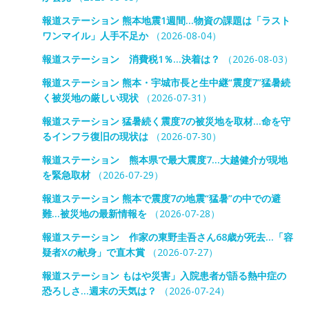
報道ステーション 熊本地震1週間…物資の課題は「ラスト
ワンマイル」人手不足か
（2026-08-04）
報道ステーション 消費税1％…決着は？
（2026-08-03）
報道ステーション 熊本・宇城市長と生中継“震度7”猛暑続
く被災地の厳しい現状
（2026-07-31）
報道ステーション 猛暑続く震度7の被災地を取材…命を守
るインフラ復旧の現状は
（2026-07-30）
報道ステーション 熊本県で最大震度7…大越健介が現地
を緊急取材
（2026-07-29）
報道ステーション 熊本で震度7の地震“猛暑”の中での避
難…被災地の最新情報を
（2026-07-28）
報道ステーション 作家の東野圭吾さん68歳が死去…「容
疑者Xの献身」で直木賞
（2026-07-27）
報道ステーション もはや災害」入院患者が語る熱中症の
恐ろしさ…週末の天気は？
（2026-07-24）