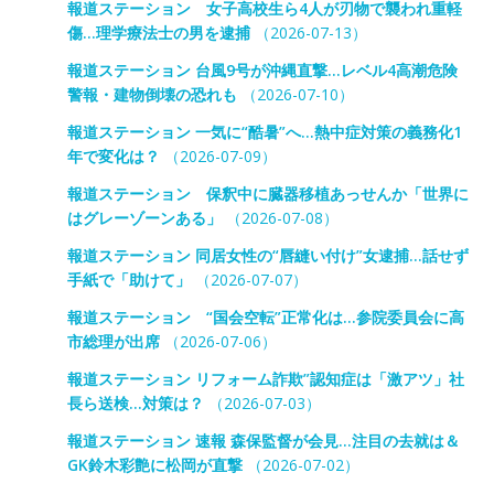
報道ステーション 女子高校生ら4人が刃物で襲われ重軽
傷…理学療法士の男を逮捕
（2026-07-13）
報道ステーション 台風9号が沖縄直撃…レベル4高潮危険
警報・建物倒壊の恐れも
（2026-07-10）
報道ステーション 一気に“酷暑”へ…熱中症対策の義務化1
年で変化は？
（2026-07-09）
報道ステーション 保釈中に臓器移植あっせんか「世界に
はグレーゾーンある」
（2026-07-08）
報道ステーション 同居女性の“唇縫い付け”女逮捕…話せず
手紙で「助けて」
（2026-07-07）
報道ステーション “国会空転”正常化は…参院委員会に高
市総理が出席
（2026-07-06）
報道ステーション リフォーム詐欺”認知症は「激アツ」社
長ら送検…対策は？
（2026-07-03）
報道ステーション 速報 森保監督が会見…注目の去就は＆
GK鈴木彩艶に松岡が直撃
（2026-07-02）