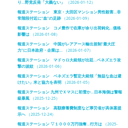
り…野党反発「大義ない」
（2026-01-12）
報道ステーション 東京・大田区マンション男性殺害…非
常階段付近に“血”の足跡
（2026-01-09）
報道ステーション コメ豊作で在庫が余り出荷鈍化…価格
影響は
（2026-01-08）
報道ステーション 中国がレアアース輸出規制“最大圧
力”に日本政府・企業は…
（2026-01-07）
報道ステーション マドゥロ大統領が出廷…ベネズエラ攻
撃の波紋
（2026-01-06）
報道ステーション ベネズエラ暫定大統領「無益な血は避
けたい」米と協力を表明
（2026-01-05）
報道ステーション 九州でＸマスに初雪か…日本海側は警報
級暴風
（2025-12-25）
報道ステーション 高額療養費制度など厚労省が具体案提
示へ
（2025-12-24）
報道ステーション ▽１０００万円強奪…行方は
（2025-