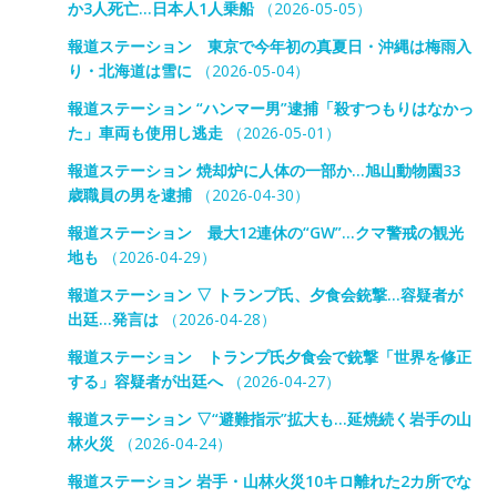
か3人死亡…日本人1人乗船
（2026-05-05）
報道ステーション 東京で今年初の真夏日・沖縄は梅雨入
り・北海道は雪に
（2026-05-04）
報道ステーション “ハンマー男”逮捕「殺すつもりはなかっ
た」車両も使用し逃走
（2026-05-01）
報道ステーション 焼却炉に人体の一部か…旭山動物園33
歳職員の男を逮捕
（2026-04-30）
報道ステーション 最大12連休の“GW”…クマ警戒の観光
地も
（2026-04-29）
報道ステーション ▽ トランプ氏、夕食会銃撃…容疑者が
出廷…発言は
（2026-04-28）
報道ステーション トランプ氏夕食会で銃撃「世界を修正
する」容疑者が出廷へ
（2026-04-27）
報道ステーション ▽“避難指示”拡大も…延焼続く岩手の山
林火災
（2026-04-24）
報道ステーション 岩手・山林火災10キロ離れた2カ所でな