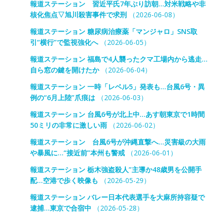
報道ステーション 習近平氏7年ぶり訪朝…対米戦略や非
核化焦点▽旭川殺害事件で求刑
（2026-06-08）
報道ステーション 糖尿病治療薬「マンジャロ」SNS取
引“横行”で監視強化へ
（2026-06-05）
報道ステーション 福島で4人襲ったクマ工場内から逃走…
自ら窓の鍵を開けたか
（2026-06-04）
報道ステーション 一時「レベル5」発表も…台風6号・異
例の“6月上陸”爪痕は
（2026-06-03）
報道ステーション 台風6号が北上中…あす朝東京で1時間
50ミリの非常に激しい雨
（2026-06-02）
報道ステーション 台風6号が沖縄直撃へ…災害級の大雨
や暴風に…“接近前”本州も警戒
（2026-06-01）
報道ステーション 栃木強盗殺人”主導か48歳男を公開手
配…空港で歩く映像も
（2026-05-29）
報道ステーション バレー日本代表選手を大麻所持容疑で
逮捕…東京で合宿中
（2026-05-28）