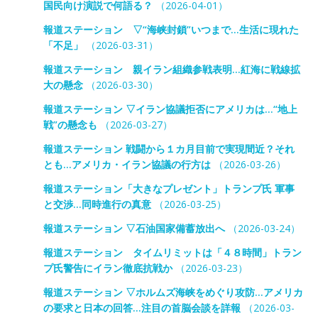
国民向け演説で何語る？
（2026-04-01）
報道ステーション ▽“海峡封鎖”いつまで…生活に現れた
「不足」
（2026-03-31）
報道ステーション 親イラン組織参戦表明…紅海に戦線拡
大の懸念
（2026-03-30）
報道ステーション ▽イラン協議拒否にアメリカは…“地上
戦”の懸念も
（2026-03-27）
報道ステーション 戦闘から１カ月目前で実現間近？それ
とも…アメリカ・イラン協議の行方は
（2026-03-26）
報道ステーション「大きなプレゼント」トランプ氏 軍事
と交渉…同時進行の真意
（2026-03-25）
報道ステーション ▽石油国家備蓄放出へ
（2026-03-24）
報道ステーション タイムリミットは「４８時間」トラン
プ氏警告にイラン徹底抗戦か
（2026-03-23）
報道ステーション ▽ホルムズ海峡をめぐり攻防…アメリカ
の要求と日本の回答…注目の首脳会談を詳報
（2026-03-