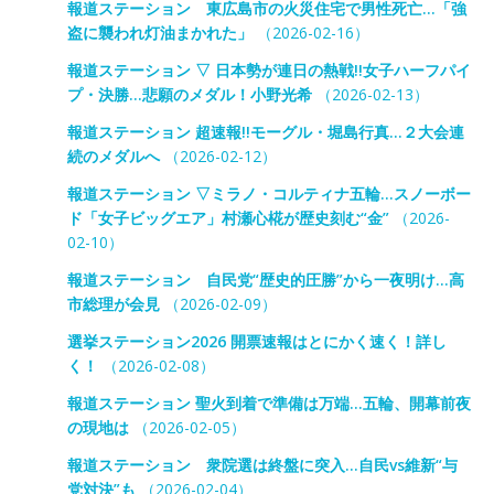
報道ステーション 東広島市の火災住宅で男性死亡…「強
盗に襲われ灯油まかれた」
（2026-02-16）
報道ステーション ▽ 日本勢が連日の熱戦!!女子ハーフパイ
プ・決勝…悲願のメダル！小野光希
（2026-02-13）
報道ステーション 超速報!!モーグル・堀島行真…２大会連
続のメダルへ
（2026-02-12）
報道ステーション ▽ミラノ・コルティナ五輪…スノーボー
ド「女子ビッグエア」村瀬心椛が歴史刻む“金”
（2026-
02-10）
報道ステーション 自民党“歴史的圧勝”から一夜明け…高
市総理が会見
（2026-02-09）
選挙ステーション2026 開票速報はとにかく速く！詳し
く！
（2026-02-08）
報道ステーション 聖火到着で準備は万端…五輪、開幕前夜
の現地は
（2026-02-05）
報道ステーション 衆院選は終盤に突入…自民vs維新“与
党対決”も
（2026-02-04）