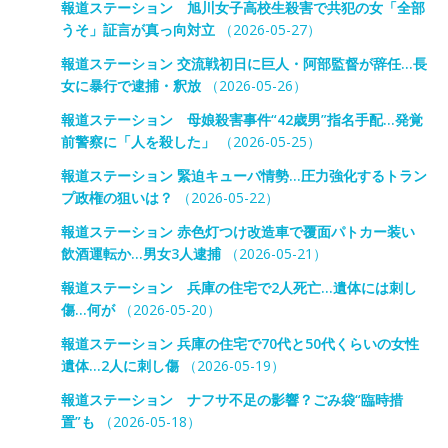
報道ステーション 旭川女子高校生殺害で共犯の女「全部
うそ」証言が真っ向対立
（2026-05-27）
報道ステーション 交流戦初日に巨人・阿部監督が辞任…長
女に暴行で逮捕・釈放
（2026-05-26）
報道ステーション 母娘殺害事件“42歳男”指名手配…発覚
前警察に「人を殺した」
（2026-05-25）
報道ステーション 緊迫キューバ情勢…圧力強化するトラン
プ政権の狙いは？
（2026-05-22）
報道ステーション 赤色灯つけ改造車で覆面パトカー装い
飲酒運転か…男女3人逮捕
（2026-05-21）
報道ステーション 兵庫の住宅で2人死亡…遺体には刺し
傷…何が
（2026-05-20）
報道ステーション 兵庫の住宅で70代と50代くらいの女性
遺体…2人に刺し傷
（2026-05-19）
報道ステーション ナフサ不足の影響？ごみ袋“臨時措
置”も
（2026-05-18）