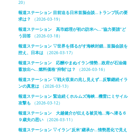
20）
報道ステーション 目前迫る日米首脳会談…トランプ氏の要
求は？
（2026-03-19）
報道ステーション 高市総理が初の訪米へ…“協力要請”ど
う回答
（2026-03-18）
報道ステーション ▽世界を揺るがす海峡封鎖…首脳会談を
控え、日本は
（2026-03-17）
報道ステーション 応酬やまぬイラン情勢…政府が石油備
蓄放出へ…燃料価格“抑制”は？
（2026-03-16）
報道ステーション ▽戦火収束の兆し見えず…反撃継続イラ
ンの真意は
（2026-03-13）
報道ステーション 緊迫続くホルムズ海峡…機雷にミサイル
攻撃も
（2026-03-12）
報道ステーション 大越健介が伝える被災地…海へ潜る６
９歳夫の思い
（2026-03-11）
報道ステーション ▽イラン“反米”継承か…情勢悪化で見え