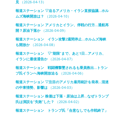
見
（2026-04-13）
報道ステーション ▽迫るアメリカ・イラン直接協議…ホル
ムズ海峡開放は？
（2026-04-10）
報道ステーション アメリカとイラン、停戦の行方…通航再
開？原油下落か
（2026-04-09）
報道ステーション イラン攻撃2週間停止…ホルムズ海峡
も開放か
（2026-04-08）
報道ステーション ▽“期限”まで、あと1日…アメリカ、
イランに最後通告か
（2026-04-07）
報道ステーション 戦闘機撃墜されるも乗員救出…トラン
プ氏イランへ海峡開放迫る
（2026-04-06）
報道ステーション ▽注目のアメリカ雇用統計を発表…混迷
の中東情勢、影響は
（2026-04-03）
報道ステーション 株価は下落・原油は上昇…なぜトランプ
氏は演説を“失敗”した？
（2026-04-02）
報道ステーション トランプ氏「合意なしでも作戦終了」