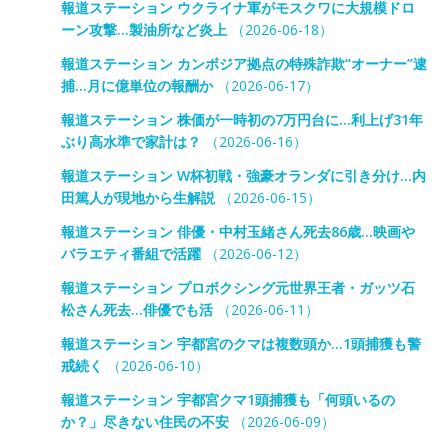
報道ステーション ウクライナ軍がモスクワに大規模ドロ
ーン攻撃…製油所など炎上
（2026-06-18）
報道ステーション カンボジア拠点の特殊詐欺“オーナー”逮
捕…月に億単位の報酬か
（2026-06-17）
報道ステーション 株価が一時初の7万円台に…利上げ31年
ぶり高水準で家計は？
（2026-06-16）
報道ステーション W杯初戦・強豪オランダに引き分け…内
田篤人が現地から生解説
（2026-06-15）
報道ステーション 俳優・中村玉緒さん死去86歳…映画や
バラエティ番組で活躍
（2026-06-12）
報道ステーション プロボクシング元世界王者・ガッツ石
松さん死去…俳優でも活
（2026-06-11）
報道ステーション 宇都宮のクマは複数頭か…1頭捕獲も警
戒続く
（2026-06-10）
報道ステーション 宇都宮クマ1頭捕獲も「何頭いるの
か？」尽きない住民の不安
（2026-06-09）