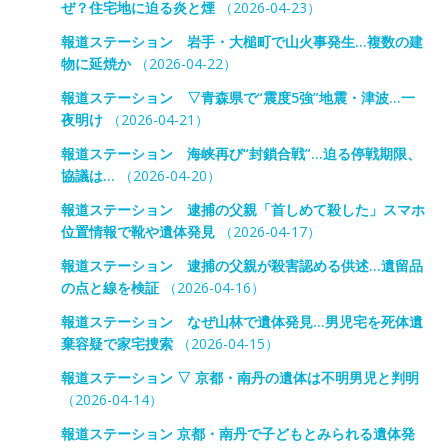
ぜ？住宅地に迫る炎と煙
（2026-04-23）
報道ステーション 岩手・大槌町で山火事発生…複数の建
物に延焼か
（2026-04-22）
報道ステーション ▽青森県で“震度5強”地震・津波…一
夜明け
（2026-04-21）
報道ステーション 海峡再び“封鎖合戦”…迫る停戦期限、
協議は…
（2026-04-20）
報道ステーション 逮捕の父親「首しめて殺した」スマホ
位置情報で靴や遺体発見
（2026-04-17）
報道ステーション 逮捕の父親が殺害認める供述…遺留品
の点と線を検証
（2026-04-16）
報道ステーション なぜ山林で遺体発見…男児宅を死体遺
棄容疑で家宅捜索
（2026-04-15）
報道ステーション ▽ 京都・南丹の遺体は不明男児と判明
（2026-04-14）
報道ステーション 京都・南丹で子どもとみられる遺体発