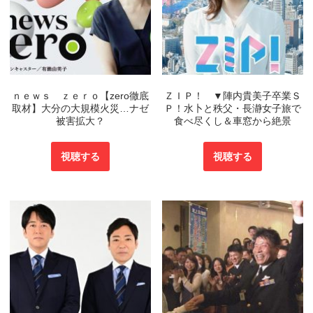
ｎｅｗｓ ｚｅｒｏ【zero徹底
ＺＩＰ！ ▼陣内貴美子卒業Ｓ
取材】大分の大規模火災…ナゼ
Ｐ！水卜と秩父・長瀞女子旅で
被害拡大？
食べ尽くし＆車窓から絶景
視聴する
視聴する