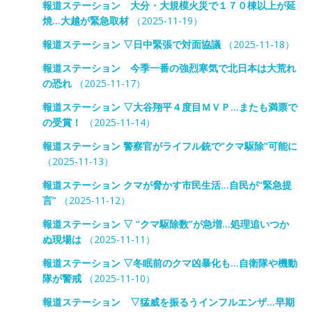
報道ステーション 大分・大規模火災で１７０棟以上が延
焼…大越が緊急取材
（2025-11-19）
報道ステーション ▽日中緊張で対面協議
（2025-11-18）
報道ステーション 今季一番の強烈寒気で北日本は大荒れ
の恐れ
（2025-11-17）
報道ステーション ▽大谷翔平４度目ＭＶＰ…またも満票で
の受賞！
（2025-11-14）
報道ステーション 警察官がライフル銃で“クマ駆除”可能に
（2025-11-13）
報道ステーション クマが脅かす市民生活…自民が“緊急提
言”
（2025-11-12）
報道ステーション ▽ “クマ駆除数”が急増…処理追いつか
ぬ現場は
（2025-11-11）
報道ステーション ▽冬眠前のクマ凶暴化も…自衛隊や機動
隊が警戒
（2025-11-10）
報道ステーション ▽猛威を振るうインフルエンザ…早期