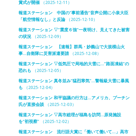
賞式が開催
（2025-12-11）
報道ステーション 中国の“事前通告”音声公開に小泉大臣
「航空情報なし」と反論
（2025-12-10）
報道ステーション ▽“震度６強”一夜明け、見えてきた被害
の状況
（2025-12-09）
報道ステーション 【速報】群馬・妙義山で大規模山火
事…自衛隊に災害派遣要請
（2025-12-08）
報道ステーション ▽低気圧で局地的大雪に…“路面凍結”の
恐れも
（2025-12-05）
報道ステーション 真冬並み“猛烈寒気”…警報級大雪に暴風
も
（2025-12-04）
報道ステーション 和平協議の行方は…アメリカ、プーチン
氏が直接会談
（2025-12-03）
報道ステーション ▽高市総理が福島を訪問…原発施設
を“初視察”
（2025-12-02）
報道ステーション 流行語大賞に「働いて働いて…」高市