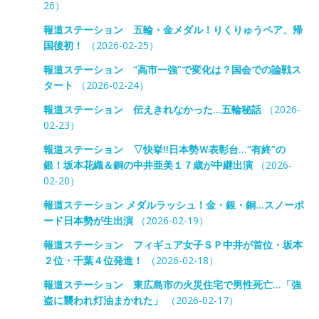
26）
報道ステーション 五輪・金メダル！りくりゅうペア、帰
国後初！
（2026-02-25）
報道ステーション “高市一強”で変化は？国会での論戦ス
タート
（2026-02-24）
報道ステーション 伝えきれなかった…五輪秘話
（2026-
02-23）
報道ステーション ▽快挙!!日本勢Ｗ表彰台…“有終”の
銀！坂本花織＆銅の中井亜美１７歳が中継出演
（2026-
02-20）
報道ステーション メダルラッシュ！金・銀・銅…スノーボ
ード日本勢が生出演
（2026-02-19）
報道ステーション フィギュア女子ＳＰ中井が首位・坂本
２位・千葉４位発進！
（2026-02-18）
報道ステーション 東広島市の火災住宅で男性死亡…「強
盗に襲われ灯油まかれた」
（2026-02-17）