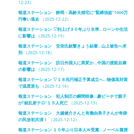
12-23）
報道ステーション 静岡・高齢夫婦宅に“緊縛強盗”1000万
円奪い逃走
（2025-12-22）
報道ステーション ▽利上げ３０年ぶり水準…ローンや生活
に影響は
（2025-12-19）
報道ステーション 安倍氏銃撃きょう結審…山上被告へ求
刑
（2025-12-18）
報道ステーション 訪日外国人に異変か…中国の渡航自粛
の影響は
（2025-12-17）
報道ステーション ▽１８兆円補正予算成立へ…物価高対策
で温度差も
（2025-12-16）
報道ステーション 犯人制圧の瞬間映像…豪ビーチで親子
が“銃乱射テロ”１５人死亡
（2025-12-15）
報道ステーション 大越健介さんと有働由美子さんが奇跡
の民放初共演！
（2025-12-12）
報道ステーション １０年ぶり日本人Ｗ受賞…ノーベル賞授