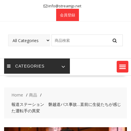
Skip
info@streamjp.net
to
会員登録
content
CATEGORIES
Home
商品
報道ステーション 磐越道バス事故…直前に生徒たちが感じ
た運転手の異変