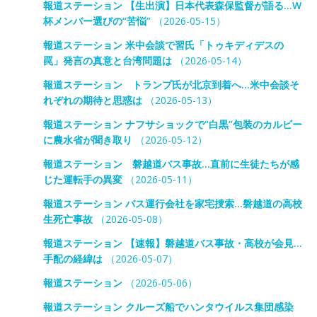
報道ステーション 【生出演】日本代表森保監督が語る…W
杯メンバー選びの“苦悩”
（2026-05-15）
報道ステーション 米中会談で習氏「トゥキディデスの
罠」発言の真意と台湾問題は
（2026-05-14）
報道ステーション トランプ氏が北京到着へ…米中会談そ
れぞれの期待と思惑は
（2026-05-13）
報道ステーション ナフサショックで“白黒”包装のカルビー
に農水省が聞き取り
（2026-05-12）
報道ステーション 磐越道バス事故…直前に生徒たちが感
じた運転手の異変
（2026-05-11）
報道ステーション バス運行会社を家宅捜索…磐越道の高校
生死亡事故
（2026-05-08）
報道ステーション 【速報】磐越道バス事故・高校が会見…
手配の経緯は
（2026-05-07）
報道ステーション
（2026-05-06）
報道ステーション クルーズ船でハンタウイルス集団感染