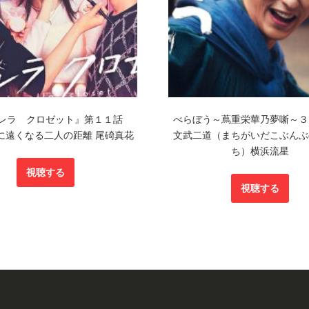
レラ クロゼット』第１１話
べらぼう～蔦重栄華乃夢噺～３
に遠くなる二人の距離 尾碕真花
文武二道（まちがいだこぶんぶ
ち）横浜流星
視聴する
視聴する