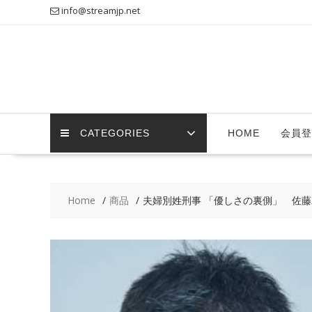
Skip
info@streamjp.net
to
content
CATEGORIES
HOME
会員登
Home
商品
夫婦別姓刑事 「優しさの裏側」 佐