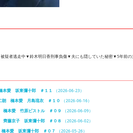
被疑者逃走中▼鈴木明日香刑事負傷▼夫にも隠していた秘密▼5年前の
橋本愛 坂東彌十郎 ＃１１
（2026-06-23）
二朗 橋本愛 月島琉衣 ＃１０
（2026-06-16）
朗 橋本愛 竹原ピストル ＃０９
（2026-06-09）
愛 齊藤京子 坂東彌十郎 ＃０８
（2026-06-02）
 橋本愛 坂東彌十郎 ＃０７
（2026-05-26）