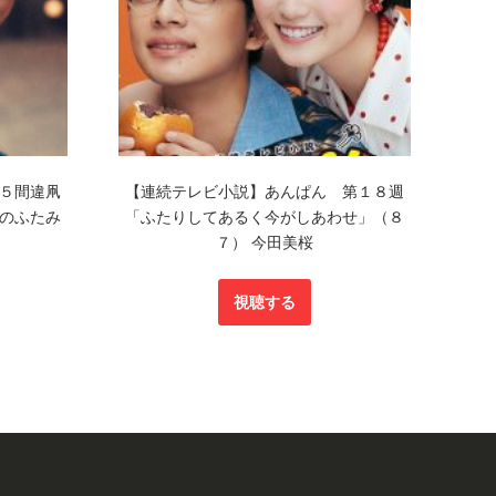
５間違凧
【連続テレビ小説】あんぱん 第１８週
のふたみ
「ふたりしてあるく今がしあわせ」（８
７） 今田美桜
視聴する