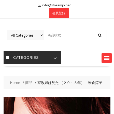
Skip
info@streamjp.net
to
会員登録
content
CATEGORIES
Home
商品
家政婦は見た!（２０１５年） 米倉涼子