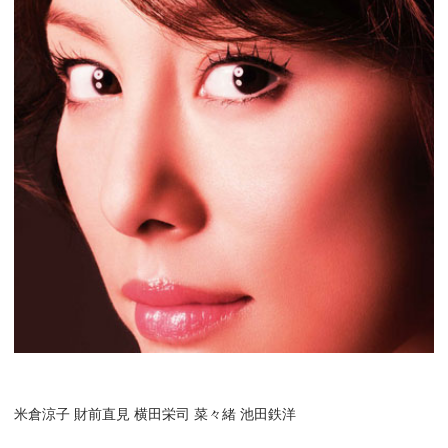
米倉涼子 財前直見 横田栄司 菜々緒 池田鉄洋