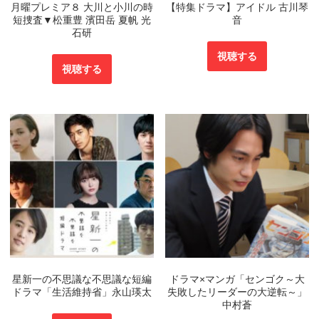
月曜プレミア８ 大川と小川の時
【特集ドラマ】アイドル 古川琴
短捜査▼松重豊 濱田岳 夏帆 光
音
石研
視聴する
視聴する
星新一の不思議な不思議な短編
ドラマ×マンガ「センゴク～大
ドラマ「生活維持省」永山瑛太
失敗したリーダーの大逆転～」
中村蒼