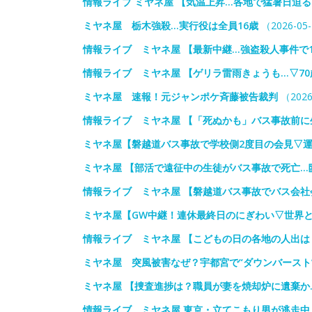
情報ライブ ミヤネ屋 【気温上昇…各地で猛暑日迫
ミヤネ屋 栃木強殺…実行役は全員16歳
（2026-05
情報ライブ ミヤネ屋 【最新中継…強盗殺人事件で1
情報ライブ ミヤネ屋 【ゲリラ雷雨きょうも…▽7
ミヤネ屋 速報！元ジャンポケ斉藤被告裁判
（2026
情報ライブ ミヤネ屋 【「死ぬかも」バス事故前
ミヤネ屋【磐越道バス事故で学校側2度目の会見▽
ミヤネ屋 【部活で遠征中の生徒がバス事故で死亡…
情報ライブ ミヤネ屋 【磐越道バス事故でバス会
ミヤネ屋【GW中継！連休最終日のにぎわい▽世界と
情報ライブ ミヤネ屋 【こどもの日の各地の人出は
ミヤネ屋 突風被害なぜ？宇都宮で“ダウンバースト
ミヤネ屋 【捜査進捗は？職員が妻を焼却炉に遺棄か
情報ライブ ミヤネ屋 東京・立てこもり男が逃走中