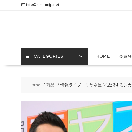
Skip
info@streamjp.net
to
content
CATEGORIES
HOME
会員登
Home
商品
情報ライブ ミヤネ屋 ▽放浪するシ