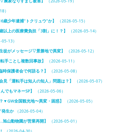
る▽農家なりすまし被害】
（2026-05-19）
-18）
6歳少年逮捕“トクリュウ”か】
（2026-05-15）
0歳以上の医療費負担「3割」に！？】
（2026-05-14）
-05-13）
に生徒がメッセージ▽景勝地で異変】
（2026-05-12）
運転手ことし複数回事故】
（2026-05-11）
臨時保護者会で何語る？】
（2026-05-08）
社会見「運転手は知人の知人」問題は？】
（2026-05-07）
んでもマネーSP】
（2026-05-06）
？▼GW全国観光地〜異変・困惑】
（2026-05-05）
”発生か
（2026-05-04）
…旭山動物園が営業再開】
（2026-05-01）
！
（2026-04-30）