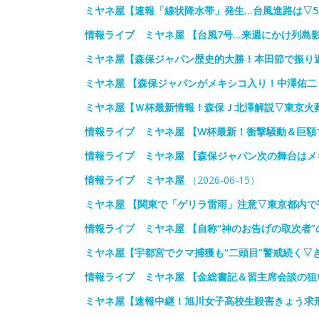
ミヤネ屋【速報「線状降水帯」発生…台風進路は▽
情報ライブ ミヤネ屋 【台風7号…来週にかけ列島
ミヤネ屋【森保ジャパン歴史的大勝！本田節で振り
ミヤネ屋 【森保ジャパンがメキシコ入り！中澤佑
ミヤネ屋【Ｗ杯最新情報！森保Ｊ北澤解説▽東京火
情報ライブ ミヤネ屋 【W杯最新！衝撃騒動＆巨
情報ライブ ミヤネ屋 【森保ジャパン次の舞台は
情報ライブ ミヤネ屋
（2026-06-15）
ミヤネ屋 【関東で「ゲリラ雷雨」注意▽東京都内で
情報ライブ ミヤネ屋 【自称“神のお告げの取次者
ミヤネ屋【宇都宮でクマ捕獲も“二頭目”警戒続く▽
情報ライブ ミヤネ屋 【金総書記＆習主席会談の
ミヤネ屋【速報中継！旭川女子高校生殺害きょう求