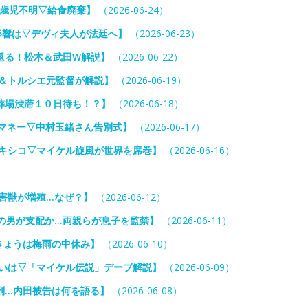
5歳児不明▽給食廃棄】
（2026-06-24）
影響は▽デヴィ夫人が法廷へ】
（2026-06-23）
返る！松木＆武田W解説】
（2026-06-22）
二＆トルシエ元監督が解説】
（2026-06-19）
葬場渋滞１０日待ち！？】
（2026-06-18）
額マネー▽中村玉緒さん告別式】
（2026-06-17）
メキシコ▽マイケル旋風が世界を席巻】
（2026-06-16）
害獣が増殖…なぜ？】
（2026-06-12）
”の男が支配か…両親らが息子を監禁】
（2026-06-11）
きょうは梅雨の中休み】
（2026-06-10）
狙いは▽「マイケル伝説」デーブ解説】
（2026-06-09）
刑…内田被告は何を語る】
（2026-06-08）