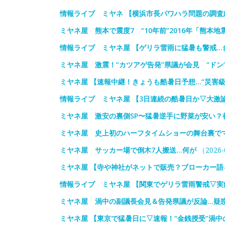
情報ライブ ミヤネ 【横浜市長パワハラ問題の調
ミヤネ屋 熊本で震度7 “10年前”2016年「熊本
情報ライブ ミヤネ屋 【ゲリラ雷雨に猛暑も警戒…台
ミヤネ屋 激震！“カツアゲ告発”県議が会見 “ドン
ミヤネ屋 【速報中継！きょうも酷暑日予想…“災害
情報ライブ ミヤネ屋 【3日連続の酷暑日か▽大激
ミヤネ屋 激安の裏側SP〜猛暑逆手に野菜が安い？
ミヤネ屋 史上初のハーフタイムショーの舞台裏で
ミヤネ屋 サッカー場で倒木7人搬送…何が
（2026-
ミヤネ屋 【寺や神社がネットで販売？ブローカー
情報ライブ ミヤネ屋 【関東でゲリラ雷雨警戒▽
ミヤネ屋 渦中の副議長会見＆告発県議が反論…疑
ミヤネ屋 【東京で猛暑日に▽速報！“金銭授受”渦