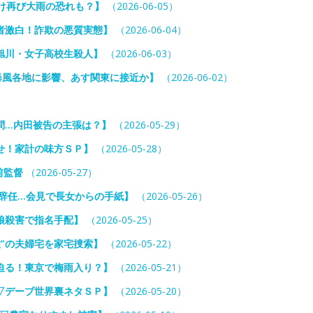
明け再び大雨の恐れも？】
（2026-06-05）
者激白！詐欺の悪質実態】
（2026-06-04）
旭川・女子高校生殺人】
（2026-06-03）
暴風各地に影響、あす関東に接近か】
（2026-06-02）
問…内田被告の主張は？】
（2026-05-29）
せ！家計の味方ＳＰ】
（2026-05-28）
前監督
（2026-05-27）
辞任…会見で長女からの手紙】
（2026-05-26）
娘殺害で指名手配】
（2026-05-25）
役”の夫婦宅を家宅捜索】
（2026-05-22）
迫る！東京で梅雨入り？】
（2026-05-21）
▽デーブ世界裏ネタＳＰ】
（2026-05-20）