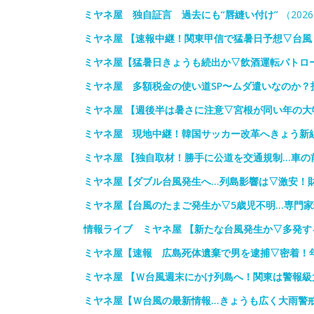
ミヤネ屋 独自証言 過去にも“唇縫い付け”
（2026
ミヤネ屋 【速報中継！関東甲信で猛暑日予想▽台風
ミヤネ屋【猛暑日きょうも続出か▽飲酒運転パトロ
ミヤネ屋 多額税金の使い道SP〜ムダ遣いなのか？
ミヤネ屋 【週後半は暑さに注意▽宮根が同い年の大
ミヤネ屋 現地中継！韓国サッカー改革へきょう新
ミヤネ屋 【独自取材！勝手に公道を交通規制…車の
ミヤネ屋【ダブル台風発生へ…列島影響は▽激安！
ミヤネ屋【台風のたまご発生か▽5歳児不明…専門
情報ライブ ミヤネ屋 【新たな台風発生か▽多発す
ミヤネ屋【速報 広島死体遺棄で男を逮捕▽密着！
ミヤネ屋 【Ｗ台風週末にかけ列島へ！関東は警報
ミヤネ屋【Ｗ台風の最新情報…きょうも広く大雨警