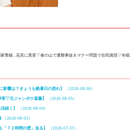
門家警鐘…花見に異変▽春の山で遭難事故＆マナー問題で住民困惑▽冬眠
島に影響は？きょうも酷暑日の恐れ】
（2026-08-06）
事実▽元ジャンポケ斎藤】
（2026-08-05）
生活続く】
（2026-08-04）
痛
（2026-08-03）
も「７２時間の壁」迫る】
（2026-07-31）