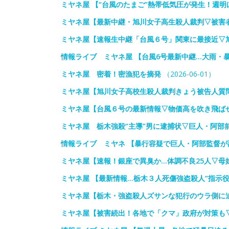
ミヤネ屋 【“台風のたまご”熱帯低気圧が発生！週
ミヤネ屋【最新中継・旭川女子高生殺人裁判▽被害
ミヤネ屋【速報生中継「台風６号」関東に最接近▽
情報ライブ ミヤネ屋 【台風6号最新中継…大雨・
ミヤネ屋 密着！密漁犯を摘発
（2026-06-01）
ミヤネ屋【旭川女子高校生殺人裁判きょう被告人質
ミヤネ屋【台風６号の最新情報▽物価高を吹き飛ば
ミヤネ屋 栃木強殺“主導”男に逮捕状▽巨人・阿部
情報ライブ ミヤネ 【暴行容疑で巨人・阿部監督が
ミヤネ屋【速報！銀座で異臭か…体調不良25人▽母
ミヤネ屋 【最新情報…栃木３人死傷強盗殺人“指示
ミヤネ屋【栃木・強盗殺人ズサンな犯行のウラ側に
ミヤネ屋【被害続出！各地で「クマ」政府が対策も