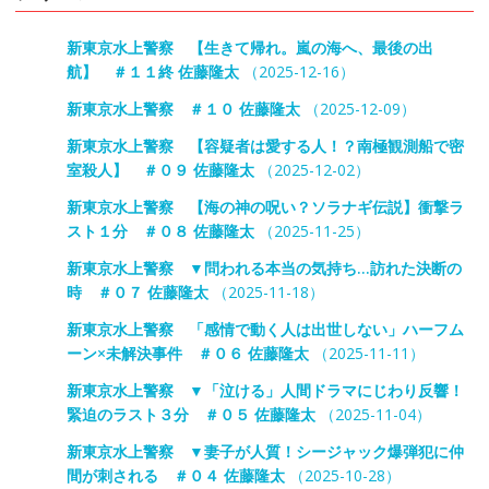
新東京水上警察 【生きて帰れ。嵐の海へ、最後の出
航】 ＃１１終 佐藤隆太
（2025-12-16）
新東京水上警察 ＃１０ 佐藤隆太
（2025-12-09）
新東京水上警察 【容疑者は愛する人！？南極観測船で密
室殺人】 ＃０９ 佐藤隆太
（2025-12-02）
新東京水上警察 【海の神の呪い？ソラナギ伝説】衝撃ラ
スト１分 ＃０８ 佐藤隆太
（2025-11-25）
新東京水上警察 ▼問われる本当の気持ち…訪れた決断の
時 ＃０７ 佐藤隆太
（2025-11-18）
新東京水上警察 「感情で動く人は出世しない」ハーフム
ーン×未解決事件 ＃０６ 佐藤隆太
（2025-11-11）
新東京水上警察 ▼「泣ける」人間ドラマにじわり反響！
緊迫のラスト３分 ＃０５ 佐藤隆太
（2025-11-04）
新東京水上警察 ▼妻子が人質！シージャック爆弾犯に仲
間が刺される ＃０４ 佐藤隆太
（2025-10-28）