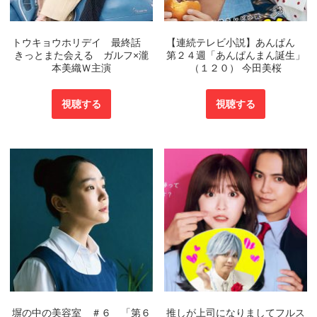
トウキョウホリデイ 最終話
【連続テレビ小説】あんぱん
きっとまた会える ガルフ×瀧
第２４週「あんぱんまん誕生」
本美織Ｗ主演
（１２０） 今田美桜
視聴する
視聴する
塀の中の美容室 ＃６ 「第６
推しが上司になりましてフルス