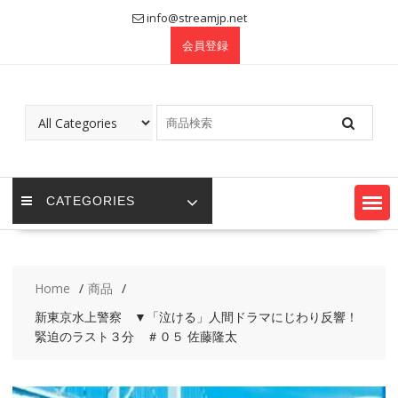
Skip
info@streamjp.net
to
会員登録
content
CATEGORIES
Home
商品
新東京水上警察 ▼「泣ける」人間ドラマにじわり反響！
緊迫のラスト３分 ＃０５ 佐藤隆太