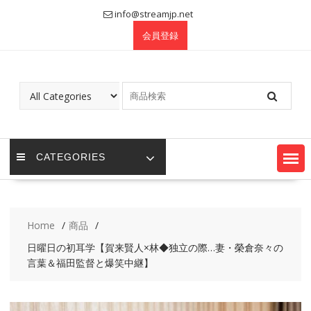
Skip
info@streamjp.net
to
会員登録
content
CATEGORIES
Home
商品
日曜日の初耳学【賀来賢人×林◆独立の際…妻・榮倉奈々の
言葉＆福田監督と爆笑中継】