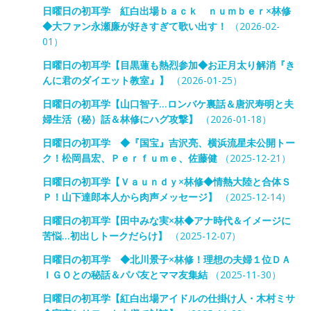
日曜日の初耳学 紅白出場ｂａｃｋ ｎｕｍｂｅｒ×林修
◆大ファン永瀬廉が好きすぎて歌い出す！
（2026-02-
01）
日曜日の初耳学【目黒蓮も熱烈参加◆お正月太り解消『き
んに君のダイエット教室』】
（2026-01-25）
日曜日の初耳学【山口智子…ロンバケ裏話＆唐沢寿明と夫
婦生活（秘）話＆林修にハグ攻撃】
（2026-01-18）
日曜日の初耳学 ◆『国宝』吉沢亮、横浜流星未公開トー
ク！松岡昌宏、Ｐｅｒｆｕｍｅ、佐藤健
（2025-12-21）
日曜日の初耳学【Ｖａｕｎｄｙ×林修◆情熱大陸と合体Ｓ
Ｐ！山下達郎本人から肉声メッセージ】
（2025-12-14）
日曜日の初耳学【田中みな実×林◆アナ時代＆イメージに
苦悩…初出しトークだらけ】
（2025-12-07）
日曜日の初耳学 ◆北川景子×林修！理想の夫婦１位ＤＡ
ＩＧＯとの秘話＆パパ友とママ友集結
（2025-11-30）
日曜日の初耳学【紅白出場アイドルの仕掛け人・木村ミサ