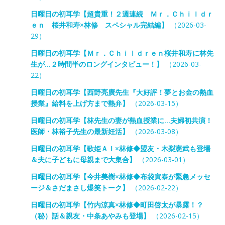
日曜日の初耳学【超貴重！２週連続 Ｍｒ．Ｃｈｉｌｄｒ
ｅｎ 桜井和寿×林修 スペシャル完結編】
（2026-03-
29）
日曜日の初耳学【Ｍｒ．Ｃｈｉｌｄｒｅｎ桜井和寿に林先
生が…２時間半のロングインタビュー！】
（2026-03-
22）
日曜日の初耳学【西野亮廣先生『大好評！夢とお金の熱血
授業』給料を上げ方まで熱弁】
（2026-03-15）
日曜日の初耳学【林先生の妻が熱血授業に…夫婦初共演！
医師・林裕子先生の最新妊活】
（2026-03-08）
日曜日の初耳学【歌姫ＡＩ×林修◆盟友・木梨憲武も登場
＆夫に子どもに母親まで大集合】
（2026-03-01）
日曜日の初耳学【今井美樹×林修◆布袋寅泰が緊急メッセ
ージ＆さだまさし爆笑トーク】
（2026-02-22）
日曜日の初耳学【竹内涼真×林修◆町田啓太が暴露！？
（秘）話＆親友・中条あやみも登場】
（2026-02-15）