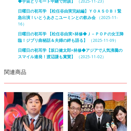
◆宇宙とリモート中継で対談】
（2025-11-23）
日曜日の初耳学 【松任谷由実完結編】ＹＯＡＳＯＢＩ緊
急出演！いとうあさこユーミンとの飲み会
（2025-11-
16）
日曜日の初耳学 【松任谷由実×林修◆Ｊ－ＰＯＰの女王降
臨！ジブリ曲秘話＆夫婦の絆も語る】
（2025-11-09）
日曜日の初耳学【坂口健太郎×林修◆アジアで人気沸騰の
スマイル連発！渡辺謙も賞賛】
（2025-11-02）
関連商品