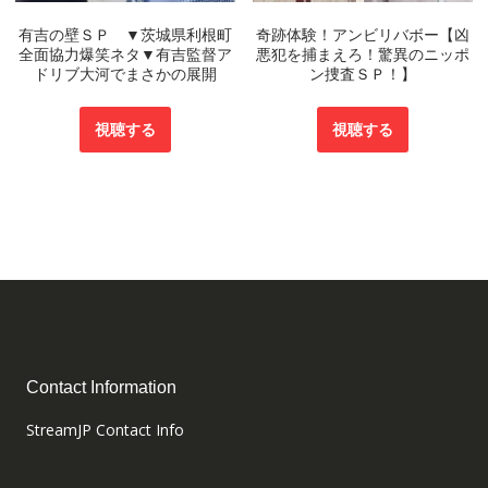
有吉の壁ＳＰ ▼茨城県利根町
奇跡体験！アンビリバボー【凶
全面協力爆笑ネタ▼有吉監督ア
悪犯を捕まえろ！驚異のニッポ
ドリブ大河でまさかの展開
ン捜査ＳＰ！】
視聴する
視聴する
Contact Information
StreamJP Contact Info