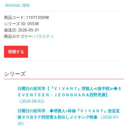
Wishlistに追加
商品コード:
1197135098
シリーズ ID:
05538
放送日:
2026-05-31
商品カテゴリー:
バラエティ
シリーズ
日曜日の初耳学【『ＶＩＶＡＮＴ』堺雅人≪後半戦≫◆Ｓ
ＥＶＥＮＴＥＥＮ・ＪＥＯＮＧＨＡＮ＆西野亮廣】
（2026-08-02）
日曜日の初耳学 ◆堺雅人×林修『ＶＩＶＡＮＴ』放送直
後９０分ＳＰ阿部寛＆初出しメイキング映像
（2026-07-
26）