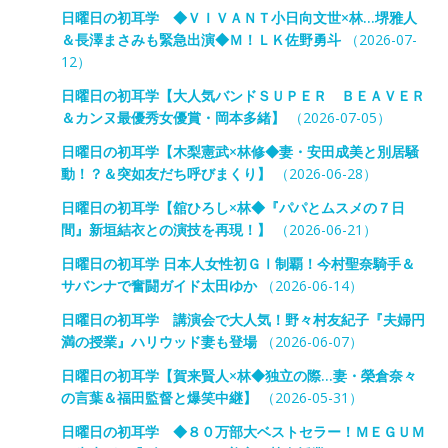
日曜日の初耳学 ◆ＶＩＶＡＮＴ小日向文世×林…堺雅人
＆長澤まさみも緊急出演◆Ｍ！ＬＫ佐野勇斗
（2026-07-
12）
日曜日の初耳学【大人気バンドＳＵＰＥＲ ＢＥＡＶＥＲ
＆カンヌ最優秀女優賞・岡本多緒】
（2026-07-05）
日曜日の初耳学【木梨憲武×林修◆妻・安田成美と別居騒
動！？＆突如友だち呼びまくり】
（2026-06-28）
日曜日の初耳学【舘ひろし×林◆『パパとムスメの７日
間』新垣結衣との演技を再現！】
（2026-06-21）
日曜日の初耳学 日本人女性初ＧⅠ制覇！今村聖奈騎手＆
サバンナで奮闘ガイド太田ゆか
（2026-06-14）
日曜日の初耳学 講演会で大人気！野々村友紀子『夫婦円
満の授業』ハリウッド妻も登場
（2026-06-07）
日曜日の初耳学【賀来賢人×林◆独立の際…妻・榮倉奈々
の言葉＆福田監督と爆笑中継】
（2026-05-31）
日曜日の初耳学 ◆８０万部大ベストセラー！ＭＥＧＵＭ