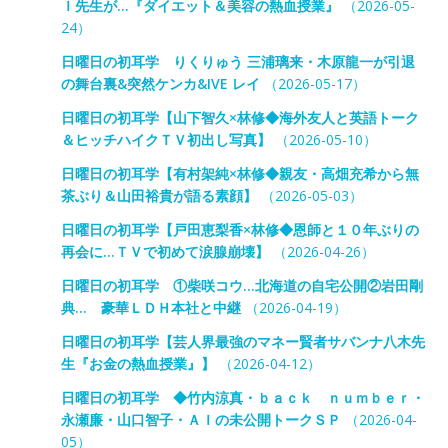
Ｉ先生が…『ダイエット＆美容の熱血授業』
（2026-05-
24）
日曜日の初耳学 りくりゅう 三浦璃来・木原龍一が引退
の舞台裏&突然ケンカ&IVE レイ
（2026-05-17）
日曜日の初耳学【山下智久×林修◆海外友人と英語トーク
＆ヒッチハイクＴＶ初出し写真】
（2026-05-10）
日曜日の初耳学【有村架純×林修◆親友・高畑充希から無
茶ぶり＆山田裕貴が語る素顔】
（2026-05-03）
日曜日の初耳学【戸田恵梨香×林修◆恩師と１０年ぶりの
再会に…ＴＶで初めて涙腺崩壊】
（2026-04-26）
日曜日の初耳学 ①柴咲コウ…北海道の自宅公開②岩田剛
典… 豪華ＬＤＨ本社と中継
（2026-04-19）
日曜日の初耳学【芸人界最強のマネー賢者サバンナ八木先
生『お金の熱血授業』】
（2026-04-12）
日曜日の初耳学 ◆竹内涼真・ｂａｃｋ ｎｕｍｂｅｒ・
永瀬廉・山口智子・ＡＩの未公開トークＳＰ
（2026-04-
05）