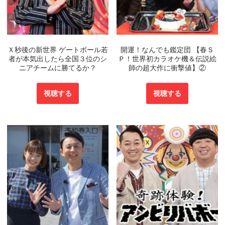
Ｘ秒後の新世界 ゲートボール若
開運！なんでも鑑定団 【春Ｓ
者が本気出したら全国３位のシ
Ｐ！世界初カラオケ機＆伝説絵
ニアチームに勝てるか？
師の超大作に衝撃値】②
視聴する
視聴する