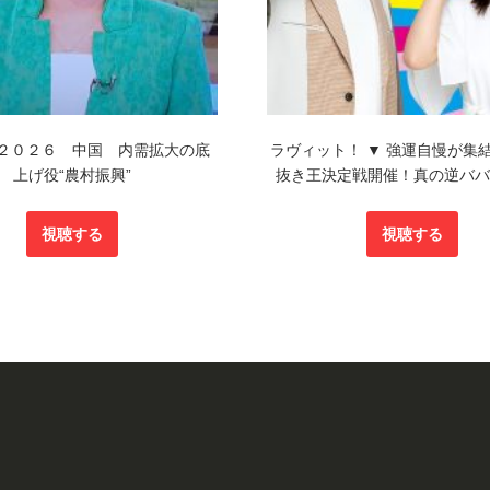
２０２６ 中国 内需拡大の底
ラヴィット！ ▼ 強運自慢が集
上げ役“農村振興”
抜き王決定戦開催！真の逆ババ
視聴する
視聴する