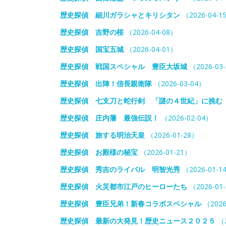
歴史探偵 細川ガラシャとキリシタン
（2026-04-1
歴史探偵 吉野の桜
（2026-04-08）
歴史探偵 国宝五城
（2026-04-01）
歴史探偵 戦国スペシャル 豊臣大坂城
（2026-03
歴史探偵 出陣！信長親衛隊
（2026-03-04）
歴史探偵 七支刀と蛇行剣 「謎の４世紀」に挑む
歴史探偵 庄内藩 最強伝説！
（2026-02-04）
歴史探偵 旅する明治天皇
（2026-01-28）
歴史探偵 お殿様の秘宝
（2026-01-21）
歴史探偵 秀吉のライバル 明智光秀
（2026-01-1
歴史探偵 火災都市江戸のヒーローたち
（2026-01
歴史探偵 豊臣兄弟！新春コラボスペシャル
（2026
歴史探偵 最新の大発見！歴史ニュース２０２５
（2