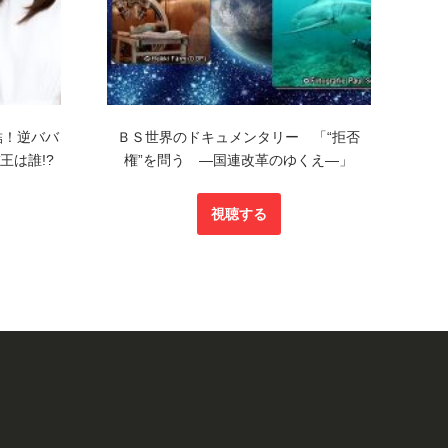
結！逆ババ
ＢＳ世界のドキュメンタリー 「“拒否
王は誰!?
権”を問う ―国連改革のゆくえ―」
視聴する