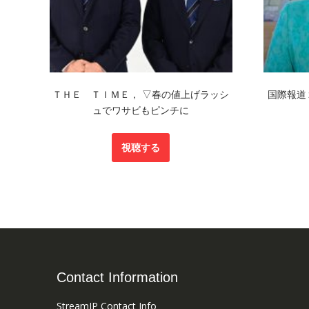
ＴＨＥ ＴＩＭＥ， ▽春の値上げラッシ
国際報道
ュでワサビもピンチに
視聴する
Contact Information
StreamJP Contact Info