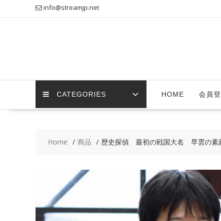
Skip
info@streamjp.net
to
content
CATEGORIES
HOME
会員登
Home
商品
歴史探偵 最初の戦国大名 早雲の素