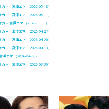
オカ－ 宮澤エマ
（2026-05-18）
オカ－ 宮澤エマ
（2026-05-11）
カ－ 宮澤エマ
（2026-05-05）
オカ－ 宮澤エマ
（2026-04-27）
オカ－ 宮澤エマ
（2026-04-20）
オカ－ 宮澤エマ
（2026-04-13）
 宮澤エマ
（2026-04-06）
オカ－ 宮澤エマ
（2026-03-30）