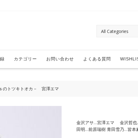
録
カテゴリー
お問い合わせ
よくある質問
WISHLI
ｓのトツキトオカ－ 宮澤エマ
金沢アサ…宮澤エマ 金沢哲也…
田明…前原瑞樹 青田雪乃…皆本