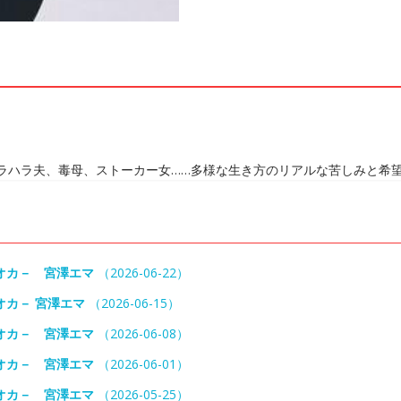
モラハラ夫、毒母、ストーカー女……多様な生き方のリアルな苦しみと希
オカ－ 宮澤エマ
（2026-06-22）
カ－ 宮澤エマ
（2026-06-15）
オカ－ 宮澤エマ
（2026-06-08）
オカ－ 宮澤エマ
（2026-06-01）
オカ－ 宮澤エマ
（2026-05-25）