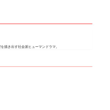
望を描き出す社会派ヒューマンドラマ。