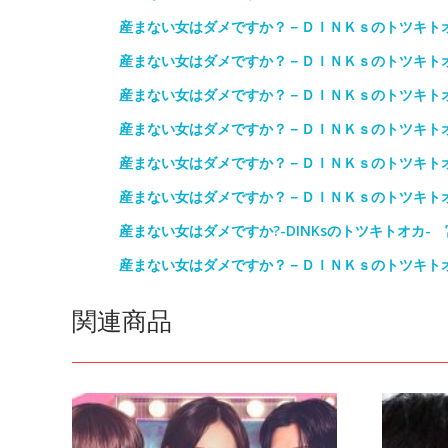
産まない女はダメですか？－ＤＩＮＫｓのトツキト
産まない女はダメですか？－ＤＩＮＫｓのトツキト
産まない女はダメですか？－ＤＩＮＫｓのトツキトオ
産まない女はダメですか？－ＤＩＮＫｓのトツキト
産まない女はダメですか？－ＤＩＮＫｓのトツキト
産まない女はダメですか？－ＤＩＮＫｓのトツキト
産まない女はダメですか?-DINKsのトツキトオカ-
産まない女はダメですか？－ＤＩＮＫｓのトツキト
関連商品