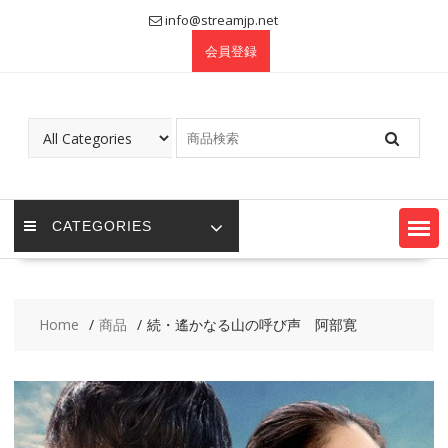
Skip
info@streamjp.net
to
会員登録
content
CATEGORIES
Home
商品
続・遙かなる山の呼び声 阿部寛