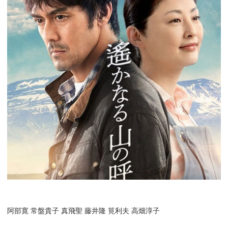
阿部寛 常盤貴子 真飛聖 藤井隆 筧利夫 高畑淳子