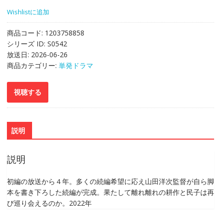
Wishlistに追加
商品コード:
1203758858
シリーズ ID:
S0542
放送日:
2026-06-26
商品カテゴリー:
単発ドラマ
説明
説明
初編の放送から４年。多くの続編希望に応え山田洋次監督が自ら脚
本を書き下ろした続編が完成。果たして離れ離れの耕作と民子は再
び巡り会えるのか。2022年