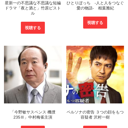
星新一の不思議な不思議な短編
ひとりぼっち -人と人をつなぐ
ドラマ「夜と酒と」竹原ピスト
愛の物語- 相葉雅紀
ル
視聴する
視聴する
「今野敏サスペンス 機捜
ペルソナの密告 ３つの顔をもつ
235Ⅲ」中村梅雀主演
容疑者 沢村一樹