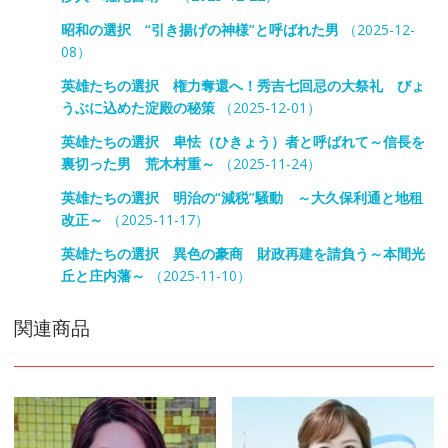
昭和の選択 “引き揚げの神様”と呼ばれた男
（2025-12-
08）
英雄たちの選択 権力奪還へ！秀吉七回忌の大祭礼 びょ
うぶに込めた淀殿の秘策
（2025-12-01）
英雄たちの選択 卑怯（ひきょう）者と呼ばれて～信長を
裏切った男 荒木村重～
（2025-11-24）
英雄たちの選択 明治の“減税”騒動 ～大久保利通と地租
改正～
（2025-11-17）
英雄たちの選択 異色の豪商 財政再建を請負う～本間光
丘と庄内藩～
（2025-11-10）
関連商品