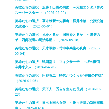
英雄たちの選択 追跡！出雲の阿国 ～元祖エンタメ界の
スーパースター～
（2026-06-22）
英雄たちの選択 幕末維新の先駆者・横井小楠 公議公論
の政治へ
（2026-06-01）
英雄たちの選択 兄をとるか 国家をとるか ～隆盛の
弟 西郷従道の明治維新～
（2026-05-18）
英雄たちの選択 天才軍師・竹中半兵衛の真実
（2026-
05-04）
英雄たちの選択 戦国乱世 フィクサー伝 ～堺の豪商
今井宗久～
（2026-04-20）
英雄たちの選択 円谷英二 時代がつくった“特撮の神様”
（2026-04-06）
英雄たちの選択 天下人・秀吉を生んだ長浜
（2026-03-
23）
英雄たちの選択 日出る国の女帝 ～推古天皇の新国家戦
略～
（2026-03-16）