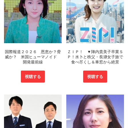
国際報道２０２６ 恩恵か？脅
ＺＩＰ！ ▼陣内貴美子卒業Ｓ
威か？ 米国ヒューマノイド
Ｐ！水卜と秩父・長瀞女子旅で
開発最前線
食べ尽くし＆車窓から絶景
視聴する
視聴する