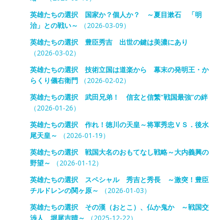
英雄たちの選択 国家か？個人か？ ～夏目漱石 「明
治」との戦い～
（2026-03-09）
英雄たちの選択 豊臣秀吉 出世の鍵は美濃にあり
（2026-03-02）
英雄たちの選択 技術立国は道楽から 幕末の発明王・か
らくり儀右衛門
（2026-02-02）
英雄たちの選択 武田兄弟！ 信玄と信繁“戦国最強”の絆
（2026-01-26）
英雄たちの選択 作れ！徳川の天皇～将軍秀忠ＶＳ．後水
尾天皇～
（2026-01-19）
英雄たちの選択 戦国大名のおもてなし戦略～大内義興の
野望～
（2026-01-12）
英雄たちの選択 スペシャル 秀吉と秀長 ～激突！豊臣
チルドレンの関ヶ原～
（2026-01-03）
英雄たちの選択 その漢（おとこ）、仏か鬼か ～戦国交
渉人 堀尾吉晴～
（2025-12-22）