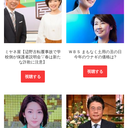
ミヤネ屋【辺野古転覆事故で学
ＷＢＳ まもなく土用の丑の日
校側が保護者説明会▽春は新た
今年のウナギの価格は?
な詐欺に注意】
視聴する
視聴する