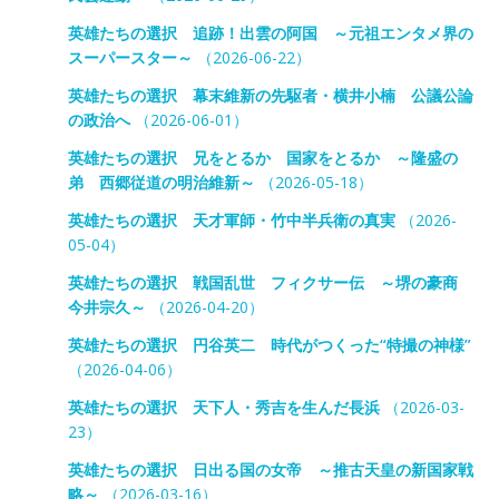
英雄たちの選択 追跡！出雲の阿国 ～元祖エンタメ界の
スーパースター～
（2026-06-22）
英雄たちの選択 幕末維新の先駆者・横井小楠 公議公論
の政治へ
（2026-06-01）
英雄たちの選択 兄をとるか 国家をとるか ～隆盛の
弟 西郷従道の明治維新～
（2026-05-18）
英雄たちの選択 天才軍師・竹中半兵衛の真実
（2026-
05-04）
英雄たちの選択 戦国乱世 フィクサー伝 ～堺の豪商
今井宗久～
（2026-04-20）
英雄たちの選択 円谷英二 時代がつくった“特撮の神様”
（2026-04-06）
英雄たちの選択 天下人・秀吉を生んだ長浜
（2026-03-
23）
英雄たちの選択 日出る国の女帝 ～推古天皇の新国家戦
略～
（2026-03-16）