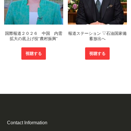
国際報道２０２６ 中国 内需
報道ステーション ▽石油国家備
拡大の底上げ役“農村振興”
蓄放出へ
視聴する
視聴する
Contact Information