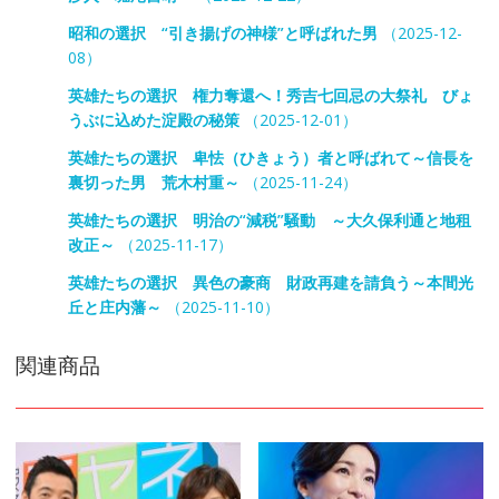
昭和の選択 “引き揚げの神様”と呼ばれた男
（2025-12-
08）
英雄たちの選択 権力奪還へ！秀吉七回忌の大祭礼 びょ
うぶに込めた淀殿の秘策
（2025-12-01）
英雄たちの選択 卑怯（ひきょう）者と呼ばれて～信長を
裏切った男 荒木村重～
（2025-11-24）
英雄たちの選択 明治の“減税”騒動 ～大久保利通と地租
改正～
（2025-11-17）
英雄たちの選択 異色の豪商 財政再建を請負う～本間光
丘と庄内藩～
（2025-11-10）
関連商品