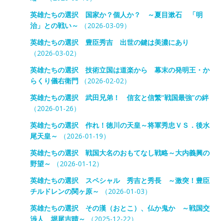
英雄たちの選択 国家か？個人か？ ～夏目漱石 「明
治」との戦い～
（2026-03-09）
英雄たちの選択 豊臣秀吉 出世の鍵は美濃にあり
（2026-03-02）
英雄たちの選択 技術立国は道楽から 幕末の発明王・か
らくり儀右衛門
（2026-02-02）
英雄たちの選択 武田兄弟！ 信玄と信繁“戦国最強”の絆
（2026-01-26）
英雄たちの選択 作れ！徳川の天皇～将軍秀忠ＶＳ．後水
尾天皇～
（2026-01-19）
英雄たちの選択 戦国大名のおもてなし戦略～大内義興の
野望～
（2026-01-12）
英雄たちの選択 スペシャル 秀吉と秀長 ～激突！豊臣
チルドレンの関ヶ原～
（2026-01-03）
英雄たちの選択 その漢（おとこ）、仏か鬼か ～戦国交
渉人 堀尾吉晴～
（2025-12-22）