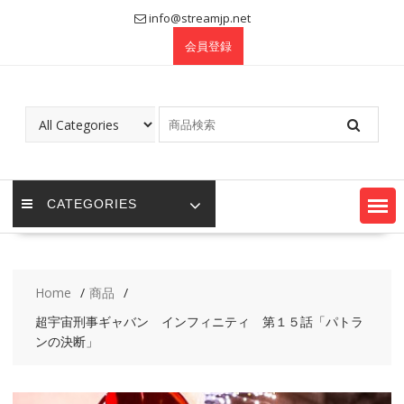
Skip
info@streamjp.net
to
会員登録
content
CATEGORIES
Home
商品
超宇宙刑事ギャバン インフィニティ 第１５話「パトラ
ンの決断」