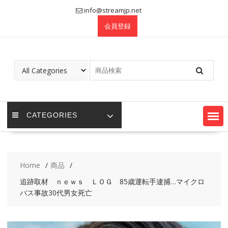
Skip
info@streamjp.net
to
会員登録
content
CATEGORIES
Home
商品
追跡取材 ｎｅｗｓ ＬＯＧ 85歳運転手逮捕…マイクロ
バス事故30代男女死亡