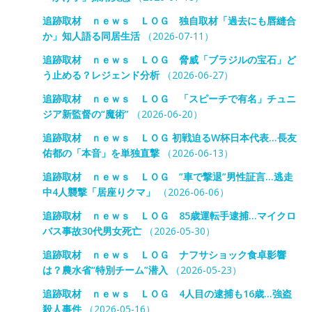
追跡取材 ｎｅｗｓ ＬＯＧ 独自取材「過去にも唇縫合
か」知人語る同居生活
（2026-07-11）
追跡取材 ｎｅｗｓ ＬＯＧ 脅威「ブラジルの宝石」ど
う止める？レジェンド分析
（2026-06-27）
追跡取材 ｎｅｗｓ ＬＯＧ 「スピーチで有名」チュニ
ジア新監督の“魔術”
（2026-06-20）
追跡取材 ｎｅｗｓ ＬＯＧ 初戦迫るW杯日本代表…長友
佑都の「本音」を単独直撃
（2026-06-13）
追跡取材 ｎｅｗｓ ＬＯＧ ”車で撃退”男性証言…逃走
中4人襲撃「居座りクマ」
（2026-06-06）
追跡取材 ｎｅｗｓ ＬＯＧ 85歳運転手逮捕…マイクロ
バス事故30代男女死亡
（2026-05-30）
追跡取材 ｎｅｗｓ ＬＯＧ ナフサショック食卓影響
は？農水省“特別チーム”潜入
（2026-05-23）
追跡取材 ｎｅｗｓ ＬＯＧ 4人目の逮捕も16歳…強盗
殺人事件
（2026-05-16）