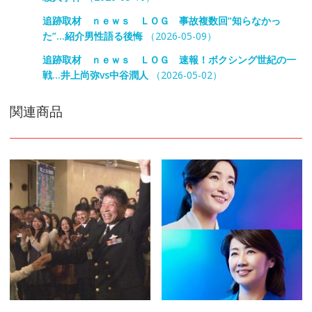
追跡取材 ｎｅｗｓ ＬＯＧ 事故複数回“知らなかっ
た”…紹介男性語る後悔
（2026-05-09）
追跡取材 ｎｅｗｓ ＬＯＧ 速報！ボクシング世紀の一
戦…井上尚弥vs中谷潤人
（2026-05-02）
関連商品