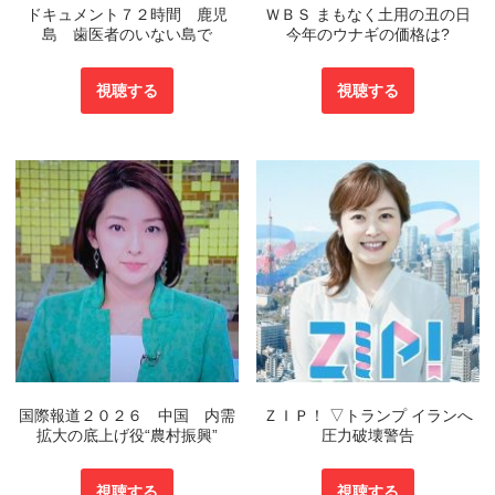
ドキュメント７２時間 鹿児
ＷＢＳ まもなく土用の丑の日
島 歯医者のいない島で
今年のウナギの価格は?
視聴する
視聴する
国際報道２０２６ 中国 内需
ＺＩＰ！ ▽トランプ イランへ
拡大の底上げ役“農村振興”
圧力破壊警告
視聴する
視聴する