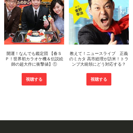
開運！なんでも鑑定団 【春Ｓ
教えて！ニュースライブ 正義
Ｐ！世界初カラオケ機＆伝説絵
のミカタ 高市総理が訪米！トラ
師の超大作に衝撃値】①
ンプ大統領にどう対応する？
視聴する
視聴する