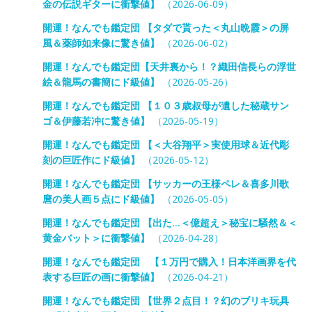
金の伝説ギターに衝撃値】
（2026-06-09）
開運！なんでも鑑定団 【タダで貰った＜丸山晩霞＞の屏
風＆薬師如来像に驚き値】
（2026-06-02）
開運！なんでも鑑定団【天井裏から！？織田信長らの浮世
絵＆龍馬の書簡にド級値】
（2026-05-26）
開運！なんでも鑑定団 【１０３歳叔母が遺した秘蔵サン
ゴ＆伊藤若冲に驚き値】
（2026-05-19）
開運！なんでも鑑定団 【＜大谷翔平＞実使用球＆近代彫
刻の巨匠作にド級値】
（2026-05-12）
開運！なんでも鑑定団 【サッカーの王様ペレ＆喜多川歌
麿の美人画５点にド級値】
（2026-05-05）
開運！なんでも鑑定団 【出た…＜億超え＞秘宝に騒然＆＜
黄金バット＞に衝撃値】
（2026-04-28）
開運！なんでも鑑定団 【１万円で購入！日本洋画界を代
表する巨匠の画に衝撃値】
（2026-04-21）
開運！なんでも鑑定団 【世界２点目！？幻のブリキ玩具