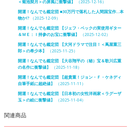
＜菊池契月＞の屏風に衝撃値】
（2025-12-16）
開運！なんでも鑑定団 ■30万円で落札した人間国宝作…本
物か!?
（2025-12-09）
開運！なんでも鑑定団 【ジェフ・ベックの実使用ギター
＆ＭＥ：Ｉ持参のお宝に衝撃値】
（2025-12-02）
開運！なんでも鑑定団 【大河ドラマで注目！＜蔦屋重三
郎＞の希少本】
（2025-11-25）
開運！なんでも鑑定団 【大谷翔平の（秘）宝＆歌川広重
の名作に衝撃値】
（2025-11-18）
開運！なんでも鑑定団 【超貴重！ジョン・Ｆ・ケネディ
自筆手紙に超絶値】
（2025-11-11）
開運！なんでも鑑定団 【日本初の女性洋画家＜ラグーザ
玉＞の絵に衝撃値】
（2025-11-04）
関連商品