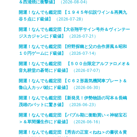
＆西浦焼に衝撃値】
（2026-08-04）
開運！なんでも鑑定団 【１９４５年伝説ワイン＆再興九
谷５点にド級値】
（2026-07-28）
開運！なんでも鑑定団【大谷翔平サイン号外＆ヴィンテー
ジスカジャンにド級値】
（2026-07-21）
開運！なんでも鑑定団 【狩野探幽と父の合作屏風＆昭和
１０円ゲームにド級値】
（2026-07-14）
開運！なんでも鑑定団 【５００台限定アルファロメオ＆
音丸耕堂の碁笥にド級値】
（2026-07-07）
開運！なんでも鑑定団 【Ｃ６２形蒸気機関車プレート＆
魯山人カッパ絵にド級値】
（2026-06-30）
開運！なんでも鑑定団 【新発見！伊勢物語の写本＆長嶋
茂雄のバットに驚き値】
（2026-06-23）
開運！なんでも鑑定団 【バブル期に衝動買い＜神秘宝石
＞＆草間彌生作にド級値】
（2026-06-16）
開運！なんでも鑑定団 【秀吉の正室＜ねね＞の書状＆黄