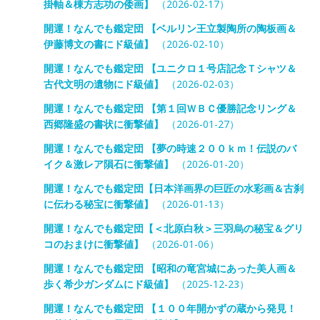
掛軸＆棟方志功の倭画】
（2026-02-17）
開運！なんでも鑑定団 【ベルリン王立製陶所の陶板画＆
伊藤博文の書にド級値】
（2026-02-10）
開運！なんでも鑑定団 【ユニクロ１号店記念Ｔシャツ＆
古代文明の遺物にド級値】
（2026-02-03）
開運！なんでも鑑定団 【第１回ＷＢＣ優勝記念リング＆
西郷隆盛の書状に衝撃値】
（2026-01-27）
開運！なんでも鑑定団 【夢の時速２００ｋｍ！伝説のバ
イク＆激レア隕石に衝撃値】
（2026-01-20）
開運！なんでも鑑定団【日本洋画界の巨匠の水彩画＆古刹
に伝わる秘宝に衝撃値】
（2026-01-13）
開運！なんでも鑑定団【＜北原白秋＞三羽烏の秘宝＆グリ
コのおまけに衝撃値】
（2026-01-06）
開運！なんでも鑑定団 【昭和の竜宮城にあった美人画＆
歩く希少ガンダムにド級値】
（2025-12-23）
開運！なんでも鑑定団 【１００年開かずの蔵から発見！