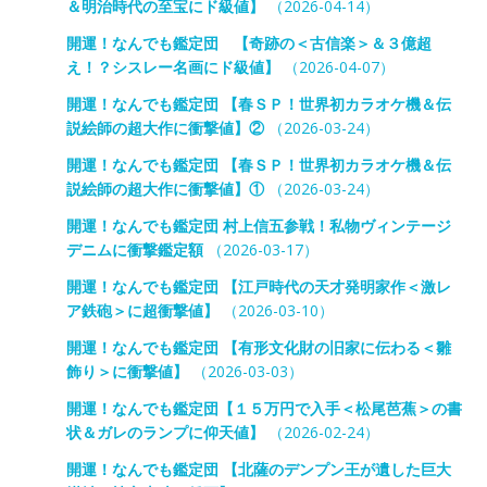
＆明治時代の至宝にド級値】
（2026-04-14）
開運！なんでも鑑定団 【奇跡の＜古信楽＞＆３億超
え！？シスレー名画にド級値】
（2026-04-07）
開運！なんでも鑑定団 【春ＳＰ！世界初カラオケ機＆伝
説絵師の超大作に衝撃値】②
（2026-03-24）
開運！なんでも鑑定団 【春ＳＰ！世界初カラオケ機＆伝
説絵師の超大作に衝撃値】①
（2026-03-24）
開運！なんでも鑑定団 村上信五参戦！私物ヴィンテージ
デニムに衝撃鑑定額
（2026-03-17）
開運！なんでも鑑定団 【江戸時代の天才発明家作＜激レ
ア鉄砲＞に超衝撃値】
（2026-03-10）
開運！なんでも鑑定団 【有形文化財の旧家に伝わる＜雛
飾り＞に衝撃値】
（2026-03-03）
開運！なんでも鑑定団【１５万円で入手＜松尾芭蕉＞の書
状＆ガレのランプに仰天値】
（2026-02-24）
開運！なんでも鑑定団 【北薩のデンプン王が遺した巨大