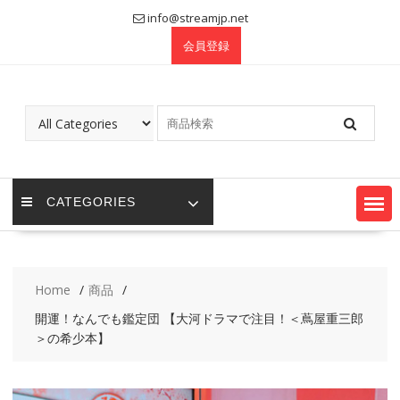
Skip
info@streamjp.net
to
会員登録
content
CATEGORIES
Home
商品
開運！なんでも鑑定団 【大河ドラマで注目！＜蔦屋重三郎
＞の希少本】