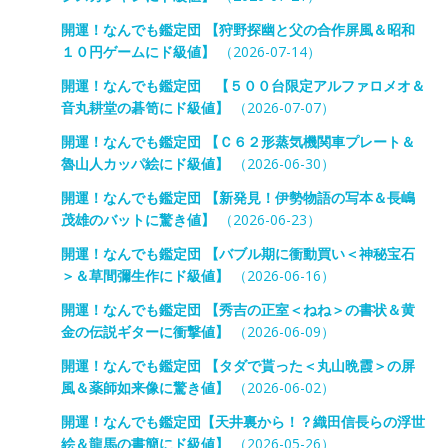
開運！なんでも鑑定団 【狩野探幽と父の合作屏風＆昭和
１０円ゲームにド級値】
（2026-07-14）
開運！なんでも鑑定団 【５００台限定アルファロメオ＆
音丸耕堂の碁笥にド級値】
（2026-07-07）
開運！なんでも鑑定団 【Ｃ６２形蒸気機関車プレート＆
魯山人カッパ絵にド級値】
（2026-06-30）
開運！なんでも鑑定団 【新発見！伊勢物語の写本＆長嶋
茂雄のバットに驚き値】
（2026-06-23）
開運！なんでも鑑定団 【バブル期に衝動買い＜神秘宝石
＞＆草間彌生作にド級値】
（2026-06-16）
開運！なんでも鑑定団 【秀吉の正室＜ねね＞の書状＆黄
金の伝説ギターに衝撃値】
（2026-06-09）
開運！なんでも鑑定団 【タダで貰った＜丸山晩霞＞の屏
風＆薬師如来像に驚き値】
（2026-06-02）
開運！なんでも鑑定団【天井裏から！？織田信長らの浮世
絵＆龍馬の書簡にド級値】
（2026-05-26）