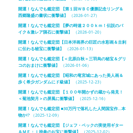
開運！なんでも鑑定団 【第１回ＷＢＣ優勝記念リング＆
西郷隆盛の書状に衝撃値】
（2026-01-27）
開運！なんでも鑑定団 【夢の時速２００ｋｍ！伝説のバ
イク＆激レア隕石に衝撃値】
（2026-01-20）
開運！なんでも鑑定団【日本洋画界の巨匠の水彩画＆古刹
に伝わる秘宝に衝撃値】
（2026-01-13）
開運！なんでも鑑定団【＜北原白秋＞三羽烏の秘宝＆グリ
コのおまけに衝撃値】
（2026-01-06）
開運！なんでも鑑定団 【昭和の竜宮城にあった美人画＆
歩く希少ガンダムにド級値】
（2025-12-23）
開運！なんでも鑑定団 【１００年開かずの蔵から発見！
＜菊池契月＞の屏風に衝撃値】
（2025-12-16）
開運！なんでも鑑定団 ■30万円で落札した人間国宝作…本
物か!?
（2025-12-09）
開運！なんでも鑑定団 【ジェフ・ベックの実使用ギター
＆ＭＥ：Ｉ持参のお宝に衝撃値】
（2025-12-02）