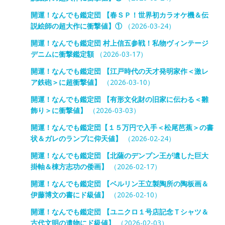
開運！なんでも鑑定団 【春ＳＰ！世界初カラオケ機＆伝
説絵師の超大作に衝撃値】①
（2026-03-24）
開運！なんでも鑑定団 村上信五参戦！私物ヴィンテージ
デニムに衝撃鑑定額
（2026-03-17）
開運！なんでも鑑定団 【江戸時代の天才発明家作＜激レ
ア鉄砲＞に超衝撃値】
（2026-03-10）
開運！なんでも鑑定団 【有形文化財の旧家に伝わる＜雛
飾り＞に衝撃値】
（2026-03-03）
開運！なんでも鑑定団【１５万円で入手＜松尾芭蕉＞の書
状＆ガレのランプに仰天値】
（2026-02-24）
開運！なんでも鑑定団 【北薩のデンプン王が遺した巨大
掛軸＆棟方志功の倭画】
（2026-02-17）
開運！なんでも鑑定団 【ベルリン王立製陶所の陶板画＆
伊藤博文の書にド級値】
（2026-02-10）
開運！なんでも鑑定団 【ユニクロ１号店記念Ｔシャツ＆
古代文明の遺物にド級値】
（2026-02-03）