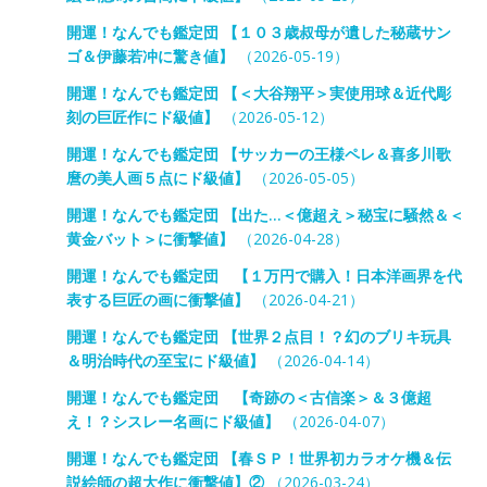
開運！なんでも鑑定団 【１０３歳叔母が遺した秘蔵サン
ゴ＆伊藤若冲に驚き値】
（2026-05-19）
開運！なんでも鑑定団 【＜大谷翔平＞実使用球＆近代彫
刻の巨匠作にド級値】
（2026-05-12）
開運！なんでも鑑定団 【サッカーの王様ペレ＆喜多川歌
麿の美人画５点にド級値】
（2026-05-05）
開運！なんでも鑑定団 【出た…＜億超え＞秘宝に騒然＆＜
黄金バット＞に衝撃値】
（2026-04-28）
開運！なんでも鑑定団 【１万円で購入！日本洋画界を代
表する巨匠の画に衝撃値】
（2026-04-21）
開運！なんでも鑑定団 【世界２点目！？幻のブリキ玩具
＆明治時代の至宝にド級値】
（2026-04-14）
開運！なんでも鑑定団 【奇跡の＜古信楽＞＆３億超
え！？シスレー名画にド級値】
（2026-04-07）
開運！なんでも鑑定団 【春ＳＰ！世界初カラオケ機＆伝
説絵師の超大作に衝撃値】②
（2026-03-24）