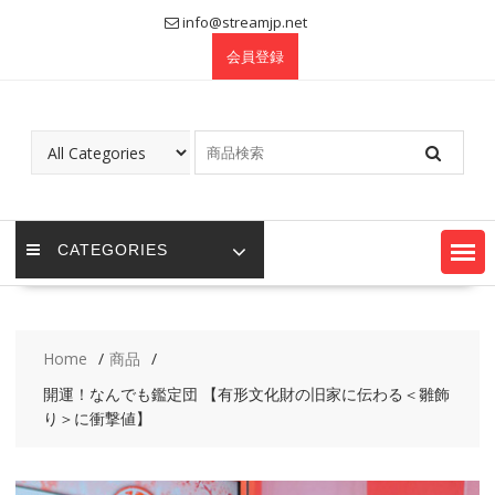
Skip
info@streamjp.net
to
会員登録
content
CATEGORIES
Home
商品
開運！なんでも鑑定団 【有形文化財の旧家に伝わる＜雛飾
り＞に衝撃値】