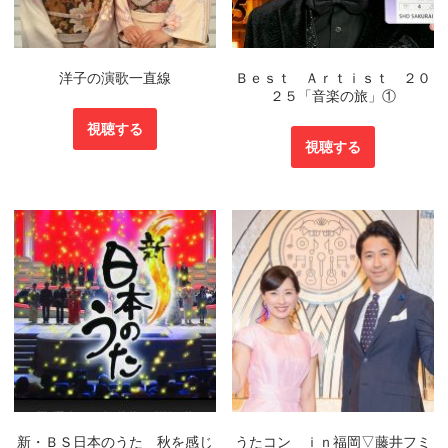
洋子の演歌一直線
Ｂｅｓｔ Ａｒｔｉｓｔ ２０
２５「音楽の旅」①
視聴する
視聴する
新・ＢＳ日本のうた 秋を感じ
うたコン ｉｎ福岡▽藤井フミ