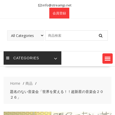
Skip
info@streamjp.net
to
会員登録
content
CATEGORIES
Home
商品
題名のない音楽会「世界を変える！！超新星の音楽会２０
２６」