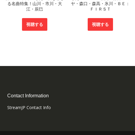
る名曲特集！山川・市川・大
ヤ・森口・森高・氷川・ＢＥ：
江・辰巳
ＦＩＲＳＴ
視聴する
視聴する
Contact Information
StreamJP Contact Info