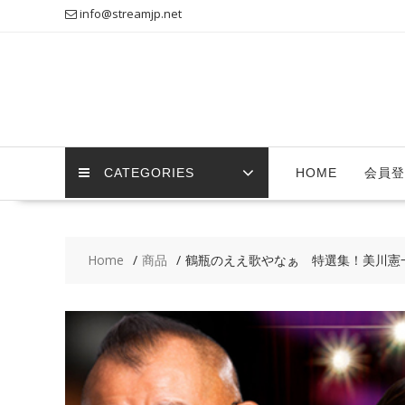
Skip
info@streamjp.net
to
content
CATEGORIES
HOME
会員登
Home
商品
鶴瓶のええ歌やなぁ 特選集！美川憲