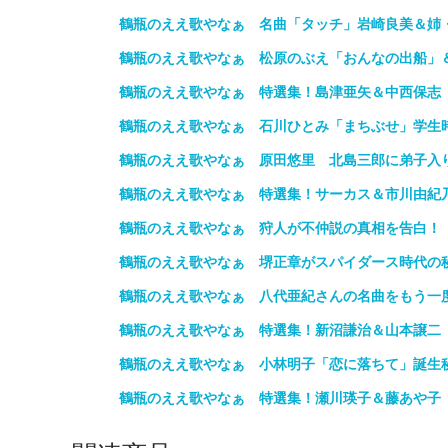
鶴瓶のええ歌やなぁ 名曲「タッチ」岩崎良美＆姉
鶴瓶のええ歌やなぁ 松原のぶえ「おんなの出船」
鶴瓶のええ歌やなぁ 特選集！島津亜矢＆中西保志
鶴瓶のええ歌やなぁ 石川ひとみ「まちぶせ」学生
鶴瓶のええ歌やなぁ 原田悠里 北島三郎に弟子入
鶴瓶のええ歌やなぁ 特選集！サーカス＆市川由紀
鶴瓶のええ歌やなぁ 狩人が不仲説の真相を告白！
鶴瓶のええ歌やなぁ 堺正章がスパイダース時代の
鶴瓶のええ歌やなぁ 八代亜紀さんの名曲をもう一
鶴瓶のええ歌やなぁ 特選集！新沼謙治＆山本譲二
鶴瓶のええ歌やなぁ 小林明子「恋に落ちて」誕生
鶴瓶のええ歌やなぁ 特選集！瀬川瑛子＆藤あや子