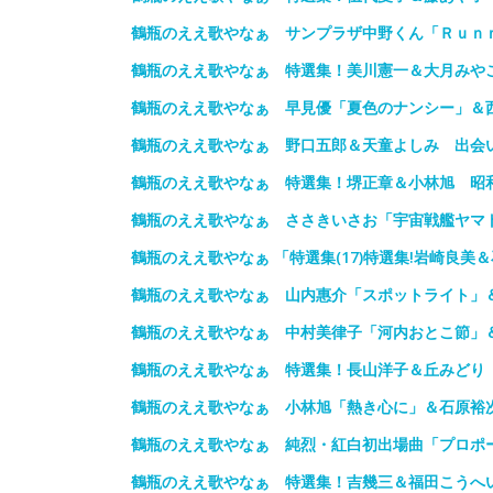
鶴瓶のええ歌やなぁ サンプラザ中野くん「Ｒｕｎ
鶴瓶のええ歌やなぁ 特選集！美川憲一＆大月みや
鶴瓶のええ歌やなぁ 早見優「夏色のナンシー」＆西
鶴瓶のええ歌やなぁ 野口五郎＆天童よしみ 出会
鶴瓶のええ歌やなぁ 特選集！堺正章＆小林旭 昭
鶴瓶のええ歌やなぁ ささきいさお「宇宙戦艦ヤマ
鶴瓶のええ歌やなぁ 「特選集(17)特選集!岩崎良美＆
鶴瓶のええ歌やなぁ 山内惠介「スポットライト」
鶴瓶のええ歌やなぁ 中村美律子「河内おとこ節」
鶴瓶のええ歌やなぁ 特選集！長山洋子＆丘みどり
鶴瓶のええ歌やなぁ 小林旭「熱き心に」＆石原裕
鶴瓶のええ歌やなぁ 純烈・紅白初出場曲「プロポ
鶴瓶のええ歌やなぁ 特選集！吉幾三＆福田こうへ