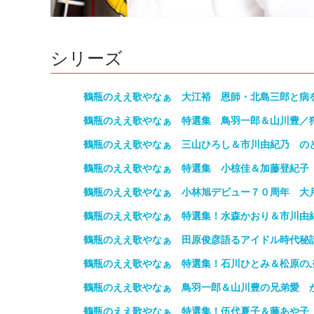
シリーズ
鶴瓶のええ歌やなぁ 大江裕 恩師・北島三郎と病
鶴瓶のええ歌やなぁ 特選集 鳥羽一郎＆山川豊／
鶴瓶のええ歌やなぁ 三山ひろし＆市川由紀乃 の
鶴瓶のええ歌やなぁ 特選集 小椋佳＆加藤登紀子
鶴瓶のええ歌やなぁ 小林旭デビュー７０周年 大
鶴瓶のええ歌やなぁ 特選集！水森かおり＆市川由
鶴瓶のええ歌やなぁ 田原俊彦語るアイドル時代秘
鶴瓶のええ歌やなぁ 特選集！石川ひとみ＆松原の
鶴瓶のええ歌やなぁ 鳥羽一郎＆山川豊の兄弟愛 
鶴瓶のええ歌やなぁ 特選集！伍代夏子＆藤あや子