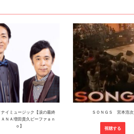
イナイミュージック【涙の最終
ＳＯＮＧＳ 宮本浩次
ＨＡＮＡ増田貴久ビーファａｎ
ｏ】
視聴する