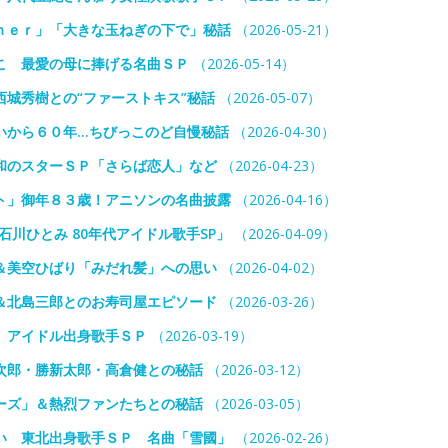
ｎｅｒ」「大きな玉ねぎの下で」秘話
（2026-05-21）
こ 最愛の母に捧げる名曲ＳＰ
（2026-05-14）
城秀樹との“ファーストキス”秘話
（2026-05-07）
いから６０年…ちびっこのど自慢秘話
（2026-04-30）
和のスターＳＰ「さらば恋人」など
（2026-04-23）
ト」御年８３歳！アニソンの名曲披露
（2026-04-16）
石川ひとみ 80年代アイドル歌手SP」
（2026-04-09）
＆美空ひばり「みだれ髪」への思い
（2026-04-02）
＆北島三郎とのお寿司屋エピソード
（2026-03-26）
 アイドル出身歌手ＳＰ
（2026-03-19）
次郎・勝新太郎・高倉健との秘話
（2026-03-12）
ーズ」＆熱烈ファンたちとの秘話
（2026-03-05）
い 東北出身歌手ＳＰ 名曲「雪國」
（2026-02-26）