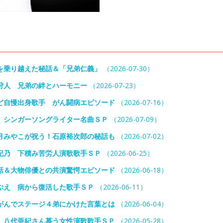
を乗り越えた秘話＆「兄弟仁義」
（2026-07-30）
狩人 兄弟の絆とハーモニー
（2026-07-23）
ど自慢出身歌手 がん闘病エピソード
（2026-07-16）
 シンガーソングライター名曲ＳＰ
（2026-07-09）
月みやこが祝う！石原裕次郎の秘話も
（2026-07-02）
紀乃 下積み苦労人演歌歌手ＳＰ
（2026-06-25）
話＆大物俳優との共演驚愕エピソード
（2026-06-18）
ぶえ 病から復活した歌手ＳＰ
（2026-06-11）
がんでステージ４弟にかけた言葉とは
（2026-06-04）
 八代亜紀さん慕う女性演歌歌手ＳＰ
（2026-05-28）