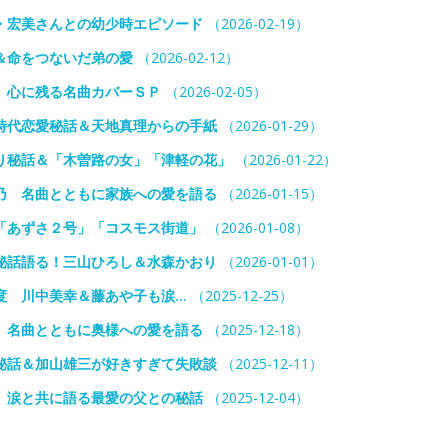
・宏美さんとの幼少時エピソード
（2026-02-19）
＆命をつないだ弟の愛
（2026-02-12）
 心に残る名曲カバーＳＰ
（2026-02-05）
時代恋愛秘話＆天地真理からの手紙
（2026-01-29）
り秘話＆「木曽路の女」「津軽の花」
（2026-01-22）
乃 名曲とともに家族への愛を語る
（2026-01-15）
「あずさ２号」「コスモス街道」
（2026-01-08）
秘話語る！三山ひろし＆水森かおり
（2026-01-01）
度 川中美幸＆藤あや子も涙…
（2025-12-25）
 名曲とともに奥様への愛を語る
（2025-12-18）
秘話＆加山雄三が好きすぎて失敗談
（2025-12-11）
 涙と共に語る最愛の父との秘話
（2025-12-04）